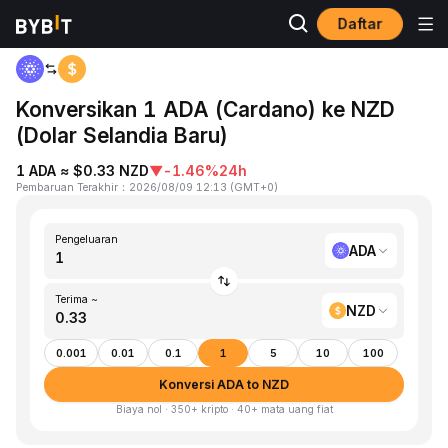
Daftar
Beranda
ADA to NZD
Konversikan 1 ADA (Cardano) ke NZD
(Dolar Selandia Baru)
1 ADA ≈ $0.33 NZD
▼
-1.46%
24h
Pembaruan Terakhir
：
2026/08/09 12:13
(
GMT+0
)
Pengeluaran
ADA
Terima ~
NZD
0.001
0.01
0.1
1
5
10
100
Konversi ADA to NZD
Biaya nol · 350+ kripto · 40+ mata uang fiat