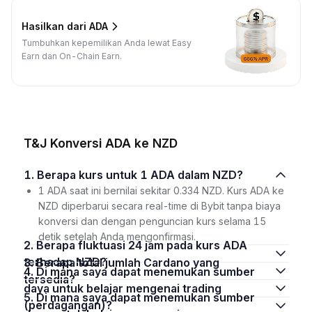
Hasilkan dari ADA
Tumbuhkan kepemilikan Anda lewat Easy
Earn dan On-Chain Earn.
T&J Konversi ADA ke NZD
1. Berapa kurs untuk 1 ADA dalam NZD?
1 ADA saat ini bernilai sekitar 0.334 NZD. Kurs ADA ke
NZD diperbarui secara real-time di Bybit tanpa biaya
konversi dan dengan penguncian kurs selama 15
detik setelah Anda mengonfirmasi.
2. Berapa fluktuasi 24 jam pada kurs ADA
terhadap NZD?
3. Berapa total jumlah Cardano yang
4. Di mana saya dapat menemukan sumber
tersedia?
daya untuk belajar mengenai trading
5. Di mana saya dapat menemukan sumber
(perdagangan)?