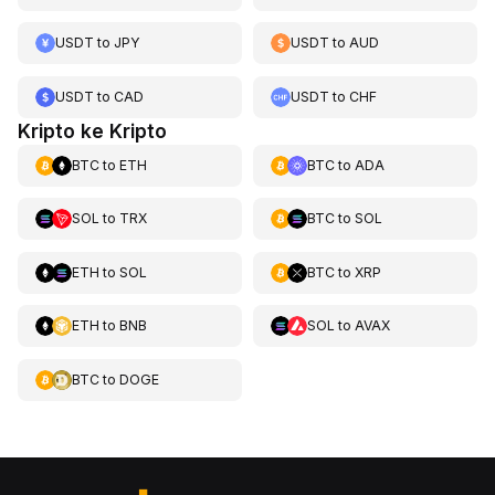
USDT
to
JPY
USDT
to
AUD
USDT
to
CAD
USDT
to
CHF
Kripto ke Kripto
BTC
to
ETH
BTC
to
ADA
SOL
to
TRX
BTC
to
SOL
ETH
to
SOL
BTC
to
XRP
ETH
to
BNB
SOL
to
AVAX
BTC
to
DOGE