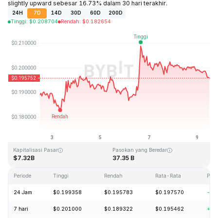
slightly upward sebesar 16.73% dalam 30 hari terakhir.
24H
7D
14D
30D
60D
200D
Tinggi
:
$
0.208704
Rendah
:
$
0.182654
Terakhir Diperbarui: 2026-08-09, 12:13 GMT+0
Rekor Tertinggi (ATH)
Rendah Sepanjang Waktu (ATL)
$3.09
$0.019253
Kapitalisasi Pasar
Pasokan yang Beredar
$7.32B
37.35 B
Periode
Tinggi
Rendah
Rata-Rata
Per
24 Jam
$0.199358
$0.195783
$0.197570
-2.
7 hari
$0.201000
$0.189322
$0.195462
+3.