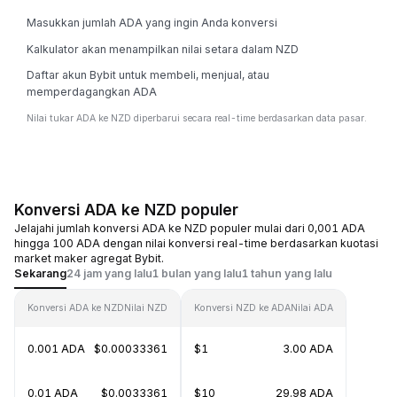
Masukkan jumlah ADA yang ingin Anda konversi
Kalkulator akan menampilkan nilai setara dalam NZD
Daftar akun Bybit untuk membeli, menjual, atau
memperdagangkan ADA
Nilai tukar ADA ke NZD diperbarui secara real-time berdasarkan data pasar.
Konversi ADA ke NZD populer
Jelajahi jumlah konversi ADA ke NZD populer mulai dari 0,001 ADA
hingga 100 ADA dengan nilai konversi real-time berdasarkan kuotasi
market maker agregat Bybit.
Sekarang
24 jam yang lalu
1 bulan yang lalu
1 tahun yang lalu
Konversi ADA ke NZD
Nilai NZD
Konversi NZD ke ADA
Nilai ADA
0.001 ADA
$0.00033361
$1
3.00 ADA
0.01 ADA
$0.0033361
$10
29.98 ADA