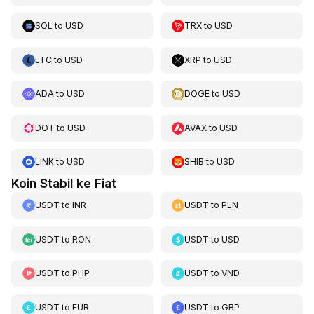
SOL
to
USD
TRX
to
USD
LTC
to
USD
XRP
to
USD
ADA
to
USD
DOGE
to
USD
DOT
to
USD
AVAX
to
USD
LINK
to
USD
SHIB
to
USD
Koin Stabil ke Fiat
USDT
to
INR
USDT
to
PLN
USDT
to
RON
USDT
to
USD
USDT
to
PHP
USDT
to
VND
USDT
to
EUR
USDT
to
GBP