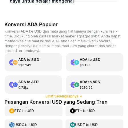
daya untuk belajar mengenai
Konversi ADA Populer
Konversi ADA ke USD dan mata uang fiat lainnya dengan kurs real-
time. Didukung oleh kuotasi market maker agregat Bybit, Anda dapat
memeriksa nilai saat ini dari ADA Anda dan melakukan konversi
dengan percaya diri sambil menikmati kurs yang akurat dan bebas
spread tersembunyi.
ADA
to
SGD
ADA
to
USD
S$0.249
$0.196
ADA
to
AED
ADA
to
ARS
د.إ0.72
$292.32
Lihat Selengkapnya
↓
Pasangan Konversi USD yang Sedang Tren
BTC
to
USD
ETH
to
USD
USDC
to
USD
USDT
to
USD