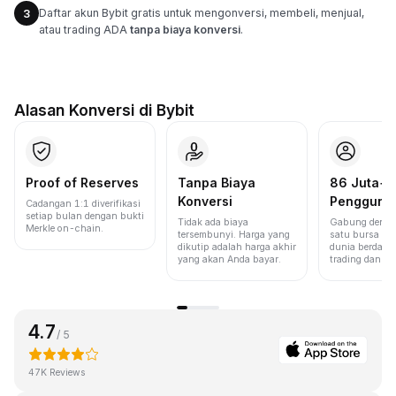
Daftar akun Bybit gratis untuk mengonversi, membeli, menjual,
3
atau trading ADA
tanpa biaya konversi
.
Alasan Konversi di Bybit
Proof of Reserves
Tanpa Biaya
86 Juta+
Konversi
Pengguna
Cadangan 1:1 diverifikasi
setiap bulan dengan bukti
Tidak ada biaya
Gabung denga
Merkle on-chain.
tersembunyi. Harga yang
satu bursa ter
dikutip adalah harga akhir
dunia berdasa
yang akan Anda bayar.
trading dan lik
4.7
/ 5
47K Reviews