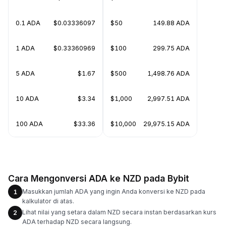
0.1 ADA
$0.03336097
$50
149.88 ADA
1 ADA
$0.33360969
$100
299.75 ADA
5 ADA
$1.67
$500
1,498.76 ADA
10 ADA
$3.34
$1,000
2,997.51 ADA
100 ADA
$33.36
$10,000
29,975.15 ADA
Cara Mengonversi ADA ke NZD pada Bybit
Masukkan jumlah ADA yang ingin Anda konversi ke NZD pada
1
kalkulator di atas.
Lihat nilai yang setara dalam NZD secara instan berdasarkan kurs
2
ADA terhadap NZD secara langsung.