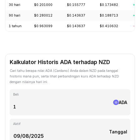
30 hari
$0.201000
$0.155777
$0.173482
+16
90 hari
$0.280012
$0.143637
$0.188713
+22
1 tahun
$0.963099
$0.143637
$0.410632
-75
Kalkulator Historis ADA terhadap NZD
Cari tahu berapa nilai ADA (Cardano) Anda dalam NZD pada tanggal
historis mana pun, serta lihat perbandingan kurs ADA terhadap NZD
dengan nilainya hari ini.
Beli
ADA
Aktif
Tanggal