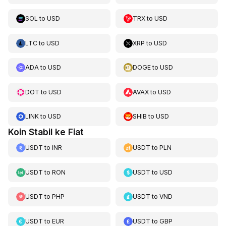
SOL
to
USD
TRX
to
USD
LTC
to
USD
XRP
to
USD
ADA
to
USD
DOGE
to
USD
DOT
to
USD
AVAX
to
USD
LINK
to
USD
SHIB
to
USD
Koin Stabil ke Fiat
USDT
to
INR
USDT
to
PLN
USDT
to
RON
USDT
to
USD
USDT
to
PHP
USDT
to
VND
USDT
to
EUR
USDT
to
GBP