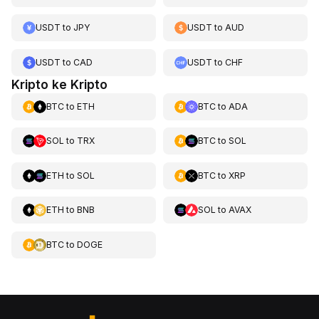
USDT
to
JPY
USDT
to
AUD
USDT
to
CAD
USDT
to
CHF
Kripto ke Kripto
BTC
to
ETH
BTC
to
ADA
SOL
to
TRX
BTC
to
SOL
ETH
to
SOL
BTC
to
XRP
ETH
to
BNB
SOL
to
AVAX
BTC
to
DOGE