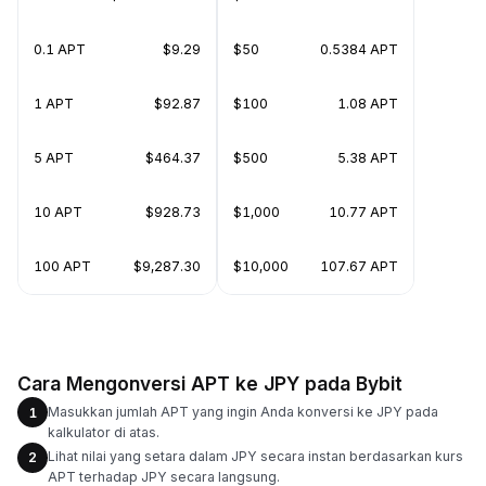
0.1 APT
$9.29
$50
0.5384 APT
1 APT
$92.87
$100
1.08 APT
5 APT
$464.37
$500
5.38 APT
10 APT
$928.73
$1,000
10.77 APT
100 APT
$9,287.30
$10,000
107.67 APT
Cara Mengonversi APT ke JPY pada Bybit
Masukkan jumlah APT yang ingin Anda konversi ke JPY pada
1
kalkulator di atas.
Lihat nilai yang setara dalam JPY secara instan berdasarkan kurs
2
APT terhadap JPY secara langsung.