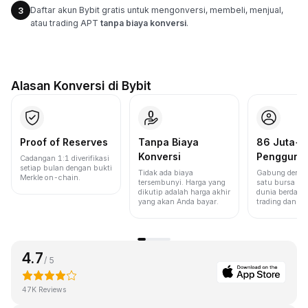
Daftar akun Bybit gratis untuk mengonversi, membeli, menjual,
3
atau trading APT
tanpa biaya konversi
.
Alasan Konversi di Bybit
Proof of Reserves
Tanpa Biaya
86 Juta+
Konversi
Pengguna
Cadangan 1:1 diverifikasi
setiap bulan dengan bukti
Tidak ada biaya
Gabung denga
Merkle on-chain.
tersembunyi. Harga yang
satu bursa ter
dikutip adalah harga akhir
dunia berdasa
yang akan Anda bayar.
trading dan lik
4.7
/ 5
47K Reviews