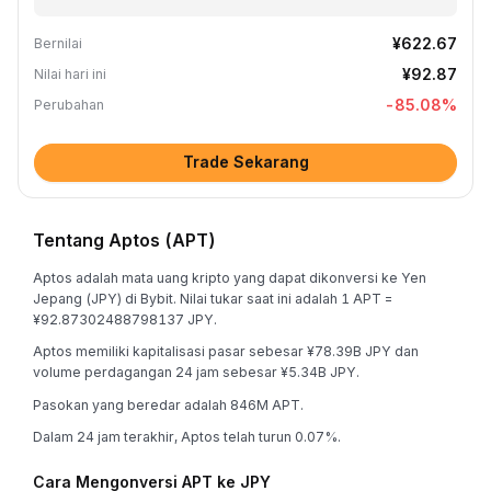
¥622.67
Bernilai
¥92.87
Nilai hari ini
-85.08
%
Perubahan
Trade Sekarang
Tentang Aptos (APT)
Aptos adalah mata uang kripto yang dapat dikonversi ke Yen
Jepang (JPY) di Bybit. Nilai tukar saat ini adalah 1 APT =
¥92.87302488798137 JPY.
Aptos memiliki kapitalisasi pasar sebesar ¥78.39B JPY dan
volume perdagangan 24 jam sebesar ¥5.34B JPY.
Pasokan yang beredar adalah 846M APT.
Dalam 24 jam terakhir, Aptos telah turun 0.07%.
Cara Mengonversi APT ke JPY