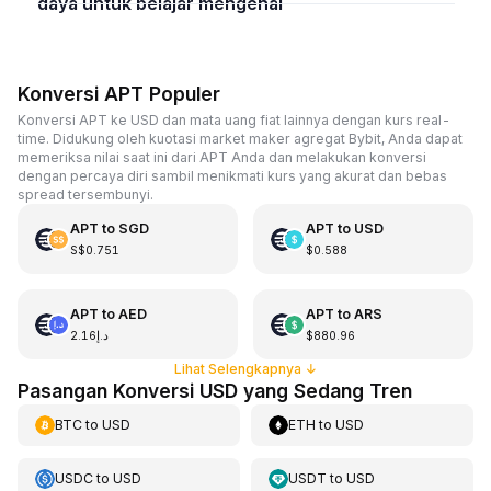
daya untuk belajar mengenai
Konversi APT Populer
Konversi APT ke USD dan mata uang fiat lainnya dengan kurs real-
time. Didukung oleh kuotasi market maker agregat Bybit, Anda dapat
memeriksa nilai saat ini dari APT Anda dan melakukan konversi
dengan percaya diri sambil menikmati kurs yang akurat dan bebas
spread tersembunyi.
APT
to
SGD
APT
to
USD
S$0.751
$0.588
APT
to
AED
APT
to
ARS
د.إ2.16
$880.96
Lihat Selengkapnya
↓
Pasangan Konversi USD yang Sedang Tren
BTC
to
USD
ETH
to
USD
USDC
to
USD
USDT
to
USD