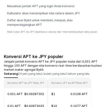
Masukkan jumlah APT yang ingin Anda konversi
Kalkulator akan menampilkan nilai setara dalam JPY
Daftar akun Bybit untuk membeli, menjual, atau
memperdagangkan APT
Nilai tukar APT ke JPY diperbarui secara real-time berdasarkan data pasar.
Konversi APT ke JPY populer
Jelajahi jumlah konversi APT ke JPY populer mulai dari 0,001 APT
hingga 100 APT dengan nilai konversi real-time berdasarkan kuotasi
market maker agregat Bybit.
Sekarang
24 jam yang lalu
1 bulan yang lalu
1 tahun yang lalu
Konversi APT ke JPY
Nilai JPY
Konversi JPY ke APT
Nilai APT
0.001 APT
$0.09287302
$1
0.0108 APT
0.01 APT
$0.92873025
$10
0.1077 APT