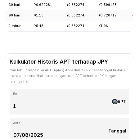
30 hari
¥0.629281
¥0.552274
¥0.599178
-1.
90 hari
¥1.15
¥0.552274
¥0.720719
-13
1 tahun
¥5.45
¥0.552274
¥1.96
-86
Kalkulator Historis APT terhadap JPY
Cari tahu berapa nilai APT (Aptos) Anda dalam JPY pada tanggal historis
mana pun, serta lihat perbandingan kurs APT terhadap JPY dengan
nilainya hari ini.
Beli
APT
Aktif
Tanggal