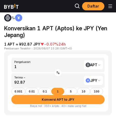
Daftar
Beranda
APT to JPY
Konversikan 1 APT (Aptos) ke JPY (Yen
Jepang)
1 APT ≈ ¥92.87 JPY
▼
-0.07%
24h
Pembaruan Terakhir
：
2026/08/07 15:28
(
GMT+0
)
Pengeluaran
APT
Terima ~
JPY
0.001
0.01
0.1
1
5
10
100
Konversi APT to JPY
Biaya nol · 350+ kripto · 40+ mata uang fiat