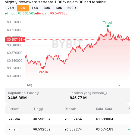
slightly downward sebesar 1.88% dalam 30 hari terakhir.
24H
7D
14D
30D
60D
200D
Tinggi
:
¥
0.601505
Rendah
:
¥
0.549963
Terakhir Diperbarui: 2026-08-07, 15:28 GMT+0
Rekor Tertinggi (ATH)
Rendah Sepanjang Waktu (ATL)
¥19.92
¥0.545459
Kapitalisasi Pasar
Pasokan yang Beredar
¥496.88M
845.77 M
Periode
Tinggi
Rendah
Rata-Rata
Per
24 Jam
¥0.590554
¥0.587454
¥0.589004
-0.
7 hari
¥0.592009
¥0.552274
¥0.574189
+4.