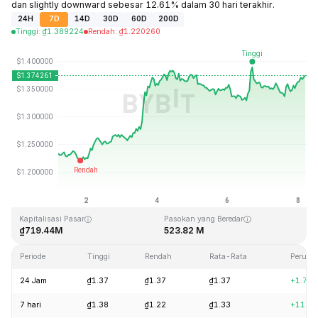
dan slightly downward sebesar 12.61% dalam 30 hari terakhir.
24H
7D
14D
30D
60D
200D
Tinggi
:
₫
1.389224
Rendah
:
₫
1.220260
Terakhir Diperbarui: 2026-08-08, 05:18 GMT+0
Rekor Tertinggi (ATH)
Rendah Sepanjang Waktu (ATL)
₫43.84
₫1.16
Kapitalisasi Pasar
Pasokan yang Beredar
₫719.44M
523.82 M
Periode
Tinggi
Rendah
Rata-Rata
Peruba
24 Jam
₫1.37
₫1.37
₫1.37
+1.77
7 hari
₫1.38
₫1.22
₫1.33
+11.3