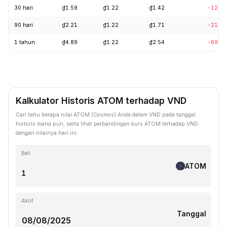
30 hari
₫1.59
₫1.22
₫1.42
-12.6
90 hari
₫2.21
₫1.22
₫1.71
-21.7
1 tahun
₫4.89
₫1.22
₫2.54
-69.3
Kalkulator Historis ATOM terhadap VND
Cari tahu berapa nilai ATOM (Cosmos) Anda dalam VND pada tanggal
historis mana pun, serta lihat perbandingan kurs ATOM terhadap VND
dengan nilainya hari ini.
Beli
ATOM
Aktif
Tanggal