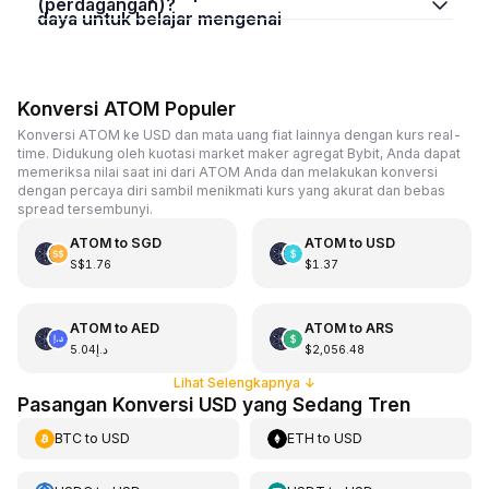
(perdagangan)?
daya untuk belajar mengenai
Konversi ATOM Populer
Konversi ATOM ke USD dan mata uang fiat lainnya dengan kurs real-
time. Didukung oleh kuotasi market maker agregat Bybit, Anda dapat
memeriksa nilai saat ini dari ATOM Anda dan melakukan konversi
dengan percaya diri sambil menikmati kurs yang akurat dan bebas
spread tersembunyi.
ATOM
to
SGD
ATOM
to
USD
S$1.76
$1.37
ATOM
to
AED
ATOM
to
ARS
د.إ5.04
$2,056.48
Lihat Selengkapnya
↓
Pasangan Konversi USD yang Sedang Tren
BTC
to
USD
ETH
to
USD