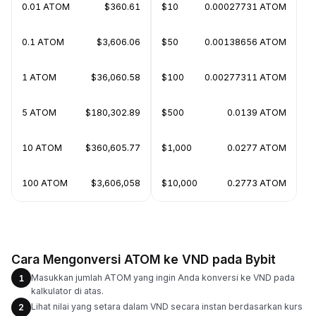
0.01 ATOM
$360.61
$10
0.00027731 ATOM
0.1 ATOM
$3,606.06
$50
0.00138656 ATOM
1 ATOM
$36,060.58
$100
0.00277311 ATOM
5 ATOM
$180,302.89
$500
0.0139 ATOM
10 ATOM
$360,605.77
$1,000
0.0277 ATOM
100 ATOM
$3,606,058
$10,000
0.2773 ATOM
Cara Mengonversi ATOM ke VND pada Bybit
Masukkan jumlah ATOM yang ingin Anda konversi ke VND pada
1
kalkulator di atas.
Lihat nilai yang setara dalam VND secara instan berdasarkan kurs
2