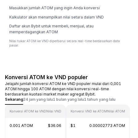
Masukkan jumlah ATOM yang ingin Anda konversi
Kalkulator akan menampilkan nilai setara dalam VND
Daftar akun Bybit untuk membeli, menjual, atau
memperdagangkan ATOM
Nilai tukar ATOM ke VND diperbarui secara real-time berdasarkan data
pasar.
Konversi ATOM ke VND populer
Jelajahi jumlah konversi ATOM ke VND populer mulai dari 0,001
ATOM hingga 100 ATOM dengan nilai konversi real-time
berdasarkan kuotasi market maker agregat Bybit.
Sekarang
24 jam yang lalu
1 bulan yang lalu
1 tahun yang lalu
Konversi ATOM ke VND
Nilai VND
Konversi VND ke ATOM
Nilai ATOM
0.001 ATOM
$36.06
$1
0.00002773 ATOM