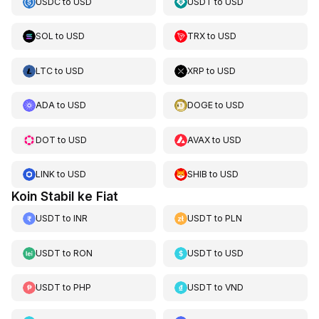
USDC
to
USD
USDT
to
USD
SOL
to
USD
TRX
to
USD
LTC
to
USD
XRP
to
USD
ADA
to
USD
DOGE
to
USD
DOT
to
USD
AVAX
to
USD
LINK
to
USD
SHIB
to
USD
Koin Stabil ke Fiat
USDT
to
INR
USDT
to
PLN
USDT
to
RON
USDT
to
USD
USDT
to
PHP
USDT
to
VND