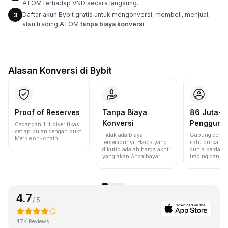
ATOM terhadap VND secara langsung.
Daftar akun Bybit gratis untuk mengonversi, membeli, menjual,
3
atau trading ATOM
tanpa biaya konversi
.
Alasan Konversi di Bybit
Proof of Reserves
Tanpa Biaya
86 Juta+
Konversi
Pengguna
Cadangan 1:1 diverifikasi
setiap bulan dengan bukti
Tidak ada biaya
Gabung denga
Merkle on-chain.
tersembunyi. Harga yang
satu bursa ter
dikutip adalah harga akhir
dunia berdasa
yang akan Anda bayar.
trading dan lik
4.7
/ 5
47K Reviews