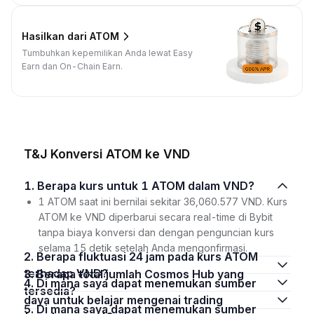
Hasilkan dari ATOM
Tumbuhkan kepemilikan Anda lewat Easy
Earn dan On-Chain Earn.
T&J Konversi ATOM ke VND
1. Berapa kurs untuk 1 ATOM dalam VND?
1 ATOM saat ini bernilai sekitar 36,060.577 VND. Kurs
ATOM ke VND diperbarui secara real-time di Bybit
tanpa biaya konversi dan dengan penguncian kurs
selama 15 detik setelah Anda mengonfirmasi.
2. Berapa fluktuasi 24 jam pada kurs ATOM
terhadap VND?
3. Berapa total jumlah Cosmos Hub yang
4. Di mana saya dapat menemukan sumber
tersedia?
daya untuk belajar mengenai trading
5. Di mana saya dapat menemukan sumber