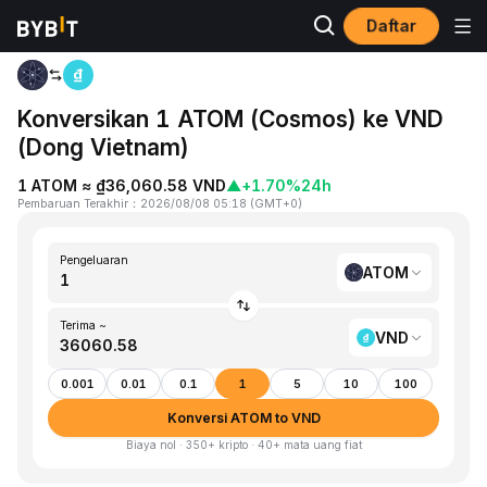
Daftar
Beranda
ATOM to VND
Konversikan 1 ATOM (Cosmos) ke VND
(Dong Vietnam)
1 ATOM ≈ ₫36,060.58 VND
▲
+1.70%
24h
Pembaruan Terakhir
：
2026/08/08 05:18
(
GMT+0
)
Pengeluaran
ATOM
Terima ~
VND
0.001
0.01
0.1
1
5
10
100
Konversi ATOM to VND
Biaya nol · 350+ kripto · 40+ mata uang fiat