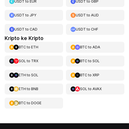
USDT
to
EUR
USDT
to
GBP
USDT
to
JPY
USDT
to
AUD
USDT
to
CAD
USDT
to
CHF
Kripto ke Kripto
BTC
to
ETH
BTC
to
ADA
SOL
to
TRX
BTC
to
SOL
ETH
to
SOL
BTC
to
XRP
ETH
to
BNB
SOL
to
AVAX
BTC
to
DOGE