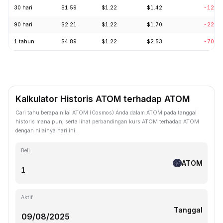
30 hari
$1.59
$1.22
$1.42
-12.0
90 hari
$2.21
$1.22
$1.70
-22.3
1 tahun
$4.89
$1.22
$2.53
-70.2
Kalkulator Historis ATOM terhadap ATOM
Cari tahu berapa nilai ATOM (Cosmos) Anda dalam ATOM pada tanggal
historis mana pun, serta lihat perbandingan kurs ATOM terhadap ATOM
dengan nilainya hari ini.
Beli
ATOM
Aktif
Tanggal