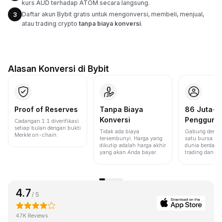
kurs AUD terhadap ATOM secara langsung.
Daftar akun Bybit gratis untuk mengonversi, membeli, menjual,
3
atau trading crypto
tanpa biaya konversi
.
Alasan Konversi di Bybit
Proof of Reserves
Tanpa Biaya
86 Juta+
Konversi
Pengguna
Cadangan 1:1 diverifikasi
setiap bulan dengan bukti
Tidak ada biaya
Gabung denga
Merkle on-chain.
tersembunyi. Harga yang
satu bursa ter
dikutip adalah harga akhir
dunia berdasa
yang akan Anda bayar.
trading dan lik
4.7
/ 5
47K Reviews