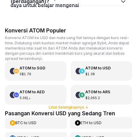
(perdagangan)?
daya untuk belajar mengenai
Konversi ATOM Populer
Konversi ATOM ke USD dan mata uang fiat lainnya dengan kurs real-
time. Didukung oleh kuotasi market maker agregat Bybit, Anda dapat
memeriksa nilai saat ini dari ATOM Anda dan melakukan konversi
dengan percaya diri sambil menikmati kurs yang akurat dan bebas
spread tersembunyi.
ATOM
to
SGD
ATOM
to
USD
S$1.76
$1.38
ATOM
to
AED
ATOM
to
ARS
د.إ5.06
$2,065.2
Lihat Selengkapnya
↓
Pasangan Konversi USD yang Sedang Tren
BTC
to
USD
ETH
to
USD