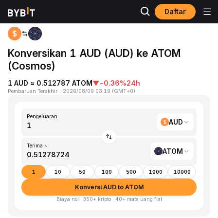
Daftar
Beranda
AUD to ATOM
Konversikan 1 AUD (AUD) ke ATOM
(Cosmos)
1 AUD ≈ 0.512787 ATOM
▼
-0.36%
24h
Pembaruan Terakhir
：
2026/08/09 03:19
(
GMT+0
)
Pengeluaran
AUD
Terima ~
ATOM
1
10
50
100
500
1000
10000
Konversi AUD to ATOM
Biaya nol · 350+ kripto · 40+ mata uang fiat