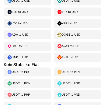
USDC
to
USD
USDT
to
USD
SOL
to
USD
TRX
to
USD
LTC
to
USD
XRP
to
USD
ADA
to
USD
DOGE
to
USD
DOT
to
USD
AVAX
to
USD
LINK
to
USD
SHIB
to
USD
Koin Stabil ke Fiat
USDT
to
INR
USDT
to
PLN
USDT
to
RON
USDT
to
USD
USDT
to
PHP
USDT
to
VND