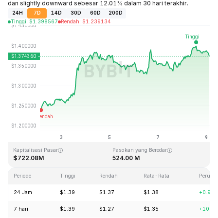
dan slightly downward sebesar 12.01% dalam 30 hari terakhir.
24H
7D
14D
30D
60D
200D
Tinggi
:
$
1.398567
Rendah
:
$
1.239134
Terakhir Diperbarui: 2026-08-09, 03:19 GMT+0
Rekor Tertinggi (ATH)
Rendah Sepanjang Waktu (ATL)
$43.84
$1.16
Kapitalisasi Pasar
Pasokan yang Beredar
$722.08M
524.00 M
Periode
Tinggi
Rendah
Rata-Rata
Peruba
24 Jam
$1.39
$1.37
$1.38
+0.93
7 hari
$1.39
$1.27
$1.35
+10.9