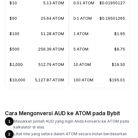
$10
5.13 ATOM
0.01 ATOM
$0.01950127
$50
25.64 ATOM
0.1 ATOM
$0.19501265
$100
51.28 ATOM
1 ATOM
$1.95
$500
256.39 ATOM
5 ATOM
$9.75
$1,000
512.79 ATOM
10 ATOM
$19.50
$10,000
5,127.87 ATOM
100 ATOM
$195.01
Cara Mengonversi AUD ke ATOM pada Bybit
Masukkan jumlah AUD yang ingin Anda konversi ke ATOM pada
1
kalkulator di atas.
Lihat nilai yang setara dalam ATOM secara instan berdasarkan
2