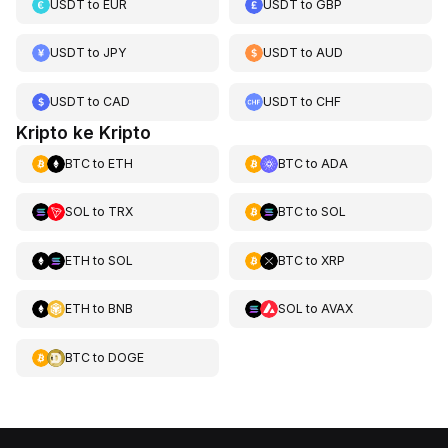
USDT
to
EUR
USDT
to
GBP
USDT
to
JPY
USDT
to
AUD
USDT
to
CAD
USDT
to
CHF
Kripto ke Kripto
BTC
to
ETH
BTC
to
ADA
SOL
to
TRX
BTC
to
SOL
ETH
to
SOL
BTC
to
XRP
ETH
to
BNB
SOL
to
AVAX
BTC
to
DOGE