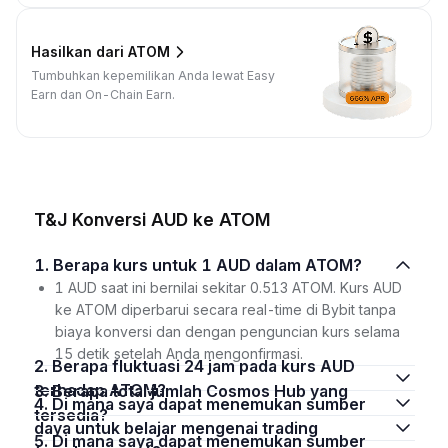
Hasilkan dari ATOM
Tumbuhkan kepemilikan Anda lewat Easy
Earn dan On-Chain Earn.
T&J Konversi AUD ke ATOM
1. Berapa kurs untuk 1 AUD dalam ATOM?
1 AUD saat ini bernilai sekitar 0.513 ATOM. Kurs AUD
ke ATOM diperbarui secara real-time di Bybit tanpa
biaya konversi dan dengan penguncian kurs selama
15 detik setelah Anda mengonfirmasi.
2. Berapa fluktuasi 24 jam pada kurs AUD
terhadap ATOM?
3. Berapa total jumlah Cosmos Hub yang
4. Di mana saya dapat menemukan sumber
tersedia?
daya untuk belajar mengenai trading
5. Di mana saya dapat menemukan sumber