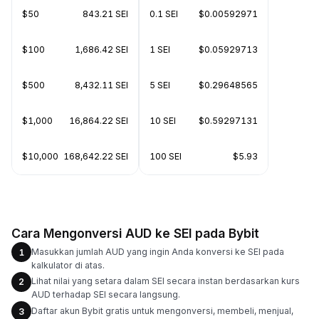
$50
843.21 SEI
0.1 SEI
$0.00592971
$100
1,686.42 SEI
1 SEI
$0.05929713
$500
8,432.11 SEI
5 SEI
$0.29648565
$1,000
16,864.22 SEI
10 SEI
$0.59297131
$10,000
168,642.22 SEI
100 SEI
$5.93
Cara Mengonversi AUD ke SEI pada Bybit
Masukkan jumlah AUD yang ingin Anda konversi ke SEI pada
1
kalkulator di atas.
Lihat nilai yang setara dalam SEI secara instan berdasarkan kurs
2
AUD terhadap SEI secara langsung.
Daftar akun Bybit gratis untuk mengonversi, membeli, menjual,
3