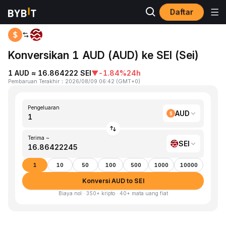
Daftar
Beranda
AUD to SEI
Konversikan 1 AUD (AUD) ke SEI (Sei)
1 AUD ≈ 16.864222 SEI
▼
-1.84%
24h
Pembaruan Terakhir
：
2026/08/09 06:42
(
GMT+0
)
Pengeluaran
AUD
Terima ~
SEI
1
10
50
100
500
1000
10000
Konversi AUD to SEI
Biaya nol · 350+ kripto · 40+ mata uang fiat