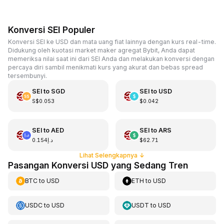
Konversi SEI Populer
Konversi SEI ke USD dan mata uang fiat lainnya dengan kurs real-time.
Didukung oleh kuotasi market maker agregat Bybit, Anda dapat
memeriksa nilai saat ini dari SEI Anda dan melakukan konversi dengan
percaya diri sambil menikmati kurs yang akurat dan bebas spread
tersembunyi.
SEI
to
SGD
SEI
to
USD
S$0.053
$0.042
SEI
to
AED
SEI
to
ARS
د.إ0.154
$62.71
Lihat Selengkapnya
↓
Pasangan Konversi USD yang Sedang Tren
BTC
to
USD
ETH
to
USD
USDC
to
USD
USDT
to
USD