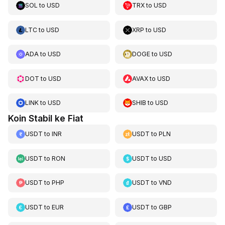
SOL
to
USD
TRX
to
USD
LTC
to
USD
XRP
to
USD
ADA
to
USD
DOGE
to
USD
DOT
to
USD
AVAX
to
USD
LINK
to
USD
SHIB
to
USD
Koin Stabil ke Fiat
USDT
to
INR
USDT
to
PLN
USDT
to
RON
USDT
to
USD
USDT
to
PHP
USDT
to
VND
USDT
to
EUR
USDT
to
GBP