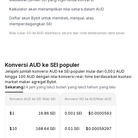
Kalkulator akan menampilkan nilai setara dalam AUD
Daftar akun Bybit untuk membeli, menjual, atau
memperdagangkan SEI
Nilai tukar SEI ke AUD diperbarui secara real-time berdasarkan data pasar.
Konversi AUD ke SEI populer
Jelajahi jumlah konversi AUD ke SEI populer mulai dari 0,001 AUD
hingga 100 AUD dengan nilai konversi real-time berdasarkan kuotasi
market maker agregat Bybit.
Sekarang
24 jam yang lalu
1 bulan yang lalu
1 tahun yang lalu
Konversi AUD ke SEI
Nilai SEI
Konversi SEI ke AUD
Nilai AUD
$1
16.86 SEI
0.001 SEI
$0.0000593
$10
168.64 SEI
0.01 SEI
$0.00059297