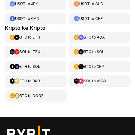
USDT
to
JPY
USDT
to
AUD
USDT
to
CAD
USDT
to
CHF
Kripto ke Kripto
BTC
to
ETH
BTC
to
ADA
SOL
to
TRX
BTC
to
SOL
ETH
to
SOL
BTC
to
XRP
ETH
to
BNB
SOL
to
AVAX
BTC
to
DOGE