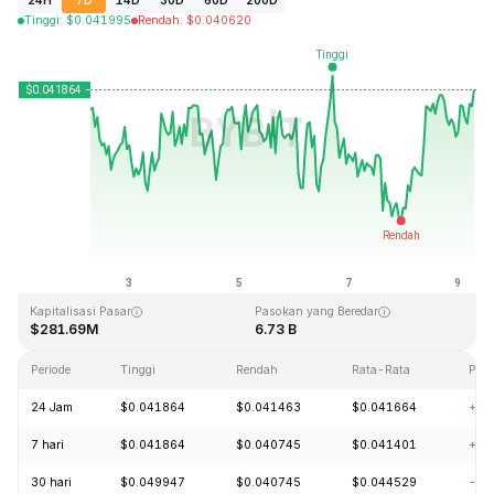
24H
7D
14D
30D
60D
200D
Tinggi
:
$
0.041995
Rendah
:
$
0.040620
Terakhir Diperbarui: 2026-08-09, 06:42 GMT+0
Rekor Tertinggi (ATH)
Rendah Sepanjang Waktu (ATL)
$1.14
$0.040542
Kapitalisasi Pasar
Pasokan yang Beredar
$281.69M
6.73 B
Periode
Tinggi
Rendah
Rata-Rata
Per
24 Jam
$0.041864
$0.041463
$0.041664
+1.
7 hari
$0.041864
$0.040745
$0.041401
+0.
30 hari
$0.049947
$0.040745
$0.044529
-15