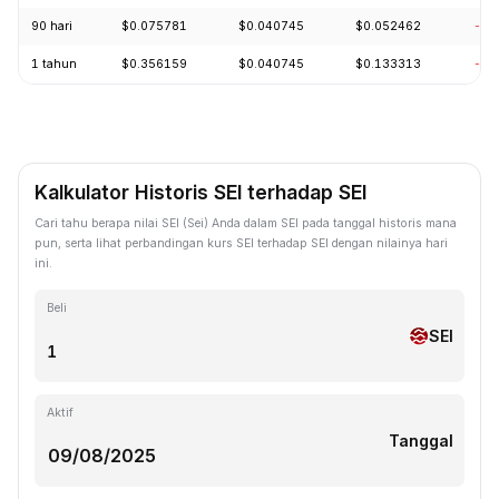
90 hari
$0.075781
$0.040745
$0.052462
-11
1 tahun
$0.356159
$0.040745
$0.133313
-87
Kalkulator Historis SEI terhadap SEI
Cari tahu berapa nilai SEI (Sei) Anda dalam SEI pada tanggal historis mana
pun, serta lihat perbandingan kurs SEI terhadap SEI dengan nilainya hari
ini.
Beli
SEI
Aktif
Tanggal