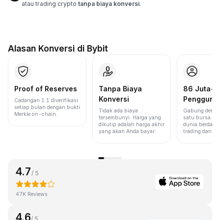
atau trading crypto
tanpa biaya konversi
.
Alasan Konversi di Bybit
Proof of Reserves
Tanpa Biaya
86 Juta+
Konversi
Pengguna
Cadangan 1:1 diverifikasi
setiap bulan dengan bukti
Tidak ada biaya
Gabung denga
Merkle on-chain.
tersembunyi. Harga yang
satu bursa ter
dikutip adalah harga akhir
dunia berdasa
yang akan Anda bayar.
trading dan lik
4.7
/ 5
47K Reviews
4.6
/ 5