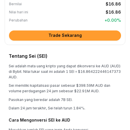
$16.86
Bernilai
$16.86
Nilai hari ini
+
0.00
%
Perubahan
Trade Sekarang
Tentang Sei (SEI)
Sei adalah mata uang kripto yang dapat dikonversi ke AUD (AUD)
di Bybit. Nilai tukar saat ini adalah 1 SEI = $16.864222446147373
AUD.
Sei memiliki kapitalisasi pasar sebesar $398.59M AUD dan
volume perdagangan 24 jam sebesar $22.91M AUD.
Pasokan yang beredar adalah 7B SEI.
Dalam 24 jam terakhir, Sei telah turun 1.84%.
Cara Mengonversi SEI ke AUD
Masukkan jumlah SEI yang ingin Anda konversi