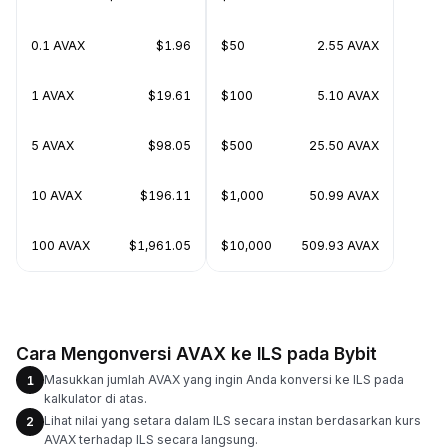
0.1 AVAX
$1.96
$50
2.55 AVAX
1 AVAX
$19.61
$100
5.10 AVAX
5 AVAX
$98.05
$500
25.50 AVAX
10 AVAX
$196.11
$1,000
50.99 AVAX
100 AVAX
$1,961.05
$10,000
509.93 AVAX
Cara Mengonversi AVAX ke ILS pada Bybit
Masukkan jumlah AVAX yang ingin Anda konversi ke ILS pada
1
kalkulator di atas.
Lihat nilai yang setara dalam ILS secara instan berdasarkan kurs
2
AVAX terhadap ILS secara langsung.