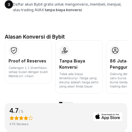
Daftar akun Bybit gratis untuk mengonversi, membeli, menjual,
3
atau trading AVAX
tanpa biaya konversi
.
Alasan Konversi di Bybit
Proof of Reserves
Tanpa Biaya
86 Juta+
Konversi
Pengguna
Cadangan 1:1 diverifikasi
setiap bulan dengan bukti
Tidak ada biaya
Gabung denga
Merkle on-chain.
tersembunyi. Harga yang
satu bursa ter
dikutip adalah harga akhir
dunia berdasa
yang akan Anda bayar.
trading dan lik
4.7
/ 5
47K Reviews