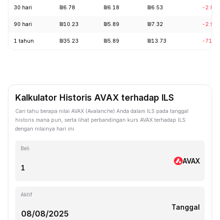
30 hari
₪6.78
₪6.18
₪6.53
-2.88
90 hari
₪10.23
₪5.89
₪7.32
-2.99
1 tahun
₪35.23
₪5.89
₪13.73
-71.9
Kalkulator Historis AVAX terhadap ILS
Cari tahu berapa nilai AVAX (Avalanche) Anda dalam ILS pada tanggal
historis mana pun, serta lihat perbandingan kurs AVAX terhadap ILS
dengan nilainya hari ini.
Beli
AVAX
Aktif
Tanggal