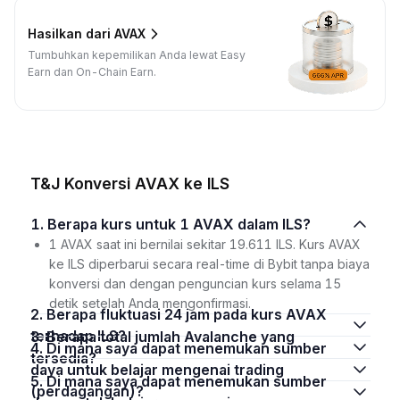
Hasilkan dari AVAX
Tumbuhkan kepemilikan Anda lewat Easy
Earn dan On-Chain Earn.
T&J Konversi AVAX ke ILS
1. Berapa kurs untuk 1 AVAX dalam ILS?
1 AVAX saat ini bernilai sekitar 19.611 ILS. Kurs AVAX
ke ILS diperbarui secara real-time di Bybit tanpa biaya
konversi dan dengan penguncian kurs selama 15
detik setelah Anda mengonfirmasi.
2. Berapa fluktuasi 24 jam pada kurs AVAX
terhadap ILS?
3. Berapa total jumlah Avalanche yang
4. Di mana saya dapat menemukan sumber
tersedia?
daya untuk belajar mengenai trading
5. Di mana saya dapat menemukan sumber
(perdagangan)?