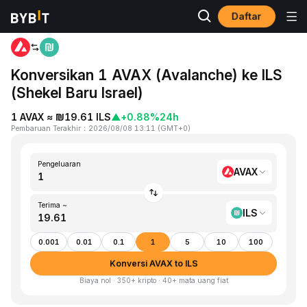
Daftar
Beranda
AVAX to ILS
Konversikan 1 AVAX (Avalanche) ke ILS
(Shekel Baru Israel)
1 AVAX ≈ ₪19.61 ILS
▲
+0.88%
24h
Pembaruan Terakhir
：
2026/08/08 13:11
(
GMT+0
)
Pengeluaran
AVAX
Terima ~
ILS
0.001
0.01
0.1
1
5
10
100
Konversi AVAX to ILS
Biaya nol · 350+ kripto · 40+ mata uang fiat