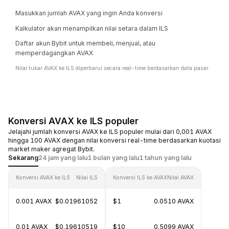
Masukkan jumlah AVAX yang ingin Anda konversi
Kalkulator akan menampilkan nilai setara dalam ILS
Daftar akun Bybit untuk membeli, menjual, atau
memperdagangkan AVAX
Nilai tukar AVAX ke ILS diperbarui secara real-time berdasarkan data pasar.
Konversi AVAX ke ILS populer
Jelajahi jumlah konversi AVAX ke ILS populer mulai dari 0,001 AVAX
hingga 100 AVAX dengan nilai konversi real-time berdasarkan kuotasi
market maker agregat Bybit.
Sekarang
24 jam yang lalu
1 bulan yang lalu
1 tahun yang lalu
Konversi AVAX ke ILS
Nilai ILS
Konversi ILS ke AVAX
Nilai AVAX
0.001 AVAX
$0.01961052
$1
0.0510 AVAX
0.01 AVAX
$0.19610519
$10
0.5099 AVAX