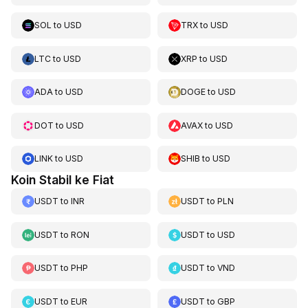
SOL
to
USD
TRX
to
USD
LTC
to
USD
XRP
to
USD
ADA
to
USD
DOGE
to
USD
DOT
to
USD
AVAX
to
USD
LINK
to
USD
SHIB
to
USD
Koin Stabil ke Fiat
USDT
to
INR
USDT
to
PLN
USDT
to
RON
USDT
to
USD
USDT
to
PHP
USDT
to
VND
USDT
to
EUR
USDT
to
GBP