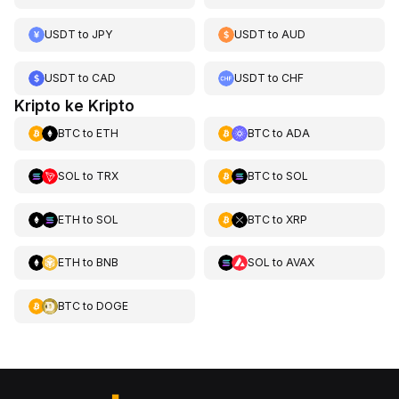
USDT
to
JPY
USDT
to
AUD
USDT
to
CAD
USDT
to
CHF
Kripto ke Kripto
BTC
to
ETH
BTC
to
ADA
SOL
to
TRX
BTC
to
SOL
ETH
to
SOL
BTC
to
XRP
ETH
to
BNB
SOL
to
AVAX
BTC
to
DOGE