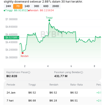
slightly downward sebesar 2.88% dalam 30 hari terakhir.
24H
7D
14D
30D
60D
200D
Tinggi
:
₪
6.919522
Rendah
:
₪
6.115634
Terakhir Diperbarui: 2026-08-08, 13:11 GMT+0
Rekor Tertinggi (ATH)
Rendah Sepanjang Waktu (ATL)
₪144.96
₪2.80
Kapitalisasi Pasar
Pasokan yang Beredar
₪2.82B
431.77 M
Periode
Tinggi
Rendah
Rata-Rata
Peruba
24 Jam
₪6.52
₪6.52
₪6.52
+0.57
7 hari
₪6.68
₪6.18
₪6.51
+2.85