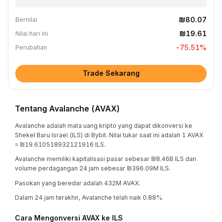
₪80.07
Bernilai
₪19.61
Nilai hari ini
-75.51
%
Perubahan
Trade Sekarang
Tentang Avalanche (AVAX)
Avalanche adalah mata uang kripto yang dapat dikonversi ke
Shekel Baru Israel (ILS) di Bybit. Nilai tukar saat ini adalah 1 AVAX
= ₪19.610518932121916 ILS.
Avalanche memiliki kapitalisasi pasar sebesar ₪8.46B ILS dan
volume perdagangan 24 jam sebesar ₪396.09M ILS.
Pasokan yang beredar adalah 432M AVAX.
Dalam 24 jam terakhir, Avalanche telah naik 0.88%.
Cara Mengonversi AVAX ke ILS