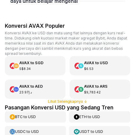
daya untuk belajar mengenai
Konversi AVAX Populer
Konversi AVAX ke USD dan mata uang fiat lainnya dengan kurs real-
time. Didukung oleh kuotasi market maker agregat Bybit, Anda dapat
memeriksa nilai saat ini dari AVAX Anda dan melakukan konversi
dengan percaya diri sambil menikmati kurs yang akurat dan bebas
spread tersembunyi.
AVAX
to
SGD
AVAX
to
USD
S$8.34
$6.53
AVAX
to
AED
AVAX
to
ARS
د.إ23.97
$9,783.42
Lihat Selengkapnya
↓
Pasangan Konversi USD yang Sedang Tren
BTC
to
USD
ETH
to
USD
USDC
to
USD
USDT
to
USD