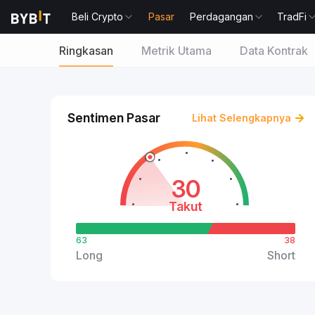
Beli Crypto
Pasar
Perdagangan
TradFi
Ringkasan
Metrik Utama
Data Kontrak
Sentimen Pasar
Lihat Selengkapnya
30
Takut
63
38
Long
Short