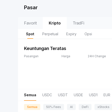
Pasar
Favorit
Kripto
TradFi
Spot
Perpetual
Expiry
Opsi
Keuntungan Teratas
Pasangan
Harga
24H Change
Semua
USDC
USDT
USDE
USD1
EUR
Semua
50% Fees
AI
DeFi
xStocks