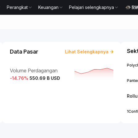
Perangkat
Keuangan
Pelajari selengkapnya
Sek
Data Pasar
Lihat Selengkapnya
Polych
Volume Perdagangan
-14.76
%
550.69 B USD
Panter
Roll