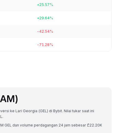
+25.57%
+29.64%
-42.54%
-71.28%
EAM)
si ke Lari Georgia (GEL) di Bybit. Nilai tukar saat ini
L.
.76M GEL dan volume perdagangan 24 jam sebesar ₾22.20K