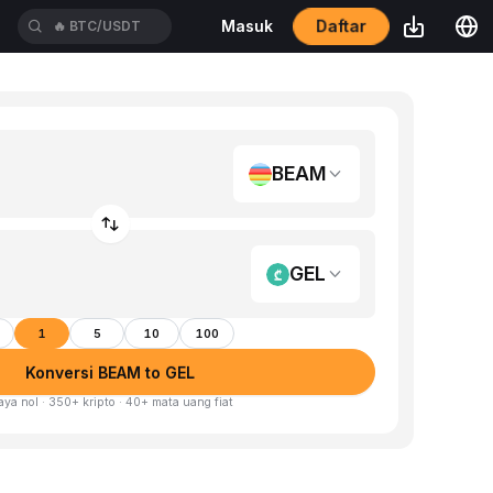
Daftar
Masuk
🔥
BTC/USDT
BEAM
GEL
1
5
10
100
Konversi BEAM to GEL
aya nol · 350+ kripto · 40+ mata uang fiat