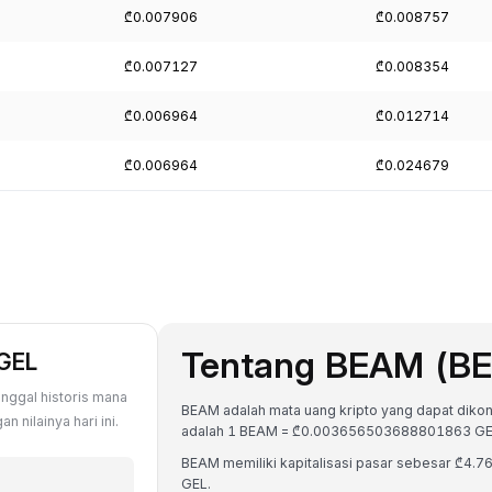
₾0.007906
₾0.008757
₾0.007127
₾0.008354
₾0.006964
₾0.012714
₾0.006964
₾0.024679
Tentang BEAM (B
 GEL
nggal historis mana
BEAM adalah mata uang kripto yang dapat dikonver
 nilainya hari ini.
adalah 1 BEAM = ₾0.003656503688801863 GE
BEAM memiliki kapitalisasi pasar sebesar ₾4
GEL.