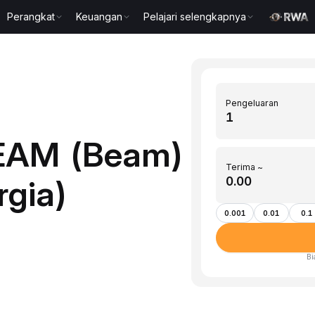
Perangkat
Keuangan
Pelajari selengkapnya
Pengeluaran
BEAM (Beam)
Terima ~
rgia)
0.001
0.01
0.1
Bi