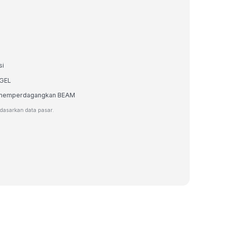
si
 GEL
tau memperdagangkan BEAM
rdasarkan data pasar.