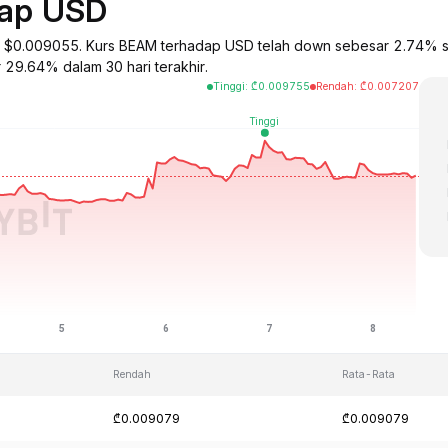
dap USD
a $0.009055. Kurs BEAM terhadap USD telah down sebesar 2.74% s
 29.64% dalam 30 hari terakhir.
Tinggi
:
₾
0.009755
Rendah
:
₾
0.007207
Rendah
Rata-Rata
₾0.009079
₾0.009079