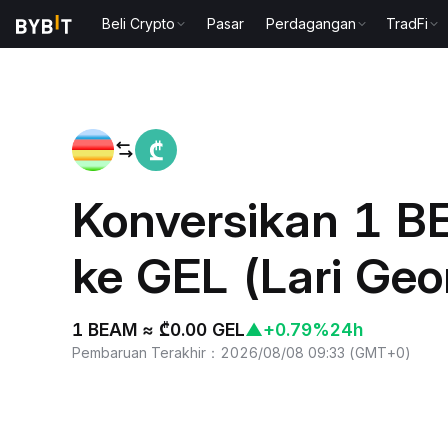
Beli Crypto
Pasar
Perdagangan
TradFi
Beranda
BEAM to GEL
Konversikan 1 
ke GEL (Lari Geo
1 BEAM ≈ ₾0.00 GEL
▲
+0.79%
24h
Pembaruan Terakhir
：
2026/08/08 09:33
(
GMT+0
)