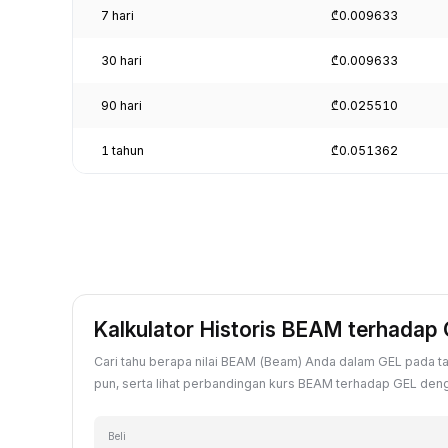
7 hari
₾0.009633
30 hari
₾0.009633
90 hari
₾0.025510
1 tahun
₾0.051362
Kalkulator Historis BEAM terhadap
Cari tahu berapa nilai BEAM (Beam) Anda dalam GEL pada ta
pun, serta lihat perbandingan kurs BEAM terhadap GEL dengan
Beli