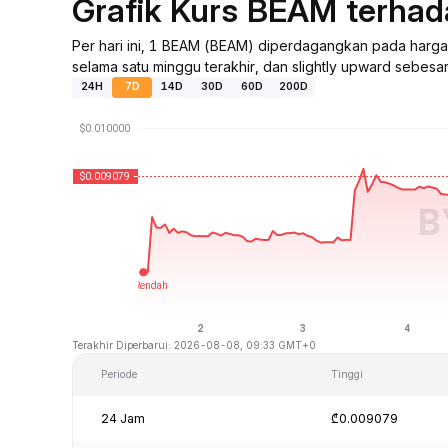
Grafik Kurs BEAM terha
Per hari ini, 1 BEAM (BEAM) diperdagangkan pada harg
selama satu minggu terakhir, dan slightly upward sebesar
24H
7D
14D
30D
60D
200D
Terakhir Diperbarui: 2026-08-08, 09:33 GMT+0
Periode
Tinggi
24 Jam
₾0.009079