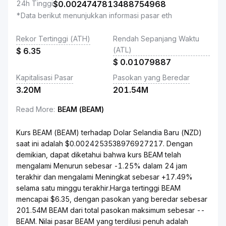
24h Tinggi
$
0.0024747813488754968
*Data berikut menunjukkan informasi pasar eth
Rekor Tertinggi (ATH)
Rendah Sepanjang Waktu
(ATL)
$
6.35
$
0.01079887
Kapitalisasi Pasar
Pasokan yang Beredar
3.20M
201.54M
Read More
:
BEAM (BEAM)
Kurs BEAM (BEAM) terhadap Dolar Selandia Baru (NZD)
saat ini adalah $0.0024253538976927217. Dengan
demikian, dapat diketahui bahwa kurs BEAM telah
mengalami Menurun sebesar -1.25% dalam 24 jam
terakhir dan mengalami Meningkat sebesar +17.49%
selama satu minggu terakhir.Harga tertinggi BEAM
mencapai $6.35, dengan pasokan yang beredar sebesar
201.54M BEAM dari total pasokan maksimum sebesar --
BEAM. Nilai pasar BEAM yang terdilusi penuh adalah