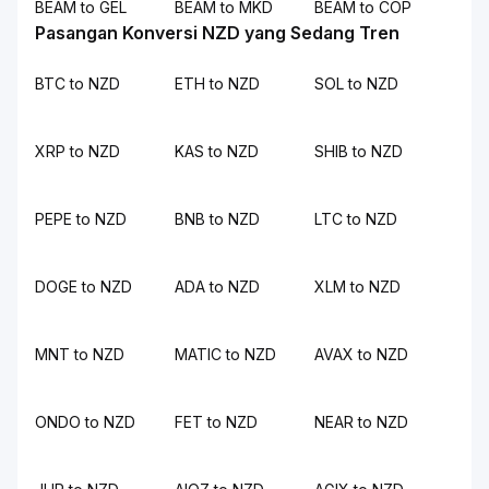
BEAM to GEL
BEAM to MKD
BEAM to COP
Pasangan Konversi NZD yang Sedang Tren
BTC to NZD
ETH to NZD
SOL to NZD
XRP to NZD
KAS to NZD
SHIB to NZD
PEPE to NZD
BNB to NZD
LTC to NZD
DOGE to NZD
ADA to NZD
XLM to NZD
MNT to NZD
MATIC to NZD
AVAX to NZD
ONDO to NZD
FET to NZD
NEAR to NZD