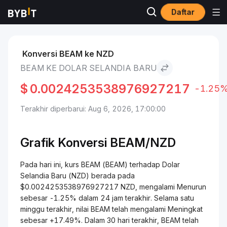
Daftar
Pasar
Harga BEAM BEAM
BEAM to Dolar Selandia Baru
Konversi BEAM ke NZD
BEAM KE DOLAR SELANDIA BARU
$
0.0024253538976927217
-1.25
Terakhir diperbarui: Aug 6, 2026, 17:00:00
Grafik Konversi
BEAM/
NZD
Pada hari ini, kurs BEAM (BEAM) terhadap Dolar
Selandia Baru (NZD) berada pada
$0.0024253538976927217 NZD, mengalami Menurun
sebesar -1.25% dalam 24 jam terakhir. Selama satu
minggu terakhir, nilai BEAM telah mengalami Meningkat
sebesar +17.49%. Dalam 30 hari terakhir, BEAM telah