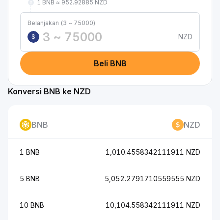
1 BNB ≈ 952.92885 NZD
Belanjakan (3 ~ 75000)
NZD
$
Beli BNB
Konversi BNB ke NZD
BNB
NZD
1 BNB
1,010.4558342111911 NZD
5 BNB
5,052.2791710559555 NZD
10 BNB
10,104.558342111911 NZD