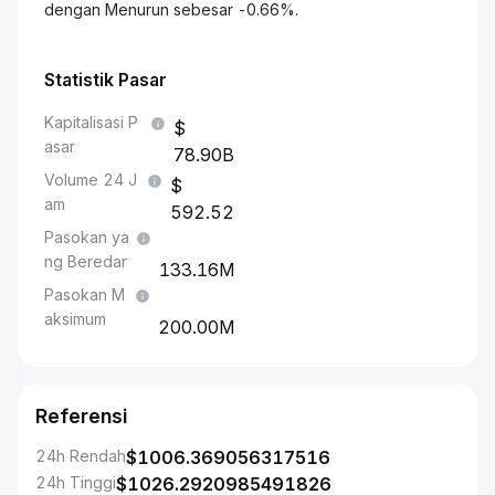
dengan Menurun sebesar -0.66%.
Statistik Pasar
Kapitalisasi P
asar
78.90B
Volume 24 J
am
592.52
Pasokan ya
ng Beredar
133.16M
Pasokan M
aksimum
200.00M
Referensi
24h Rendah
$
1006.369056317516
24h Tinggi
$
1026.2920985491826