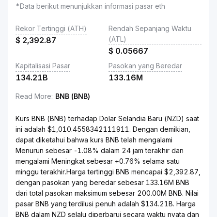
*Data berikut menunjukkan informasi pasar eth
Rekor Tertinggi (ATH)
Rendah Sepanjang Waktu
(ATL)
$
2,392.87
$
0.05667
Kapitalisasi Pasar
Pasokan yang Beredar
134.21B
133.16M
Read More
:
BNB (BNB)
Kurs BNB (BNB) terhadap Dolar Selandia Baru (NZD) saat
ini adalah $1,010.4558342111911. Dengan demikian,
dapat diketahui bahwa kurs BNB telah mengalami
Menurun sebesar -1.08% dalam 24 jam terakhir dan
mengalami Meningkat sebesar +0.76% selama satu
minggu terakhir.Harga tertinggi BNB mencapai $2,392.87,
dengan pasokan yang beredar sebesar 133.16M BNB
dari total pasokan maksimum sebesar 200.00M BNB. Nilai
pasar BNB yang terdilusi penuh adalah $134.21B. Harga
BNB dalam NZD selalu diperbarui secara waktu nyata dan