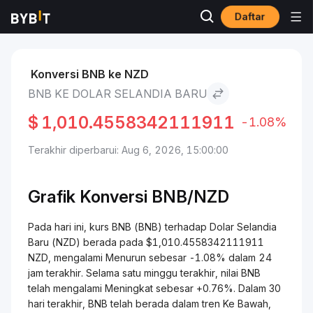
Daftar
Pasar
Harga BNB BNB
BNB to Dolar Selandia Baru
Konversi BNB ke NZD
BNB KE DOLAR SELANDIA BARU
$
1,010.4558342111911
-1.08%
Terakhir diperbarui: Aug 6, 2026, 15:00:00
Grafik Konversi
BNB/
NZD
Pada hari ini, kurs BNB (BNB) terhadap Dolar Selandia
Baru (NZD) berada pada $1,010.4558342111911
NZD, mengalami Menurun sebesar -1.08% dalam 24
jam terakhir. Selama satu minggu terakhir, nilai BNB
telah mengalami Meningkat sebesar +0.76%. Dalam 30
hari terakhir, BNB telah berada dalam tren Ke Bawah,