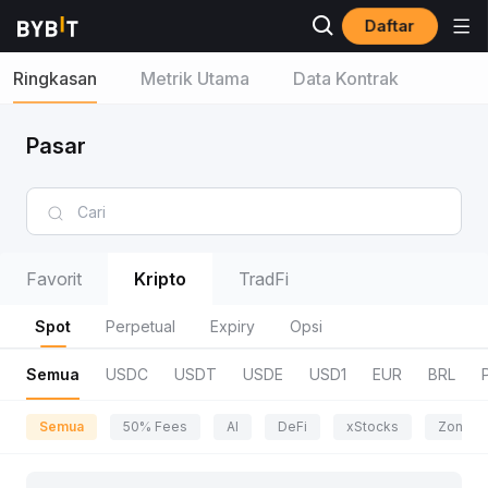
Daftar
Ringkasan
Metrik Utama
Data Kontrak
Pasar
Favorit
Kripto
TradFi
Spot
Perpetual
Expiry
Opsi
Semua
USDC
USDT
USDE
USD1
EUR
BRL
Semua
50% Fees
AI
DeFi
xStocks
Zona P