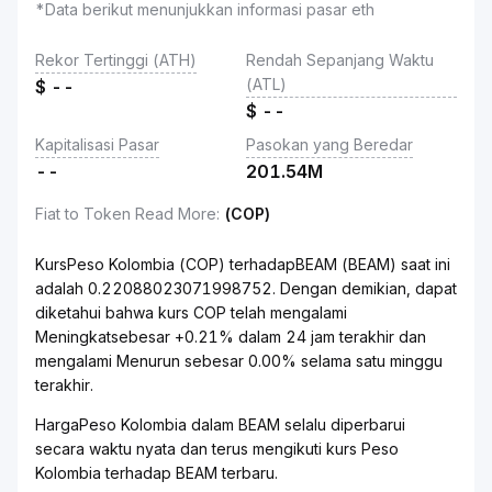
*Data berikut menunjukkan informasi pasar eth
Rekor Tertinggi (ATH)
Rendah Sepanjang Waktu
(ATL)
$
--
$
--
Kapitalisasi Pasar
Pasokan yang Beredar
--
201.54M
Fiat to Token Read More
:
(COP)
KursPeso Kolombia (COP) terhadapBEAM (BEAM) saat ini
adalah 0.22088023071998752. Dengan demikian, dapat
diketahui bahwa kurs COP telah mengalami
Meningkatsebesar +0.21% dalam 24 jam terakhir dan
mengalami Menurun sebesar 0.00% selama satu minggu
terakhir.
HargaPeso Kolombia dalam BEAM selalu diperbarui
secara waktu nyata dan terus mengikuti kurs Peso
Kolombia terhadap BEAM terbaru.