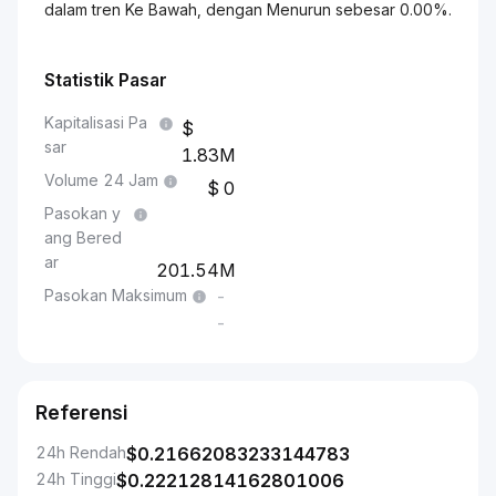
dalam tren Ke Bawah, dengan Menurun sebesar 0.00%.
Statistik Pasar
Kapitalisasi Pa
sar
1.83M
Volume 24 Jam
0
Pasokan y
ang Bered
ar
201.54M
Pasokan Maksimum
-
-
Referensi
24h Rendah
$
0.21662083233144783
24h Tinggi
$
0.22212814162801006