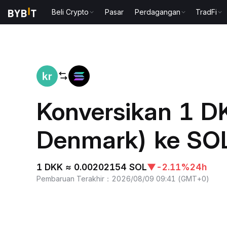
Beli Crypto
Pasar
Perdagangan
TradFi
Beranda
DKK to SOL
Konversikan 1 D
Denmark) ke SOL
1 DKK ≈ 0.00202154 SOL
▼
-2.11%
24h
Pembaruan Terakhir
：
2026/08/09 09:41
(
GMT+0
)