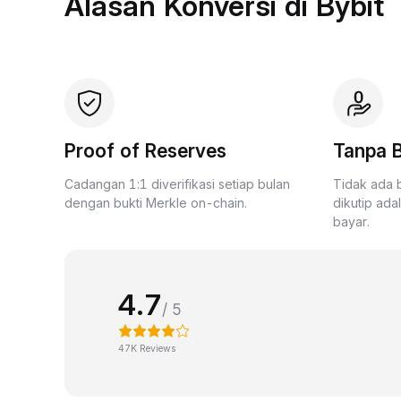
Alasan Konversi di Bybit
Proof of Reserves
Tanpa B
Cadangan 1:1 diverifikasi setiap bulan
Tidak ada 
dengan bukti Merkle on-chain.
dikutip ada
bayar.
4.7
/ 5
47K Reviews