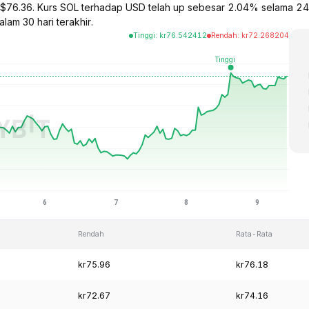
a $76.36. Kurs SOL terhadap USD telah up sebesar 2.04% selama 24 
lam 30 hari terakhir.
Tinggi
:
kr
76.542412
Rendah
:
kr
72.268204
Rendah
Rata-Rata
kr75.96
kr76.18
kr72.67
kr74.16