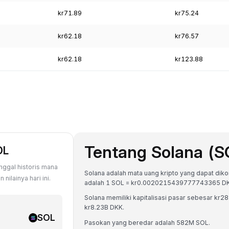
kr71.89
kr75.24
kr62.18
kr76.57
kr62.18
kr123.88
Tentang Solana (S
OL
nggal historis mana
Solana adalah mata uang kripto yang dapat dikonv
ilainya hari ini.
adalah 1 SOL = kr0.0020215439777743365 D
Solana memiliki kapitalisasi pasar sebesar k
kr8.23B DKK.
SOL
Pasokan yang beredar adalah 582M SOL.