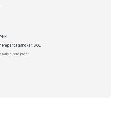
.
 DKK
au memperdagangkan SOL
dasarkan data pasar.