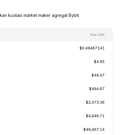
kan kuotasi market maker agregat Bybit.
Nilai DKK
$0.49467141
$4.95
$49.47
$494.67
$2,473.36
$4,946.71
$49,467.14