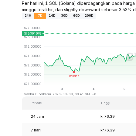
Per hari ini, 1 SOL (Solana) diperdagangkan pada harg
minggu terakhir, dan slightly downward sebesar 3.53% da
24H
7D
14D
30D
60D
200D
Terakhir Diperbarui: 2026-08-09, 09:41 GMT+0
Periode
Tinggi
24 Jam
kr76.39
7 hari
kr76.39