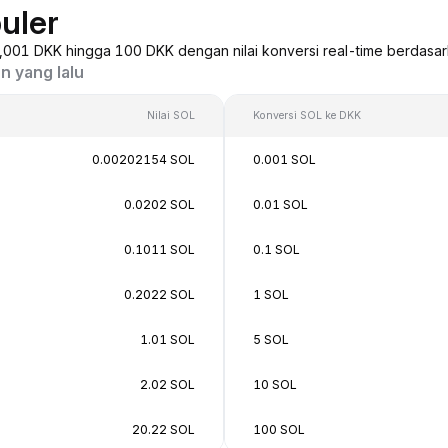
uler
 0,001 DKK hingga 100 DKK dengan nilai konversi real-time berdasar
n yang lalu
Nilai SOL
Konversi SOL ke DKK
0.00202154 SOL
0.001 SOL
0.0202 SOL
0.01 SOL
0.1011 SOL
0.1 SOL
0.2022 SOL
1 SOL
1.01 SOL
5 SOL
2.02 SOL
10 SOL
20.22 SOL
100 SOL