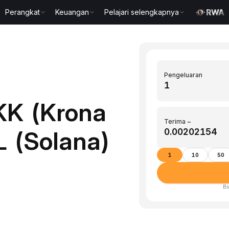
Perangkat
Keuangan
Pelajari selengkapnya
Pengeluaran
KK (Krona
Terima ~
 (Solana)
1
10
50
Bi