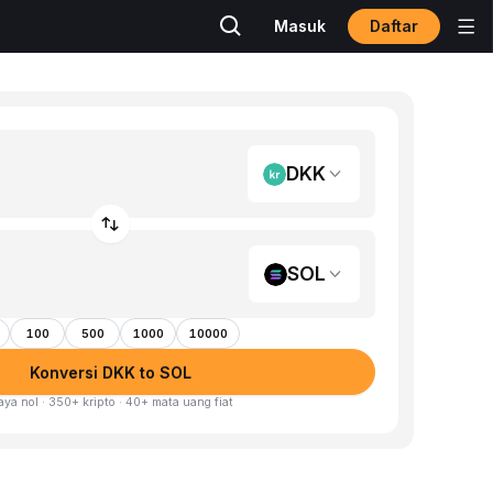
Daftar
Masuk
DKK
SOL
100
500
1000
10000
Konversi DKK to SOL
aya nol · 350+ kripto · 40+ mata uang fiat