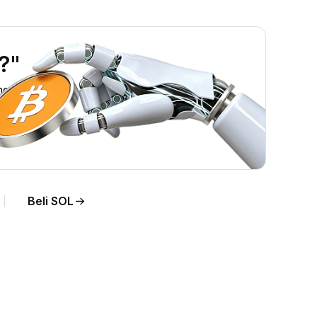
?"
ng.
Beli SOL