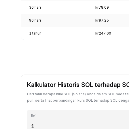
30 hari
kr78.09
90 hari
kr97.25
1 tahun
kr247.60
Kalkulator Historis SOL terhadap S
Cari tahu berapa nilai SOL (Solana) Anda dalam SOL pada ta
pun, serta lihat perbandingan kurs SOL terhadap SOL dengan n
Beli