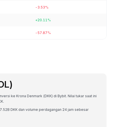
-3.53%
+20.11%
-57.87%
OL)
ersi ke Krona Denmark (DKK) di Bybit. Nilai tukar saat ini
KK.
r287.52B DKK dan volume perdagangan 24 jam sebesar