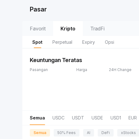
Pasar
Favorit
Kripto
TradFi
Spot
Perpetual
Expiry
Opsi
Keuntungan Teratas
Pasangan
Harga
24H Change
Semua
USDC
USDT
USDE
USD1
EUR
Semua
50% Fees
AI
DeFi
xStocks