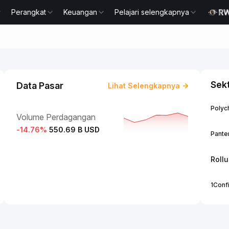
Perangkat
Keuangan
Pelajari selengkapnya
Sek
Data Pasar
Lihat Selengkapnya
Polych
Volume Perdagangan
-14.76
%
550.69 B USD
Panter
Roll