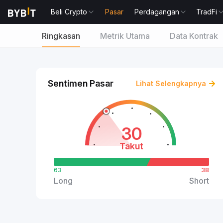
Beli Crypto
Pasar
Perdagangan
TradFi
Ringkasan
Metrik Utama
Data Kontrak
Sentimen Pasar
Lihat Selengkapnya
30
Takut
63
38
Long
Short