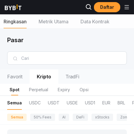
Daftar
Ringkasan
Metrik Utama
Data Kontrak
Pasar
Favorit
Kripto
TradFi
Spot
Perpetual
Expiry
Opsi
Semua
USDC
USDT
USDE
USD1
EUR
BRL
Semua
50% Fees
AI
DeFi
xStocks
Zona P