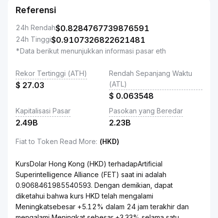
Referensi
24h Rendah
$
0.8284767739876591
24h Tinggi
$
0.9107326822621481
*Data berikut menunjukkan informasi pasar eth
Rekor Tertinggi (ATH)
Rendah Sepanjang Waktu
(ATL)
$
27.03
$
0.063548
Kapitalisasi Pasar
Pasokan yang Beredar
2.49B
2.23B
Fiat to Token Read More
:
(HKD)
KursDolar Hong Kong (HKD) terhadapArtificial
Superintelligence Alliance (FET) saat ini adalah
0.9068461985540593. Dengan demikian, dapat
diketahui bahwa kurs HKD telah mengalami
Meningkatsebesar +5.12% dalam 24 jam terakhir dan
mengalami Meningkat sebesar +3.33% selama satu