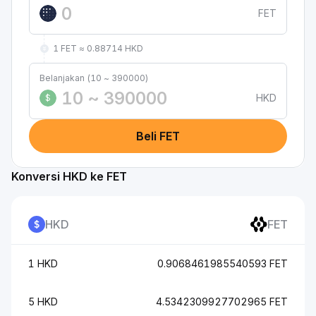
FET
1 FET ≈ 0.88714 HKD
Belanjakan (10 ~ 390000)
HKD
$
Beli FET
Konversi HKD ke FET
HKD
FET
1 HKD
0.9068461985540593 FET
5 HKD
4.5342309927702965 FET