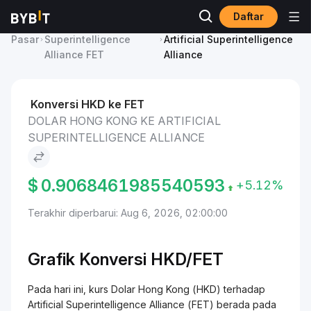
Daftar
Harga Artificial
Dolar Hong Kong to
Pasar
Superintelligence
Artificial Superintelligence
Alliance FET
Alliance
Konversi HKD ke FET
DOLAR HONG KONG KE ARTIFICIAL
SUPERINTELLIGENCE ALLIANCE
$
0.9068461985540593
+5.12%
Terakhir diperbarui: Aug 6, 2026, 02:00:00
Grafik Konversi HKD/FET
Pada hari ini, kurs Dolar Hong Kong (HKD) terhadap
Artificial Superintelligence Alliance (FET) berada pada