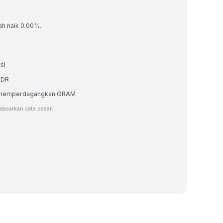
ah naik 0.00%.
si
IDR
tau memperdagangkan GRAM
rdasarkan data pasar.