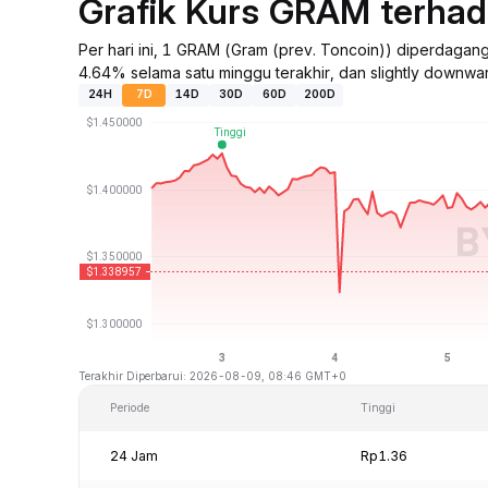
Grafik Kurs GRAM terha
Per hari ini, 1 GRAM (Gram (prev. Toncoin)) diperdaga
4.64% selama satu minggu terakhir, dan slightly downwa
24H
7D
14D
30D
60D
200D
Terakhir Diperbarui: 2026-08-09, 08:46 GMT+0
Periode
Tinggi
24 Jam
Rp1.36