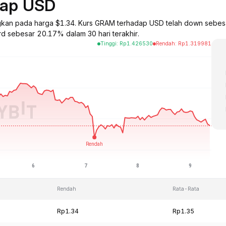
dap USD
ngkan pada harga $1.34. Kurs GRAM terhadap USD telah down sebes
rd sebesar 20.17% dalam 30 hari terakhir.
Tinggi
:
Rp
1.426530
Rendah
:
Rp
1.319981
Rendah
Rata-Rata
Rp1.34
Rp1.35