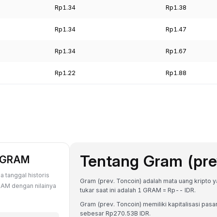
Rp1.34
Rp1.38
Rp1.34
Rp1.47
Rp1.34
Rp1.67
Rp1.22
Rp1.88
Tentang Gram (pre
p GRAM
 tanggal historis
Gram (prev. Toncoin) adalah mata uang kripto ya
RAM dengan nilainya
tukar saat ini adalah 1 GRAM = Rp-- IDR.
Gram (prev. Toncoin) memiliki kapitalisasi pa
sebesar Rp270.53B IDR.