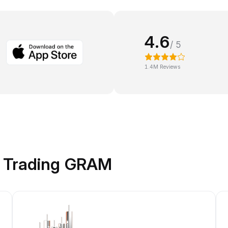
4.6
/ 5
1.4M Reviews
k Trading GRAM