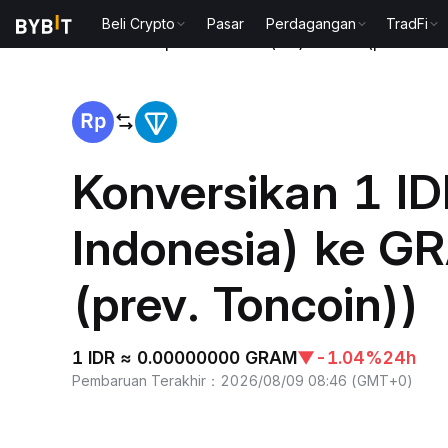
Beli Crypto
Pasar
Perdagangan
TradFi
Beranda
Rupiah Indonesia(IDR) to Gram (prev. Ton
Konversikan 1 ID
Indonesia) ke 
(prev. Toncoin))
1 IDR ≈ 0.00000000 GRAM
▼
-1.04%
24h
Pembaruan Terakhir
：
2026/08/09 08:46
(
GMT+0
)