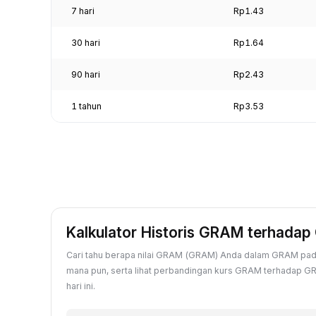
7 hari
Rp1.43
30 hari
Rp1.64
90 hari
Rp2.43
1 tahun
Rp3.53
Kalkulator Historis GRAM terhada
Cari tahu berapa nilai GRAM (GRAM) Anda dalam GRAM pada
mana pun, serta lihat perbandingan kurs GRAM terhadap G
hari ini.