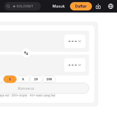
Daftar
Masuk
🔥
SOL/USDT
---
---
1
5
10
100
Konversi
aya nol · 350+ kripto · 40+ mata uang fiat