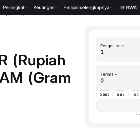
Perangkat
Keuangan
Pelajari selengkapnya
coin)(GRAM)
Pengeluaran
R (Rupiah
GRAM (Gram
Terima ~
0.001
0.01
0.1
Bi