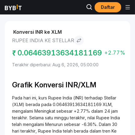
Daftar
Pasar
Harga Stellar XLM
Rupee India to Stellar
Konversi INR ke XLM
RUPEE INDIA KE STELLAR
₹
0.06463913634181169
+2.77%
Terakhir diperbarui: Aug 6, 2026, 05:00:00
Grafik Konversi INR/XLM
Pada hari ini, kurs Rupee India (INR) terhadap Stellar
(XLM) berada pada 0.06463913634181169 XLM,
mengalami Meningkat sebesar +2.77% dalam 24 jam
terakhir. Selama satu minggu terakhir, nilai Rupee India
telah mengalami Menurun sebesar -6.36%. Dalam 30
hari terakhir, Rupee India telah berada dalam tren Ke