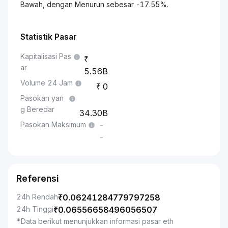
Bawah, dengan Menurun sebesar -17.55%.
Statistik Pasar
Kapitalisasi Pas
ar
5.56B
Volume 24 Jam
0
Pasokan yan
g Beredar
34.30B
Pasokan Maksimum
-
-
Referensi
24h Rendah
₹
0.06241284779797258
24h Tinggi
₹
0.06556658496056507
*Data berikut menunjukkan informasi pasar eth