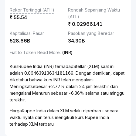
Rekor Tertinggi (ATH)
Rendah Sepanjang Waktu
(ATL)
₹
55.54
₹
0.02966141
Kapitalisasi Pasar
Pasokan yang Beredar
528.66B
34.30B
Fiat to Token Read More
:
(INR)
KursRupee India (INR) terhadapStellar (XLM) saat ini
adalah 0.06463913634181169. Dengan demikian, dapat
diketahui bahwa kurs INR telah mengalami
Meningkatsebesar +2.77% dalam 24 jam terakhir dan
mengalami Menurun sebesar -6.36% selama satu minggu
terakhir.
HargaRupee India dalam XLM selalu diperbarui secara
waktu nyata dan terus mengikuti kurs Rupee India
terhadap XLM terbaru.