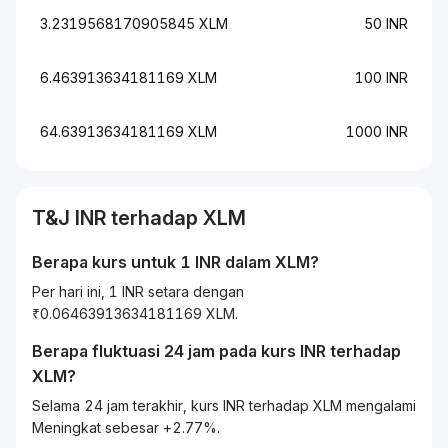
3.2319568170905845 XLM
50 INR
6.463913634181169 XLM
100 INR
64.63913634181169 XLM
1000 INR
T&J
INR
terhadap
XLM
Berapa kurs untuk 1
INR
dalam
XLM
?
Per hari ini, 1 INR setara dengan
₹0.06463913634181169 XLM.
Berapa fluktuasi 24 jam pada kurs
INR
terhadap
XLM
?
Selama 24 jam terakhir, kurs INR terhadap XLM mengalami
Meningkat sebesar +2.77%.