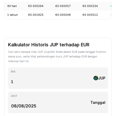
90 hari
€0.000294
€0.000057
€0.000234
+49
1 tahun
€0.001825
€0.000048
€0.000512
-71
Kalkulator Historis JUP terhadap EUR
Cari tahu berapa nilai JUP (Jupiter) Anda dalam EUR pada tanggal historis
mana pun, serta lihat perbandingan kurs JUP terhadap EUR dengan
nilainya hari ini.
Beli
JUP
Aktif
Tanggal