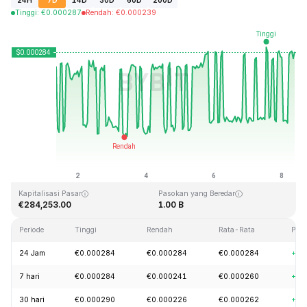
24H
7D
14D
30D
60D
200D
Tinggi
:
€
0.000287
Rendah
:
€
0.000239
Terakhir Diperbarui: 2026-08-08, 08:18 GMT+0
Rekor Tertinggi (ATH)
Rendah Sepanjang Waktu (ATL)
€0.128999
€0.000004
Kapitalisasi Pasar
Pasokan yang Beredar
€284,253.00
1.00 B
Periode
Tinggi
Rendah
Rata-Rata
Per
24 Jam
€0.000284
€0.000284
€0.000284
+14
7 hari
€0.000284
€0.000241
€0.000260
+2.
30 hari
€0.000290
€0.000226
€0.000262
+24