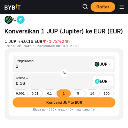
Daftar
Beranda
JUP to EUR
Konversikan 1 JUP (Jupiter) ke EUR (EUR)
1 JUP ≈ €0.16 EUR
▼
-1.72%
24h
Pembaruan Terakhir
：
2026/08/08 08:18
(
GMT+0
)
Pengeluaran
JUP
Terima ~
EUR
0.001
0.01
0.1
1
5
10
100
Konversi JUP to EUR
Biaya nol · 350+ kripto · 40+ mata uang fiat