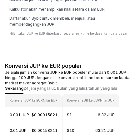
Kalkulator akan menampilkan nilai setara dalam EUR
Daftar akun Bybit untuk membeli, menjual, atau
memperdagangkan JUP
Nilai tukar JUP ke EUR diperbarui secara real-time berdasarkan data pasar.
Konversi JUP ke EUR populer
Jelajahi jumlah konversi JUP ke EUR populer mulai dari 0,001 JUP
hingga 100 JUP dengan nilai konversi real-time berdasarkan kuotasi
market maker agregat Bybit.
Sekarang
24 jam yang lalu
1 bulan yang lalu
1 tahun yang lalu
Konversi JUP ke EUR
Nilai EUR
Konversi EUR ke JUP
Nilai JUP
0.001 JUP
$0.00015821
$1
6.32 JUP
0.01 JUP
$0.00158211
$10
63.21 JUP