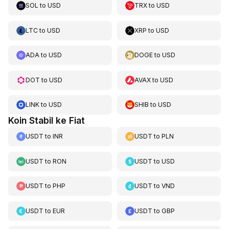
SOL
to
USD
TRX
to
USD
LTC
to
USD
XRP
to
USD
ADA
to
USD
DOGE
to
USD
DOT
to
USD
AVAX
to
USD
LINK
to
USD
SHIB
to
USD
Koin Stabil ke Fiat
USDT
to
INR
USDT
to
PLN
USDT
to
RON
USDT
to
USD
USDT
to
PHP
USDT
to
VND
USDT
to
EUR
USDT
to
GBP