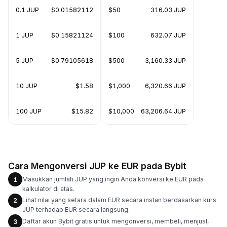
0.1 JUP
$0.01582112
$50
316.03 JUP
1 JUP
$0.15821124
$100
632.07 JUP
5 JUP
$0.79105618
$500
3,160.33 JUP
10 JUP
$1.58
$1,000
6,320.66 JUP
100 JUP
$15.82
$10,000
63,206.64 JUP
Cara Mengonversi JUP ke EUR pada Bybit
Masukkan jumlah JUP yang ingin Anda konversi ke EUR pada
1
kalkulator di atas.
Lihat nilai yang setara dalam EUR secara instan berdasarkan kurs
2
JUP terhadap EUR secara langsung.
Daftar akun Bybit gratis untuk mengonversi, membeli, menjual,
3