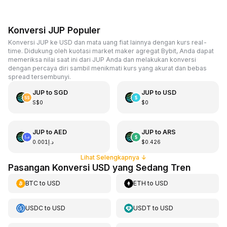
Konversi JUP Populer
Konversi JUP ke USD dan mata uang fiat lainnya dengan kurs real-
time. Didukung oleh kuotasi market maker agregat Bybit, Anda dapat
memeriksa nilai saat ini dari JUP Anda dan melakukan konversi
dengan percaya diri sambil menikmati kurs yang akurat dan bebas
spread tersembunyi.
JUP
to
SGD
JUP
to
USD
S$0
$0
JUP
to
AED
JUP
to
ARS
د.إ0.001
$0.426
Lihat Selengkapnya
↓
Pasangan Konversi USD yang Sedang Tren
BTC
to
USD
ETH
to
USD
USDC
to
USD
USDT
to
USD