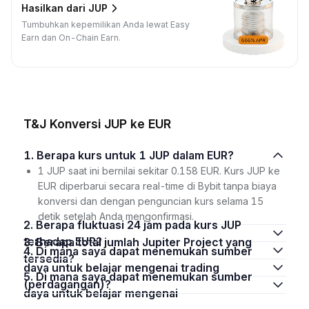
Hasilkan dari JUP
Tumbuhkan kepemilikan Anda lewat Easy
Earn dan On-Chain Earn.
T&J Konversi JUP ke EUR
1. Berapa kurs untuk 1 JUP dalam EUR?
1 JUP saat ini bernilai sekitar 0.158 EUR. Kurs JUP ke
EUR diperbarui secara real-time di Bybit tanpa biaya
konversi dan dengan penguncian kurs selama 15
detik setelah Anda mengonfirmasi.
2. Berapa fluktuasi 24 jam pada kurs JUP
terhadap EUR?
3. Berapa total jumlah Jupiter Project yang
4. Di mana saya dapat menemukan sumber
tersedia?
daya untuk belajar mengenai trading
5. Di mana saya dapat menemukan sumber
(perdagangan)?
daya untuk belajar mengenai