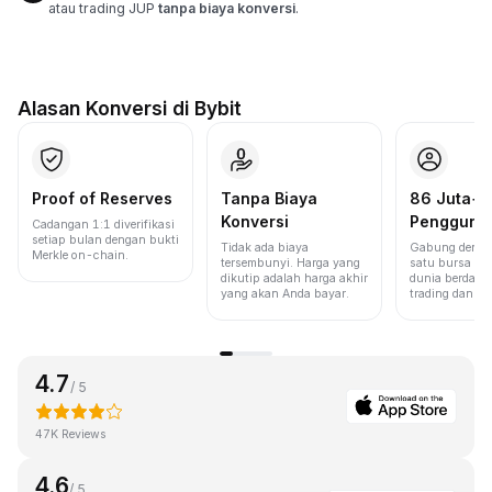
atau trading JUP
tanpa biaya konversi
.
Alasan Konversi di Bybit
Proof of Reserves
Tanpa Biaya
86 Juta+
Konversi
Pengguna
Cadangan 1:1 diverifikasi
setiap bulan dengan bukti
Tidak ada biaya
Gabung denga
Merkle on-chain.
tersembunyi. Harga yang
satu bursa ter
dikutip adalah harga akhir
dunia berdasa
yang akan Anda bayar.
trading dan lik
4.7
/ 5
47K Reviews
4.6
/ 5