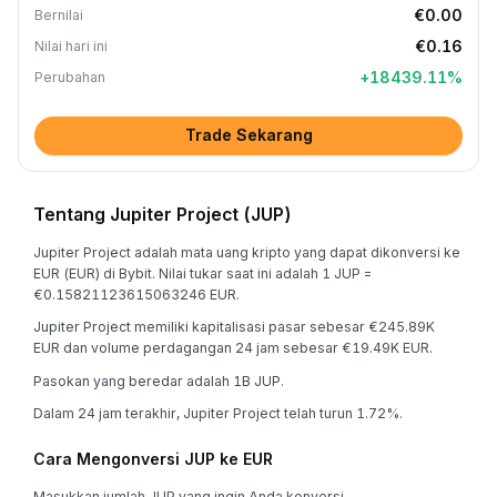
€0.00
Bernilai
€0.16
Nilai hari ini
+
18439.11
%
Perubahan
Trade Sekarang
Tentang Jupiter Project (JUP)
Jupiter Project adalah mata uang kripto yang dapat dikonversi ke
EUR (EUR) di Bybit. Nilai tukar saat ini adalah 1 JUP =
€0.15821123615063246 EUR.
Jupiter Project memiliki kapitalisasi pasar sebesar €245.89K
EUR dan volume perdagangan 24 jam sebesar €19.49K EUR.
Pasokan yang beredar adalah 1B JUP.
Dalam 24 jam terakhir, Jupiter Project telah turun 1.72%.
Cara Mengonversi JUP ke EUR
Masukkan jumlah JUP yang ingin Anda konversi