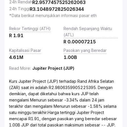
24h Rendah
R
2.9577457525262063
24h Tinggi
R
3.1048972825026344
*Data berikut menunjukkan informasi pasar eth
Rekor Tertinggi (ATH)
Rendah Sepanjang Waktu
(ATL)
R
1.91
R
0.00007215
Kapitalisasi Pasar
Pasokan yang Beredar
4.61M
1.00B
Read More
:
Jupiter Project (JUP)
Kurs Jupiter Project (JUP) terhadap Rand Afrika Selatan
(ZAR) saat ini adalah R2.9806359905225395. Dengan
demikian, dapat diketahui bahwa kurs JUP telah
mengalami Menurun sebesar -3.34% dalam 24 jam
terakhir dan mengalami Menurun sebesar -1.58% selama
satu minggu terakhir.Harga tertinggi Jupiter Project
mencapai R1.91, dengan pasokan yang beredar sebesar
1.00B JUP dari total pasokan maksimum sebesar -- JUP.