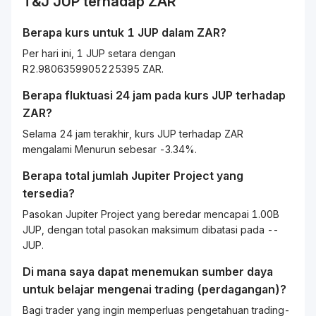
T&J
JUP
terhadap
ZAR
Berapa kurs untuk 1
JUP
dalam
ZAR
?
Per hari ini, 1 JUP setara dengan
R2.9806359905225395 ZAR.
Berapa fluktuasi 24 jam pada kurs
JUP
terhadap
ZAR
?
Selama 24 jam terakhir, kurs JUP terhadap ZAR
mengalami Menurun sebesar -3.34%.
Berapa total jumlah Jupiter Project yang
tersedia?
Pasokan Jupiter Project yang beredar mencapai 1.00B
JUP, dengan total pasokan maksimum dibatasi pada --
JUP.
Di mana saya dapat menemukan sumber daya
untuk belajar mengenai
trading
(perdagangan)?
Bagi
trader
yang ingin memperluas pengetahuan
trading
-