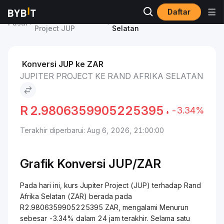
Daftar
Harga Jupiter
Jupiter Project to Rand Afrika
Pasar
Project JUP
Selatan
Konversi JUP ke ZAR
JUPITER PROJECT KE RAND AFRIKA SELATAN
R
2.9806359905225395
-3.34%
Terakhir diperbarui: Aug 6, 2026, 21:00:00
Grafik Konversi
JUP/
ZAR
Pada hari ini, kurs Jupiter Project (JUP) terhadap Rand
Afrika Selatan (ZAR) berada pada
R2.9806359905225395 ZAR, mengalami Menurun
sebesar -3.34% dalam 24 jam terakhir. Selama satu