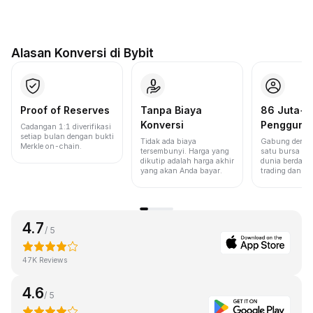
Alasan Konversi di Bybit
Proof of Reserves
Tanpa Biaya
86 Juta+
Konversi
Pengguna
Cadangan 1:1 diverifikasi
setiap bulan dengan bukti
Tidak ada biaya
Gabung denga
Merkle on-chain.
tersembunyi. Harga yang
satu bursa ter
dikutip adalah harga akhir
dunia berdasa
yang akan Anda bayar.
trading dan lik
4.7
/ 5
47K Reviews
4.6
/ 5