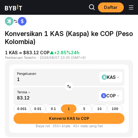
Daftar
Beranda
KAS to COP
Konversikan 1 KAS (Kaspa) ke COP (Peso
Kolombia)
1 KAS ≈ $83.12 COP
▲
+2.85%
24h
Pembaruan Terakhir
：
2026/08/07 23:35
(
GMT+0
)
Pengeluaran
KAS
Terima ~
COP
0.001
0.01
0.1
1
5
10
100
Konversi KAS to COP
Biaya nol · 350+ kripto · 40+ mata uang fiat