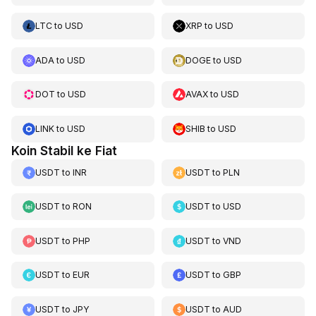
LTC
to
USD
XRP
to
USD
ADA
to
USD
DOGE
to
USD
DOT
to
USD
AVAX
to
USD
LINK
to
USD
SHIB
to
USD
Koin Stabil ke Fiat
USDT
to
INR
USDT
to
PLN
USDT
to
RON
USDT
to
USD
USDT
to
PHP
USDT
to
VND
USDT
to
EUR
USDT
to
GBP
USDT
to
JPY
USDT
to
AUD