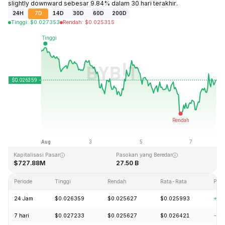
slightly downward sebesar 9.84% dalam 30 hari terakhir.
24H
7D
14D
30D
60D
200D
Tinggi
:
$
0.027353
Rendah
:
$
0.025315
Terakhir Diperbarui: 2026-08-07, 23:35 GMT+0
Rekor Tertinggi (ATH)
Rendah Sepanjang Waktu (ATL)
$0.207411
$0.000171
Kapitalisasi Pasar
Pasokan yang Beredar
$727.88M
27.50 B
Periode
Tinggi
Rendah
Rata-Rata
Per
24 Jam
$0.026359
$0.025627
$0.025993
+2.
7 hari
$0.027233
$0.025627
$0.026421
-3.