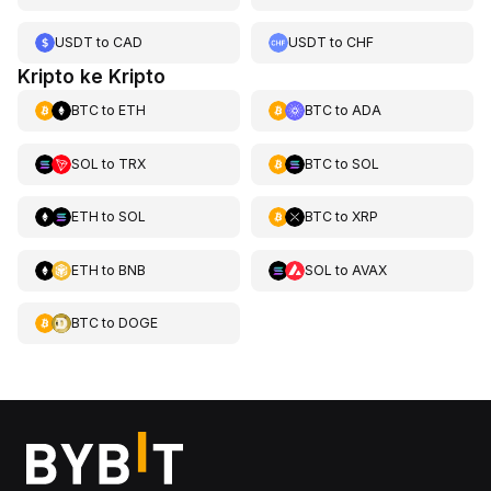
USDT
to
CAD
USDT
to
CHF
Kripto ke Kripto
BTC
to
ETH
BTC
to
ADA
SOL
to
TRX
BTC
to
SOL
ETH
to
SOL
BTC
to
XRP
ETH
to
BNB
SOL
to
AVAX
BTC
to
DOGE