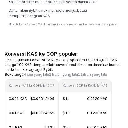
Kalkulator akan menampilkan nilai setara dalam COP
Daftar akun Bybit untuk membeli, menjual, atau
memperdagangkan KAS
Nilai tukar KAS ke COP diperbarui secara real-time berdasarkan data pasar.
Konversi KAS ke COP populer
Jelajahi jumlah konversi KAS ke COP populer mulai dari 0,001 KAS
hingga 100 KAS dengan nilai konversi real-time berdasarkan kuotasi
market maker agregat Bybit.
Sekarang
24 jam yang lalu
1 bulan yang lalu
1 tahun yang lalu
Konversi KAS ke COP
Nilai COP
Konversi COP ke KAS
Nilai KAS
0.001 KAS
$0.08312495
$1
0.0120 KAS
0.01 KAS
$0.83124952
$10
0.1203 KAS
0.1 KAS
$8.31
$50
0.6015 KAS