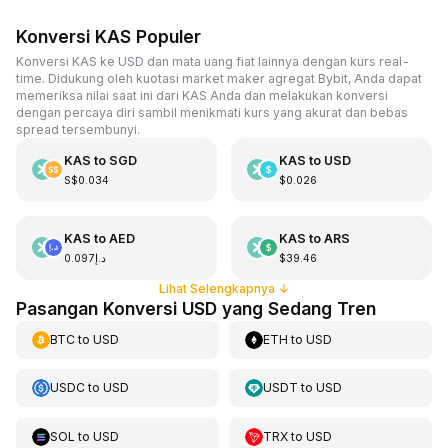
Konversi KAS Populer
Konversi KAS ke USD dan mata uang fiat lainnya dengan kurs real-
time. Didukung oleh kuotasi market maker agregat Bybit, Anda dapat
memeriksa nilai saat ini dari KAS Anda dan melakukan konversi
dengan percaya diri sambil menikmati kurs yang akurat dan bebas
spread tersembunyi.
KAS
to
SGD
KAS
to
USD
S$0.034
$0.026
KAS
to
AED
KAS
to
ARS
د.إ0.097
$39.46
Lihat Selengkapnya
↓
Pasangan Konversi USD yang Sedang Tren
BTC
to
USD
ETH
to
USD
USDC
to
USD
USDT
to
USD
SOL
to
USD
TRX
to
USD