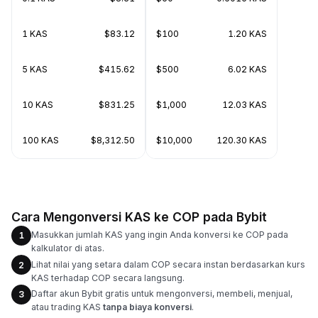
1 KAS
$83.12
$100
1.20 KAS
5 KAS
$415.62
$500
6.02 KAS
10 KAS
$831.25
$1,000
12.03 KAS
100 KAS
$8,312.50
$10,000
120.30 KAS
Cara Mengonversi KAS ke COP pada Bybit
Masukkan jumlah KAS yang ingin Anda konversi ke COP pada
1
kalkulator di atas.
Lihat nilai yang setara dalam COP secara instan berdasarkan kurs
2
KAS terhadap COP secara langsung.
Daftar akun Bybit gratis untuk mengonversi, membeli, menjual,
3
atau trading KAS
tanpa biaya konversi
.