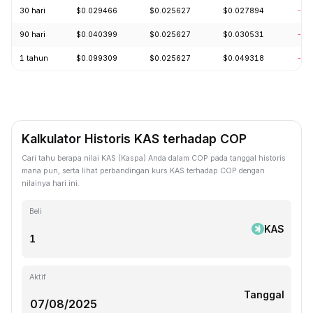
30 hari
$0.029466
$0.025627
$0.027894
-9.
90 hari
$0.040399
$0.025627
$0.030531
-18
1 tahun
$0.099309
$0.025627
$0.049318
-70
Kalkulator Historis KAS terhadap COP
Cari tahu berapa nilai KAS (Kaspa) Anda dalam COP pada tanggal historis
mana pun, serta lihat perbandingan kurs KAS terhadap COP dengan
nilainya hari ini.
Beli
KAS
Aktif
Tanggal