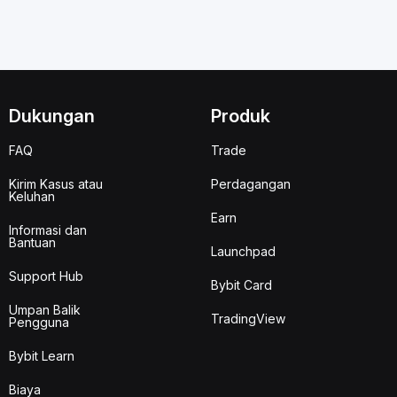
Dukungan
Produk
FAQ
Trade
Kirim Kasus atau
Perdagangan
Keluhan
Earn
Informasi dan
Bantuan
Launchpad
Support Hub
Bybit Card
Umpan Balik
TradingView
Pengguna
Bybit Learn
Biaya