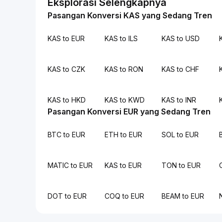
Eksplorasi Selengkapnya
Pasangan Konversi KAS yang Sedang Tren
KAS to EUR
KAS to ILS
KAS to USD
KAS to CZK
KAS to RON
KAS to CHF
KAS to HKD
KAS to KWD
KAS to INR
Pasangan Konversi EUR yang Sedang Tren
BTC to EUR
ETH to EUR
SOL to EUR
MATIC to EUR
KAS to EUR
TON to EUR
DOT to EUR
COQ to EUR
BEAM to EUR