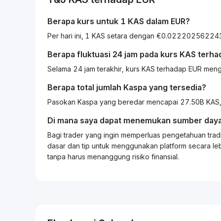
Berapa kurs untuk 1
KAS
dalam
EUR
?
Per hari ini, 1 KAS setara dengan €0.0222025622
Berapa fluktuasi 24 jam pada kurs
KAS
terha
Selama 24 jam terakhir, kurs KAS terhadap EUR men
Berapa total jumlah Kaspa yang tersedia?
Pasokan Kaspa yang beredar mencapai 27.50B KAS, 
Di mana saya dapat menemukan sumber daya
Bagi
trader
yang ingin memperluas pengetahuan
trad
dasar dan tip untuk menggunakan platform secara leb
tanpa harus menanggung risiko finansial.