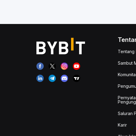
Tenta
Tentang 
Sambut M
Komunita
Pengum
Pernyata
Pengung
Saluran 
Karir