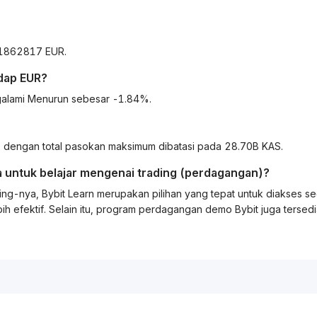
41862817 EUR.
dap
EUR
?
galami Menurun sebesar -1.84%.
dengan total pasokan maksimum dibatasi pada 28.70B KAS.
 untuk belajar mengenai
trading
(perdagangan)?
ing
-nya, Bybit
Learn
merupakan pilihan yang tepat untuk diakses s
ih efektif. Selain itu, program perdagangan demo Bybit juga tersed