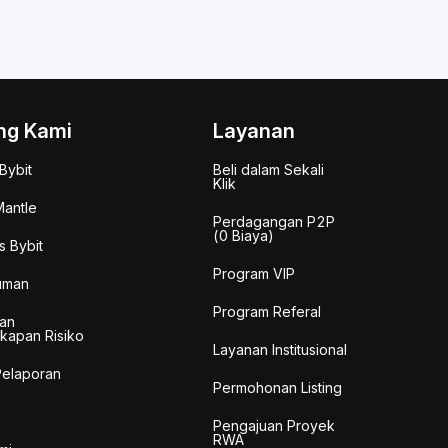
ng Kami
Layanan
Bybit
Beli dalam Sekali
Klik
antle
Perdagangan P2P
(0 Biaya)
s Bybit
Program VIP
uman
Program Referal
an
kapan Risiko
Layanan Institusional
Pelaporan
Permohonan Listing
Pengajuan Proyek
RWA