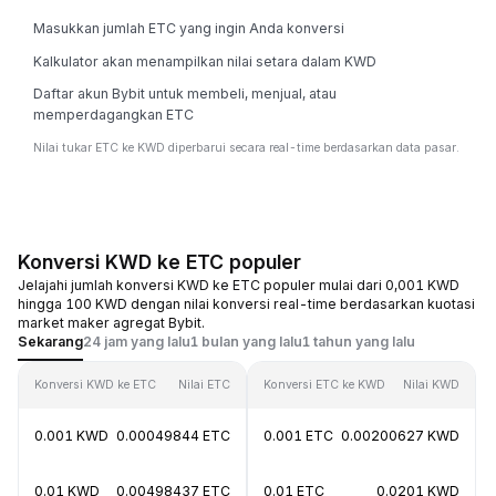
Masukkan jumlah ETC yang ingin Anda konversi
Kalkulator akan menampilkan nilai setara dalam KWD
Daftar akun Bybit untuk membeli, menjual, atau
memperdagangkan ETC
Nilai tukar ETC ke KWD diperbarui secara real-time berdasarkan data pasar.
Konversi KWD ke ETC populer
Jelajahi jumlah konversi KWD ke ETC populer mulai dari 0,001 KWD
hingga 100 KWD dengan nilai konversi real-time berdasarkan kuotasi
market maker agregat Bybit.
Sekarang
24 jam yang lalu
1 bulan yang lalu
1 tahun yang lalu
Konversi KWD ke ETC
Nilai ETC
Konversi ETC ke KWD
Nilai KWD
0.001 KWD
0.00049844 ETC
0.001 ETC
0.00200627 KWD
0.01 KWD
0.00498437 ETC
0.01 ETC
0.0201 KWD