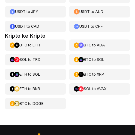
USDT
to
JPY
USDT
to
AUD
USDT
to
CAD
USDT
to
CHF
Kripto ke Kripto
BTC
to
ETH
BTC
to
ADA
SOL
to
TRX
BTC
to
SOL
ETH
to
SOL
BTC
to
XRP
ETH
to
BNB
SOL
to
AVAX
BTC
to
DOGE