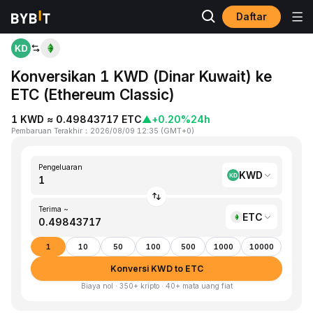
Daftar
Beranda
KWD to ETC
Konversikan 1 KWD (Dinar Kuwait) ke
ETC (Ethereum Classic)
1 KWD ≈ 0.49843717 ETC
▲
+0.20%
24h
Pembaruan Terakhir
：
2026/08/09 12:35
(
GMT+0
)
Pengeluaran
KWD
Terima ~
ETC
1
10
50
100
500
1000
10000
Konversi KWD to ETC
Biaya nol · 350+ kripto · 40+ mata uang fiat