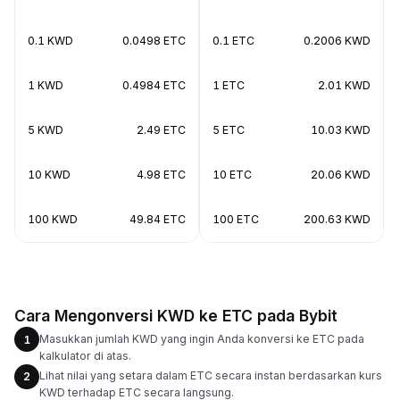
0.1 KWD
0.0498 ETC
0.1 ETC
0.2006 KWD
1 KWD
0.4984 ETC
1 ETC
2.01 KWD
5 KWD
2.49 ETC
5 ETC
10.03 KWD
10 KWD
4.98 ETC
10 ETC
20.06 KWD
100 KWD
49.84 ETC
100 ETC
200.63 KWD
Cara Mengonversi KWD ke ETC pada Bybit
Masukkan jumlah KWD yang ingin Anda konversi ke ETC pada
1
kalkulator di atas.
Lihat nilai yang setara dalam ETC secara instan berdasarkan kurs
2
KWD terhadap ETC secara langsung.