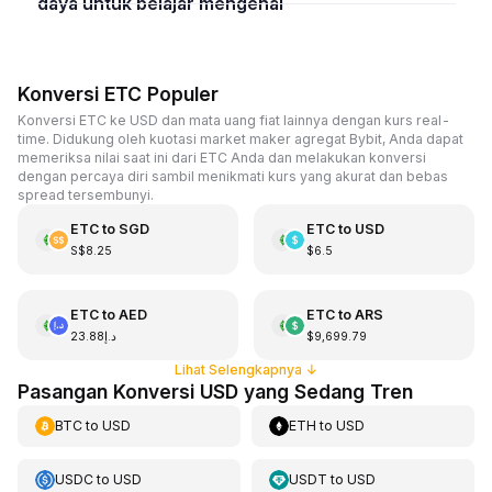
daya untuk belajar mengenai
Konversi ETC Populer
Konversi ETC ke USD dan mata uang fiat lainnya dengan kurs real-
time. Didukung oleh kuotasi market maker agregat Bybit, Anda dapat
memeriksa nilai saat ini dari ETC Anda dan melakukan konversi
dengan percaya diri sambil menikmati kurs yang akurat dan bebas
spread tersembunyi.
ETC
to
SGD
ETC
to
USD
S$8.25
$6.5
ETC
to
AED
ETC
to
ARS
د.إ23.88
$9,699.79
Lihat Selengkapnya
↓
Pasangan Konversi USD yang Sedang Tren
BTC
to
USD
ETH
to
USD
USDC
to
USD
USDT
to
USD