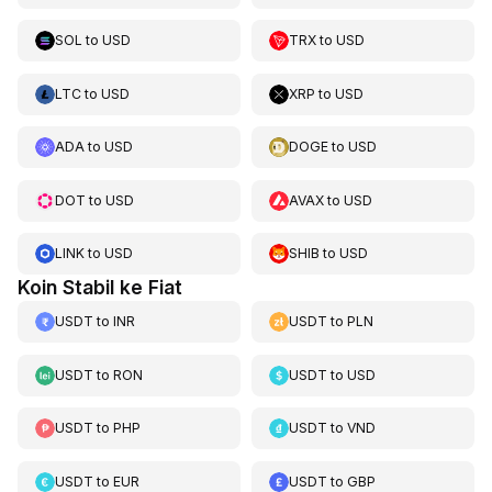
SOL
to
USD
TRX
to
USD
LTC
to
USD
XRP
to
USD
ADA
to
USD
DOGE
to
USD
DOT
to
USD
AVAX
to
USD
LINK
to
USD
SHIB
to
USD
Koin Stabil ke Fiat
USDT
to
INR
USDT
to
PLN
USDT
to
RON
USDT
to
USD
USDT
to
PHP
USDT
to
VND
USDT
to
EUR
USDT
to
GBP