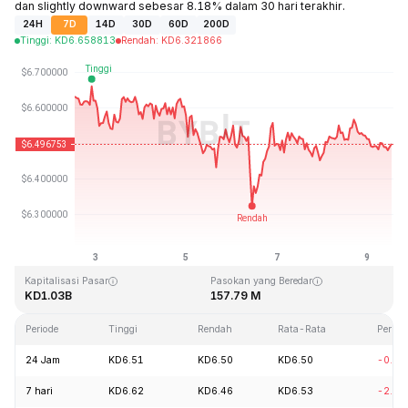
dan slightly downward sebesar 8.18% dalam 30 hari terakhir.
24H
7D
14D
30D
60D
200D
Tinggi
:
KD
6.658813
Rendah
:
KD
6.321866
Terakhir Diperbarui: 2026-08-09, 12:35 GMT+0
Rekor Tertinggi (ATH)
Rendah Sepanjang Waktu (ATL)
KD167.09
KD0.615038
Kapitalisasi Pasar
Pasokan yang Beredar
KD1.03B
157.79 M
Periode
Tinggi
Rendah
Rata-Rata
Perub
24 Jam
KD6.51
KD6.50
KD6.50
-0.12
7 hari
KD6.62
KD6.46
KD6.53
-2.06