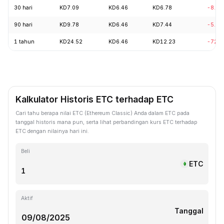
30 hari
KD7.09
KD6.46
KD6.78
-8.18
90 hari
KD9.78
KD6.46
KD7.44
-5.73
1 tahun
KD24.52
KD6.46
KD12.23
-72.2
Kalkulator Historis ETC terhadap ETC
Cari tahu berapa nilai ETC (Ethereum Classic) Anda dalam ETC pada
tanggal historis mana pun, serta lihat perbandingan kurs ETC terhadap
ETC dengan nilainya hari ini.
Beli
ETC
Aktif
Tanggal