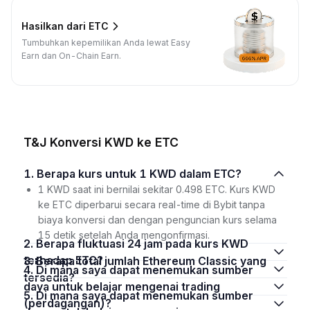
Hasilkan dari ETC
Tumbuhkan kepemilikan Anda lewat Easy
Earn dan On-Chain Earn.
T&J Konversi KWD ke ETC
1. Berapa kurs untuk 1 KWD dalam ETC?
1 KWD saat ini bernilai sekitar 0.498 ETC. Kurs KWD
ke ETC diperbarui secara real-time di Bybit tanpa
biaya konversi dan dengan penguncian kurs selama
15 detik setelah Anda mengonfirmasi.
2. Berapa fluktuasi 24 jam pada kurs KWD
terhadap ETC?
3. Berapa total jumlah Ethereum Classic yang
4. Di mana saya dapat menemukan sumber
tersedia?
daya untuk belajar mengenai trading
5. Di mana saya dapat menemukan sumber
(perdagangan)?