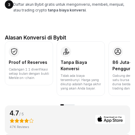
Daftar akun Bybit gratis untuk mengonversi, membeli, menjual,
3
atau trading crypto
tanpa biaya konversi
.
Alasan Konversi di Bybit
Proof of Reserves
Tanpa Biaya
86 Juta+
Konversi
Pengguna
Cadangan 1:1 diverifikasi
setiap bulan dengan bukti
Tidak ada biaya
Gabung denga
Merkle on-chain.
tersembunyi. Harga yang
satu bursa ter
dikutip adalah harga akhir
dunia berdasa
yang akan Anda bayar.
trading dan lik
4.7
/ 5
47K Reviews