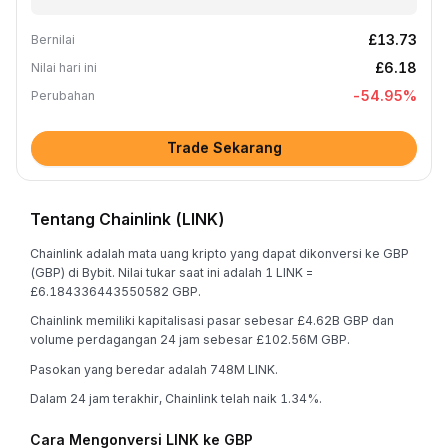
£13.73
Bernilai
£6.18
Nilai hari ini
-54.95
%
Perubahan
Trade Sekarang
Tentang Chainlink (LINK)
Chainlink adalah mata uang kripto yang dapat dikonversi ke GBP
(GBP) di Bybit. Nilai tukar saat ini adalah 1 LINK =
£6.184336443550582 GBP.
Chainlink memiliki kapitalisasi pasar sebesar £4.62B GBP dan
volume perdagangan 24 jam sebesar £102.56M GBP.
Pasokan yang beredar adalah 748M LINK.
Dalam 24 jam terakhir, Chainlink telah naik 1.34%.
Cara Mengonversi LINK ke GBP