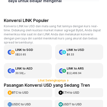
daya untuk belajar mengenai
Konversi LINK Populer
Konversi LINK ke USD dan mata uang fiat lainnya dengan kurs real-
time. Didukung oleh kuotasi market maker agregat Bybit, Anda dapat
memeriksa nilai saat ini dari LINK Anda dan melakukan konversi
dengan percaya diri sambil menikmati kurs yang akurat dan bebas
spread tersembunyi.
LINK
to
SGD
LINK
to
USD
S$10.65
$8.33
LINK
to
AED
LINK
to
ARS
د.إ30.59
$12,486.94
Lihat Selengkapnya
↓
Pasangan Konversi USD yang Sedang Tren
BTC
to
USD
ETH
to
USD
USDC
to
USD
USDT
to
USD