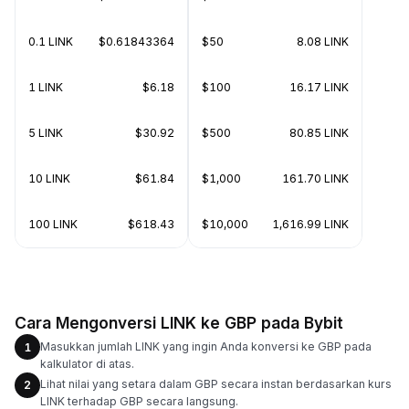
0.1 LINK
$0.61843364
$50
8.08 LINK
1 LINK
$6.18
$100
16.17 LINK
5 LINK
$30.92
$500
80.85 LINK
10 LINK
$61.84
$1,000
161.70 LINK
100 LINK
$618.43
$10,000
1,616.99 LINK
Cara Mengonversi LINK ke GBP pada Bybit
Masukkan jumlah LINK yang ingin Anda konversi ke GBP pada
1
kalkulator di atas.
Lihat nilai yang setara dalam GBP secara instan berdasarkan kurs
2
LINK terhadap GBP secara langsung.