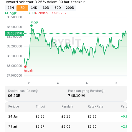
upward sebesar 8.25% dalam 30 hari terakhir.
24H
7D
14D
30D
60D
200D
Tinggi
:
£
8.388499
Rendah
:
£
7.989287
Terakhir Diperbarui: 2026-08-08, 16:57 GMT+0
Rekor Tertinggi (ATH)
Rendah Sepanjang Waktu (ATL)
£52.70
£0.148183
Kapitalisasi Pasar
Pasokan yang Beredar
£6.23B
748.10 M
Periode
Tinggi
Rendah
Rata-Rata
Peruba
24 Jam
£8.33
£8.18
£8.26
+0.95
7 hari
£8.37
£8.06
£8.20
+2.92