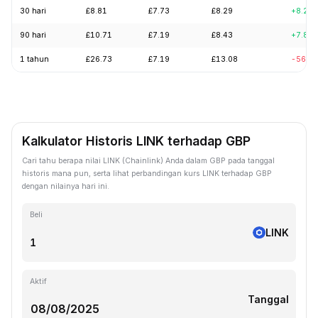
30 hari
£8.81
£7.73
£8.29
+8.25
90 hari
£10.71
£7.19
£8.43
+7.89
1 tahun
£26.73
£7.19
£13.08
-56.6
Kalkulator Historis LINK terhadap GBP
Cari tahu berapa nilai LINK (Chainlink) Anda dalam GBP pada tanggal
historis mana pun, serta lihat perbandingan kurs LINK terhadap GBP
dengan nilainya hari ini.
Beli
LINK
Aktif
Tanggal