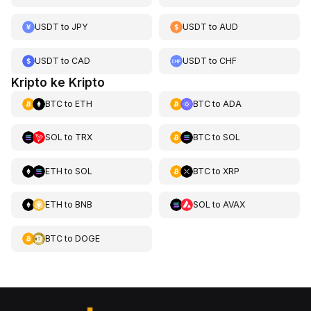
USDT
to
JPY
USDT
to
AUD
USDT
to
CAD
USDT
to
CHF
Kripto ke Kripto
BTC
to
ETH
BTC
to
ADA
SOL
to
TRX
BTC
to
SOL
ETH
to
SOL
BTC
to
XRP
ETH
to
BNB
SOL
to
AVAX
BTC
to
DOGE