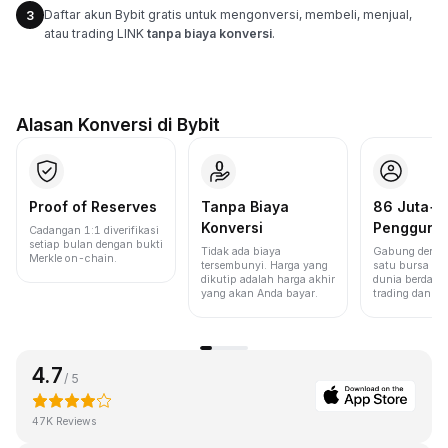
Daftar akun Bybit gratis untuk mengonversi, membeli, menjual,
3
atau trading LINK
tanpa biaya konversi
.
Alasan Konversi di Bybit
Proof of Reserves
Tanpa Biaya
86 Juta+
Konversi
Pengguna
Cadangan 1:1 diverifikasi
setiap bulan dengan bukti
Tidak ada biaya
Gabung denga
Merkle on-chain.
tersembunyi. Harga yang
satu bursa ter
dikutip adalah harga akhir
dunia berdasa
yang akan Anda bayar.
trading dan lik
4.7
/ 5
47K Reviews