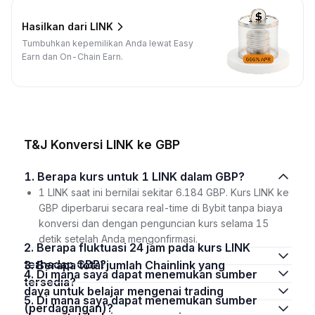
Hasilkan dari LINK
Tumbuhkan kepemilikan Anda lewat Easy
Earn dan On-Chain Earn.
T&J Konversi LINK ke GBP
1. Berapa kurs untuk 1 LINK dalam GBP?
1 LINK saat ini bernilai sekitar 6.184 GBP. Kurs LINK ke
GBP diperbarui secara real-time di Bybit tanpa biaya
konversi dan dengan penguncian kurs selama 15
detik setelah Anda mengonfirmasi.
2. Berapa fluktuasi 24 jam pada kurs LINK
terhadap GBP?
3. Berapa total jumlah Chainlink yang
4. Di mana saya dapat menemukan sumber
tersedia?
daya untuk belajar mengenai trading
5. Di mana saya dapat menemukan sumber
(perdagangan)?