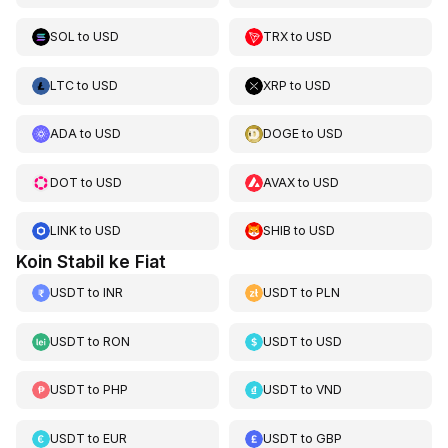
SOL
to
USD
TRX
to
USD
LTC
to
USD
XRP
to
USD
ADA
to
USD
DOGE
to
USD
DOT
to
USD
AVAX
to
USD
LINK
to
USD
SHIB
to
USD
Koin Stabil ke Fiat
USDT
to
INR
USDT
to
PLN
USDT
to
RON
USDT
to
USD
USDT
to
PHP
USDT
to
VND
USDT
to
EUR
USDT
to
GBP