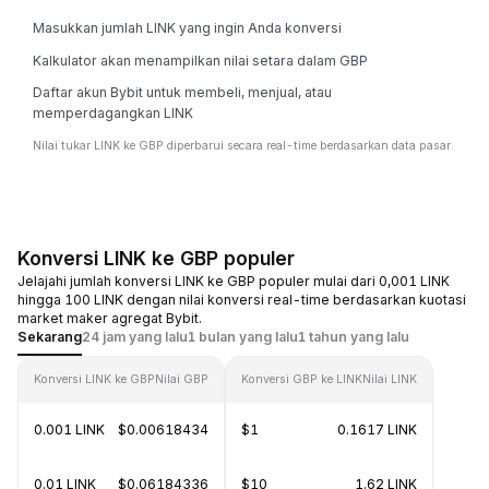
Masukkan jumlah LINK yang ingin Anda konversi
Kalkulator akan menampilkan nilai setara dalam GBP
Daftar akun Bybit untuk membeli, menjual, atau
memperdagangkan LINK
Nilai tukar LINK ke GBP diperbarui secara real-time berdasarkan data pasar.
Konversi LINK ke GBP populer
Jelajahi jumlah konversi LINK ke GBP populer mulai dari 0,001 LINK
hingga 100 LINK dengan nilai konversi real-time berdasarkan kuotasi
market maker agregat Bybit.
Sekarang
24 jam yang lalu
1 bulan yang lalu
1 tahun yang lalu
Konversi LINK ke GBP
Nilai GBP
Konversi GBP ke LINK
Nilai LINK
0.001 LINK
$0.00618434
$1
0.1617 LINK
0.01 LINK
$0.06184336
$10
1.62 LINK