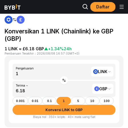
Daftar
Beranda
LINK to GBP
Konversikan 1 LINK (Chainlink) ke GBP
(GBP)
1 LINK ≈ £6.18 GBP
▲
+1.34%
24h
Pembaruan Terakhir
：
2026/08/08 16:57
(
GMT+0
)
Pengeluaran
LINK
Terima ~
GBP
0.001
0.01
0.1
1
5
10
100
Konversi LINK to GBP
Biaya nol · 350+ kripto · 40+ mata uang fiat