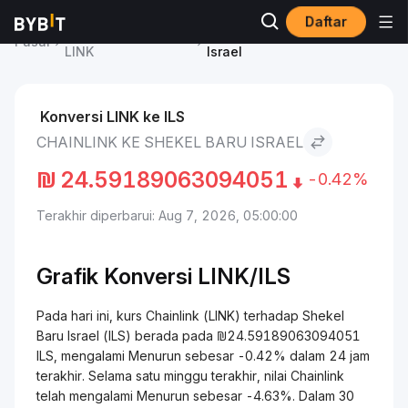
Daftar
Harga Chainlink
Chainlink to Shekel Baru
Pasar
LINK
Israel
Konversi LINK ke ILS
CHAINLINK KE SHEKEL BARU ISRAEL
₪
24.59189063094051
-0.42%
Terakhir diperbarui: Aug 7, 2026, 05:00:00
Grafik Konversi
LINK/
ILS
Pada hari ini, kurs Chainlink (LINK) terhadap Shekel
Baru Israel (ILS) berada pada ₪24.59189063094051
ILS, mengalami Menurun sebesar -0.42% dalam 24 jam
terakhir. Selama satu minggu terakhir, nilai Chainlink
telah mengalami Menurun sebesar -4.63%. Dalam 30