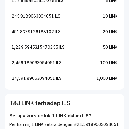
122.95945315470255 ILS
5 LINK
245.9189063094051 ILS
10 LINK
491.8378126188102 ILS
20 LINK
1,229.5945315470255 ILS
50 LINK
2,459.189063094051 ILS
100 LINK
24,591.89063094051 ILS
1,000 LINK
T&J
LINK
terhadap
ILS
Berapa kurs untuk 1
LINK
dalam
ILS
?
Per hari ini, 1 LINK setara dengan ₪24.59189063094051