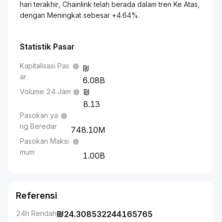
hari terakhir, Chainlink telah berada dalam tren Ke Atas,
dengan Meningkat sebesar +4.64%.
Statistik Pasar
Kapitalisasi Pas
ar
6.08B
Volume 24 Jam
8.13
Pasokan ya
ng Beredar
748.10M
Pasokan Maksi
mum
1.00B
Referensi
24h Rendah
₪
24.308532244165765