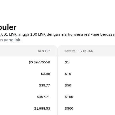
puler
 0,001 LINK hingga 100 LINK dengan nilai konversi real-time berdasa
n yang lalu
Nilai TRY
Konversi TRY ke LINK
$0.39770556
$1
$3.98
$10
$39.77
$50
$397.71
$100
$1,988.53
$500