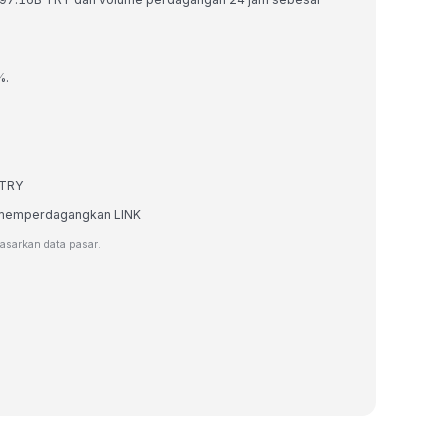
%.
 TRY
au memperdagangkan LINK
dasarkan data pasar.