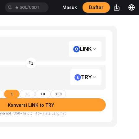
Daftar
Masuk
🔥
SOL/USDT
LINK
TRY
1
5
10
100
Konversi LINK to TRY
aya nol · 350+ kripto · 40+ mata uang fiat