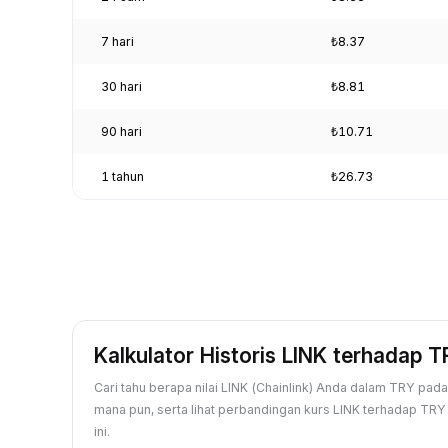
7 hari
₺8.37
30 hari
₺8.81
90 hari
₺10.71
1 tahun
₺26.73
Kalkulator Historis LINK terhadap 
Cari tahu berapa nilai LINK (Chainlink) Anda dalam TRY pada 
mana pun, serta lihat perbandingan kurs LINK terhadap TRY 
ini.