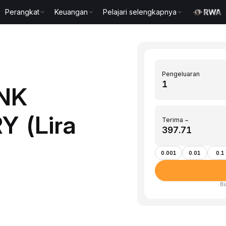
Perangkat
Keuangan
Pelajari selengkapnya
Pengeluaran
INK
Y (Lira
Terima ~
0.001
0.01
0.1
Bi