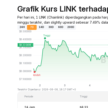
Grafik Kurs LINK terhad
Per hari ini, 1 LINK (Chainlink) diperdagangkan pada h
minggu terakhir, dan slightly upward sebesar 7.49% dalam
24H
7D
14D
30D
60D
200D
Terakhir Diperbarui: 2026-08-08, 18:17 GMT+0
Periode
Tinggi
24 Jam
₺8.33