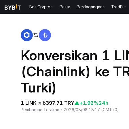
Beli Crypto
Pasar
Perdagangan
TradFi
Beranda
LINK to TRY
Konversikan 1 L
(Chainlink) ke TR
Turki)
1 LINK ≈ ₺397.71 TRY
▲
+1.92%
24h
Pembaruan Terakhir
：
2026/08/08 18:17
(
GMT+0
)