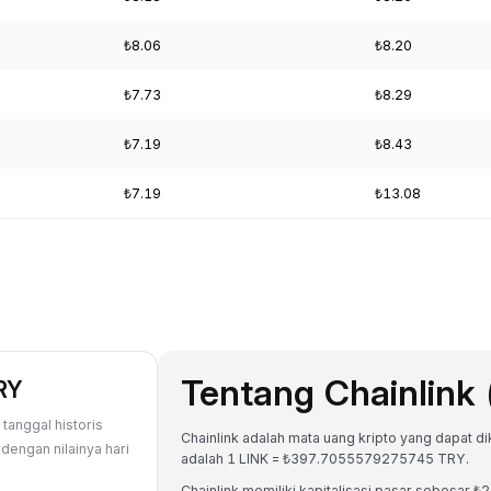
₺8.06
₺8.20
₺7.73
₺8.29
₺7.19
₺8.43
₺7.19
₺13.08
Tentang Chainlink 
TRY
tanggal historis
Chainlink adalah mata uang kripto yang dapat diko
dengan nilainya hari
adalah 1 LINK = ₺397.7055579275745 TRY.
Chainlink memiliki kapitalisasi pasar sebesa