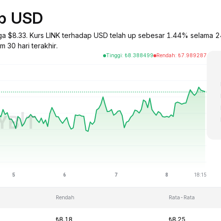
ap USD
arga $8.33. Kurs LINK terhadap USD telah up sebesar 1.44% selama 2
 30 hari terakhir.
Tinggi
:
₺
8.388499
Rendah
:
₺
7.989287
Rendah
Rata-Rata
₺8.18
₺8.25