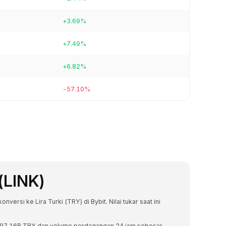
+3.69%
+7.49%
+6.82%
-57.10%
(LINK)
nversi ke Lira Turki (TRY) di Bybit. Nilai tukar saat ini
r ₺297.16B TRY dan volume perdagangan 24 jam sebesar