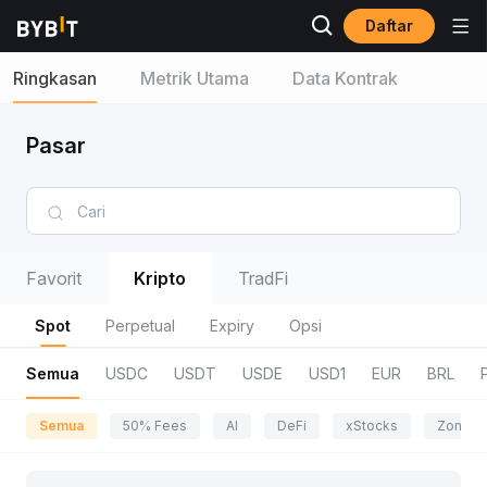
Daftar
Ringkasan
Metrik Utama
Data Kontrak
Pasar
Favorit
Kripto
TradFi
Spot
Perpetual
Expiry
Opsi
Semua
USDC
USDT
USDE
USD1
EUR
BRL
Semua
50% Fees
AI
DeFi
xStocks
Zona P