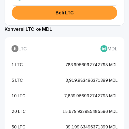
Beli LTC
Konversi LTC ke MDL
LTC
MDL
1 LTC
783.9966992742798 MDL
5 LTC
3,919.983496371399 MDL
10 LTC
7,839.966992742798 MDL
20 LTC
15,679.933985485596 MDL
50 LTC
39,199.83496371399 MDL