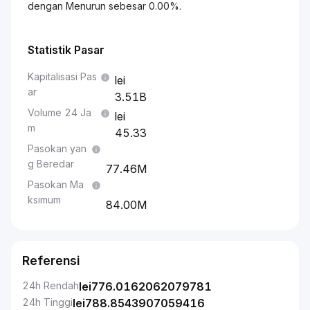
dengan Menurun sebesar 0.00%.
Statistik Pasar
Kapitalisasi Pas
ar
3.51B
Volume 24 Ja
m
45.33
Pasokan yan
g Beredar
77.46M
Pasokan Ma
ksimum
84.00M
Referensi
24h Rendah
lei
776.0162062079781
24h Tinggi
lei
788.8543907059416