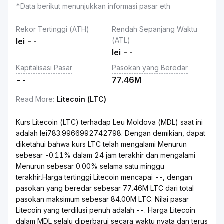
*Data berikut menunjukkan informasi pasar eth
Rekor Tertinggi (ATH)
Rendah Sepanjang Waktu
(ATL)
lei
--
lei
--
Kapitalisasi Pasar
Pasokan yang Beredar
--
77.46M
Read More
:
Litecoin (LTC)
Kurs Litecoin (LTC) terhadap Leu Moldova (MDL) saat ini
adalah lei783.9966992742798. Dengan demikian, dapat
diketahui bahwa kurs LTC telah mengalami Menurun
sebesar -0.11% dalam 24 jam terakhir dan mengalami
Menurun sebesar 0.00% selama satu minggu
terakhir.Harga tertinggi Litecoin mencapai --, dengan
pasokan yang beredar sebesar 77.46M LTC dari total
pasokan maksimum sebesar 84.00M LTC. Nilai pasar
Litecoin yang terdilusi penuh adalah --. Harga Litecoin
dalam MDL selalu diperbarui secara waktu nyata dan terus