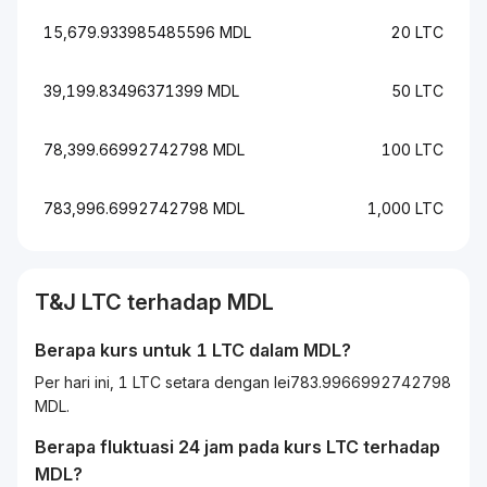
15,679.933985485596 MDL
20 LTC
39,199.83496371399 MDL
50 LTC
78,399.66992742798 MDL
100 LTC
783,996.6992742798 MDL
1,000 LTC
T&J
LTC
terhadap
MDL
Berapa kurs untuk 1
LTC
dalam
MDL
?
Per hari ini, 1 LTC setara dengan lei783.9966992742798
MDL.
Berapa fluktuasi 24 jam pada kurs
LTC
terhadap
MDL
?