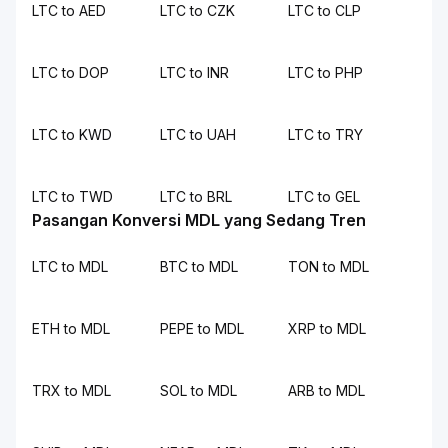
LTC to AED
LTC to CZK
LTC to CLP
LTC to DOP
LTC to INR
LTC to PHP
LTC to KWD
LTC to UAH
LTC to TRY
LTC to TWD
LTC to BRL
LTC to GEL
Pasangan Konversi MDL yang Sedang Tren
LTC to MDL
BTC to MDL
TON to MDL
ETH to MDL
PEPE to MDL
XRP to MDL
TRX to MDL
SOL to MDL
ARB to MDL