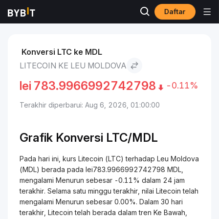
Daftar
Pasar
Harga Litecoin LTC
Litecoin to Leu Moldova
Konversi LTC ke MDL
LITECOIN KE LEU MOLDOVA
lei
783.9966992742798
-0.11%
Terakhir diperbarui: Aug 6, 2026, 01:00:00
Grafik Konversi
LTC/
MDL
Pada hari ini, kurs Litecoin (LTC) terhadap Leu Moldova
(MDL) berada pada lei783.9966992742798 MDL,
mengalami Menurun sebesar -0.11% dalam 24 jam
terakhir. Selama satu minggu terakhir, nilai Litecoin telah
mengalami Menurun sebesar 0.00%. Dalam 30 hari
terakhir, Litecoin telah berada dalam tren Ke Bawah,