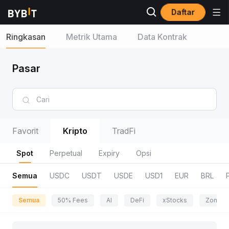
Daftar
Ringkasan
Metrik Utama
Data Kontrak
Pasar
Favorit
Kripto
TradFi
Spot
Perpetual
Expiry
Opsi
Semua
USDC
USDT
USDE
USD1
EUR
BRL
Semua
50% Fees
AI
DeFi
xStocks
Zona P