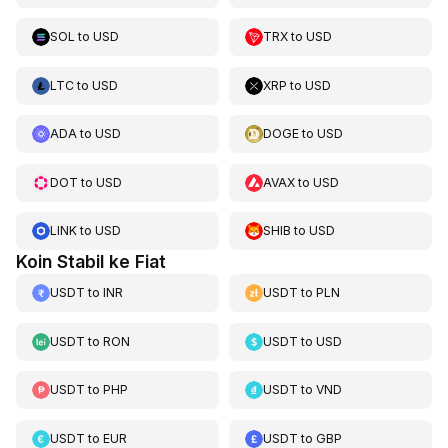
SOL
to
USD
TRX
to
USD
LTC
to
USD
XRP
to
USD
ADA
to
USD
DOGE
to
USD
DOT
to
USD
AVAX
to
USD
LINK
to
USD
SHIB
to
USD
Koin Stabil ke Fiat
USDT
to
INR
USDT
to
PLN
USDT
to
RON
USDT
to
USD
USDT
to
PHP
USDT
to
VND
USDT
to
EUR
USDT
to
GBP