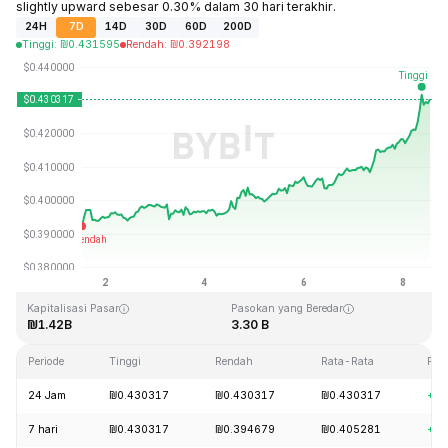
slightly upward sebesar 0.30% dalam 30 hari terakhir.
24H
7D
14D
30D
60D
200D
Tinggi
:
₪
0.431595
Rendah
:
₪
0.392198
Terakhir Diperbarui: 2026-08-08, 12:58 GMT+0
Rekor Tertinggi (ATH)
Rendah Sepanjang Waktu (ATL)
₪2.86
₪0.307978
Kapitalisasi Pasar
Pasokan yang Beredar
₪1.42B
3.30 B
Periode
Tinggi
Rendah
Rata-Rata
Per
24 Jam
₪0.430317
₪0.430317
₪0.430317
+3.
7 hari
₪0.430317
₪0.394679
₪0.405281
+9.