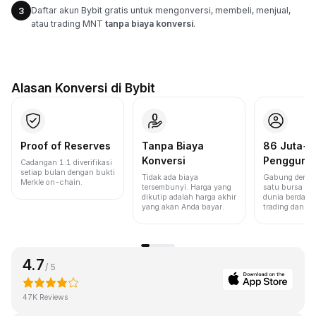
Daftar akun Bybit gratis untuk mengonversi, membeli, menjual,
3
atau trading MNT
tanpa biaya konversi
.
Alasan Konversi di Bybit
Proof of Reserves
Tanpa Biaya
86 Juta+
Konversi
Pengguna
Cadangan 1:1 diverifikasi
setiap bulan dengan bukti
Tidak ada biaya
Gabung denga
Merkle on-chain.
tersembunyi. Harga yang
satu bursa ter
dikutip adalah harga akhir
dunia berdasa
yang akan Anda bayar.
trading dan lik
4.7
/ 5
47K Reviews