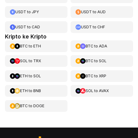
USDT
to
JPY
USDT
to
AUD
USDT
to
CAD
USDT
to
CHF
Kripto ke Kripto
BTC
to
ETH
BTC
to
ADA
SOL
to
TRX
BTC
to
SOL
ETH
to
SOL
BTC
to
XRP
ETH
to
BNB
SOL
to
AVAX
BTC
to
DOGE