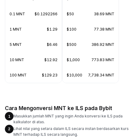
0.1 MNT
$0.1292266
$50
38.69 MNT
1 MNT
$1.29
$100
77.38 MNT
5 MNT
$6.46
$500
386.92 MNT
10 MNT
$12.92
$1,000
773.83 MNT
100 MNT
$129.23
$10,000
7,738.34 MNT
Cara Mengonversi MNT ke ILS pada Bybit
Masukkan jumlah MNT yang ingin Anda konversi ke ILS pada
1
kalkulator di atas.
Lihat nilai yang setara dalam ILS secara instan berdasarkan kurs
2
MNT terhadap ILS secara langsung.