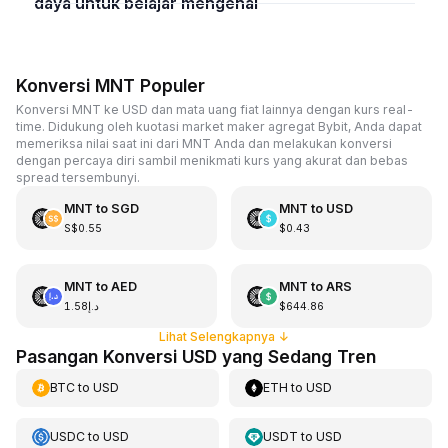
daya untuk belajar mengenai
Konversi MNT Populer
Konversi MNT ke USD dan mata uang fiat lainnya dengan kurs real-
time. Didukung oleh kuotasi market maker agregat Bybit, Anda dapat
memeriksa nilai saat ini dari MNT Anda dan melakukan konversi
dengan percaya diri sambil menikmati kurs yang akurat dan bebas
spread tersembunyi.
MNT
to
SGD
MNT
to
USD
S$0.55
$0.43
MNT
to
AED
MNT
to
ARS
د.إ1.58
$644.86
Lihat Selengkapnya
↓
Pasangan Konversi USD yang Sedang Tren
BTC
to
USD
ETH
to
USD
USDC
to
USD
USDT
to
USD