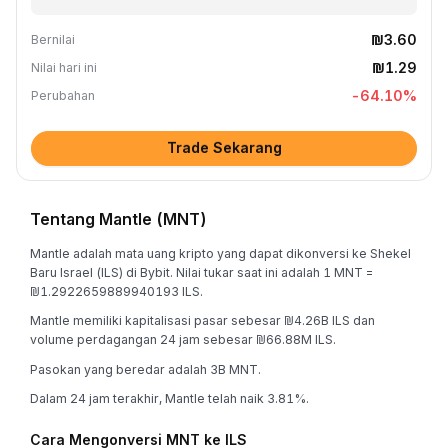
₪3.60
Bernilai
₪1.29
Nilai hari ini
-64.10
%
Perubahan
Trade Sekarang
Tentang Mantle (MNT)
Mantle adalah mata uang kripto yang dapat dikonversi ke Shekel
Baru Israel (ILS) di Bybit. Nilai tukar saat ini adalah 1 MNT =
₪1.2922659889940193 ILS.
Mantle memiliki kapitalisasi pasar sebesar ₪4.26B ILS dan
volume perdagangan 24 jam sebesar ₪66.88M ILS.
Pasokan yang beredar adalah 3B MNT.
Dalam 24 jam terakhir, Mantle telah naik 3.81%.
Cara Mengonversi MNT ke ILS