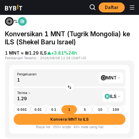
Daftar
Beranda
MNT to ILS
Konversikan 1 MNT (Tugrik Mongolia) ke
ILS (Shekel Baru Israel)
1 MNT ≈ ₪1.29 ILS
▲
+3.81%
24h
Pembaruan Terakhir
：
2026/08/08 12:58
(
GMT+0
)
Pengeluaran
MNT
Terima ~
ILS
0.001
0.01
0.1
1
5
10
100
Konversi MNT to ILS
Biaya nol · 350+ kripto · 40+ mata uang fiat