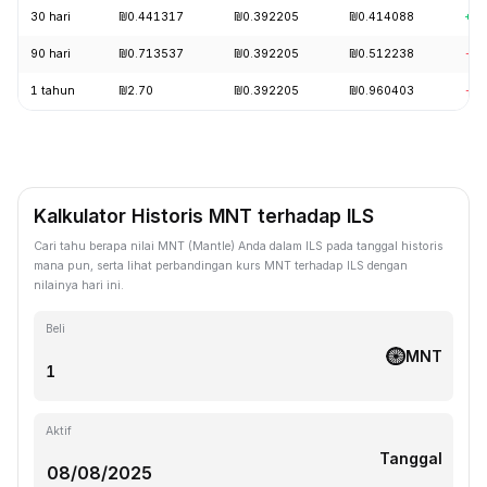
30 hari
₪0.441317
₪0.392205
₪0.414088
+0.
90 hari
₪0.713537
₪0.392205
₪0.512238
-20
1 tahun
₪2.70
₪0.392205
₪0.960403
-58
Kalkulator Historis MNT terhadap ILS
Cari tahu berapa nilai MNT (Mantle) Anda dalam ILS pada tanggal historis
mana pun, serta lihat perbandingan kurs MNT terhadap ILS dengan
nilainya hari ini.
Beli
MNT
Aktif
Tanggal