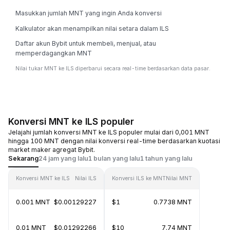
Masukkan jumlah MNT yang ingin Anda konversi
Kalkulator akan menampilkan nilai setara dalam ILS
Daftar akun Bybit untuk membeli, menjual, atau
memperdagangkan MNT
Nilai tukar MNT ke ILS diperbarui secara real-time berdasarkan data pasar.
Konversi MNT ke ILS populer
Jelajahi jumlah konversi MNT ke ILS populer mulai dari 0,001 MNT
hingga 100 MNT dengan nilai konversi real-time berdasarkan kuotasi
market maker agregat Bybit.
Sekarang
24 jam yang lalu
1 bulan yang lalu
1 tahun yang lalu
Konversi MNT ke ILS
Nilai ILS
Konversi ILS ke MNT
Nilai MNT
0.001 MNT
$0.00129227
$1
0.7738 MNT
0.01 MNT
$0.01292266
$10
7.74 MNT