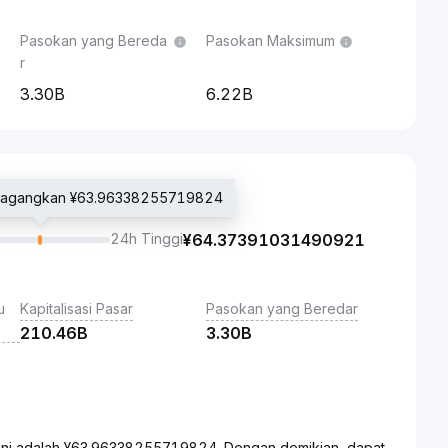
Pasokan yang Bereda
Pasokan Maksimum
r
3.30B
6.22B
erdagangkan ¥63.96338255719824
24h Tinggi
¥
64.37391031490921
u
Kapitalisasi Pasar
Pasokan yang Beredar
210.46B
3.30B
 ini adalah ¥63.96338255719824. Dengan demikian, dapat