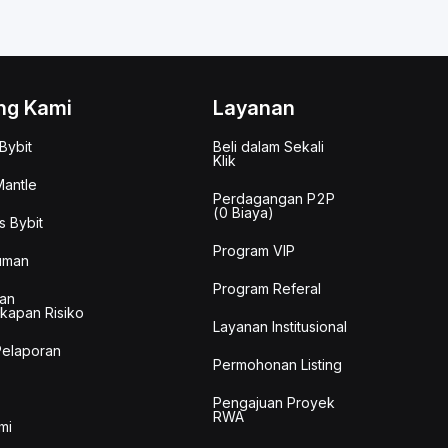
ng Kami
Layanan
Bybit
Beli dalam Sekali
Klik
antle
Perdagangan P2P
(0 Biaya)
s Bybit
Program VIP
uman
Program Referal
an
kapan Risiko
Layanan Institusional
Pelaporan
Permohonan Listing
Pengajuan Proyek
RWA
mi