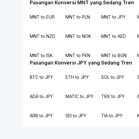
Pasangan Konversi MNT yang Sedang Tren
MNT to EUR
MNT to PLN
MNT to JPY
MNT to NZD
MNT to NOK
MNT to AED
MNT to ISK
MNT to PEN
MNT to BGN
Pasangan Konversi JPY yang Sedang Tren
BTC to JPY
ETH to JPY
SOL to JPY
ADA to JPY
MATIC to JPY
TRX to JPY
ARB to JPY
SEI to JPY
TIA to JPY