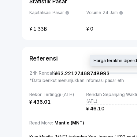
Statistik Pasar
Kapitalisasi Pasar
Volume 24 Jam
1.33B
0
Referensi
Harga terakhir dip
24h Rendah
¥
63.22127468748993
*Data berikut menunjukkan informasi pasar eth
Rekor Tertinggi (ATH)
Rendah Sepanjang Wakt
(ATL)
¥
436.01
¥
46.10
Read More
:
Mantle (MNT)
Kurs Mantle (MNT) terhadap Yen Jepang (JPY) saat