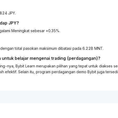
9824 JPY.
adap
JPY
?
galami Meningkat sebesar +0.35%.
dengan total pasokan maksimum dibatasi pada 6.22B MNT.
 untuk belajar mengenai
trading
(perdagangan)?
ing
-nya, Bybit
Learn
merupakan pilihan yang tepat untuk diakses s
ih efektif. Selain itu, program perdagangan demo Bybit juga tersed