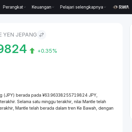
Perangkat
Keuangan
Pelajari selengkapnya
E YEN JEPANG
9824
+0.35%
pang (JPY) berada pada ¥63.96338255719824 JPY,
akhir. Selama satu minggu terakhir, nilai Mantle telah
rakhir, Mantle telah berada dalam tren Ke Bawah, dengan