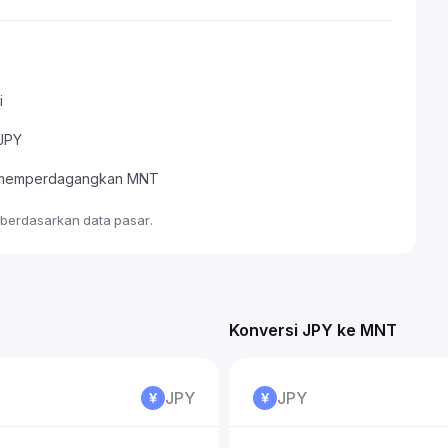
i
 JPY
tau memperdagangkan MNT
e berdasarkan data pasar.
Konversi JPY ke MNT
JPY
JPY