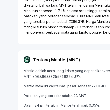
diketahui bahwa kurs MNT telah mengalami Meningka
Menurun sebesar -1.71% selama satu minggu terakhi
pasokan yang beredar sebesar 3.30B MNT dari total
yang terdilusi penuh adalah ¥396.37B. Harga Mantle 
mengikuti kurs Mantle terhadap JPY terbaru. Oleh ka
mengonversi berbagai mata uang kripto populer ke
Tentang Mantle (MNT)
Mantle adalah mata uang kripto yang dapat dikonversi 
MNT = ¥63.96338255719824 JPY.
Mantle memiliki kapitalisasi pasar sebesar ¥210.46
Pasokan yang beredar adalah 3B MNT.
Dalam 24 jam terakhir, Mantle telah naik 0.35%.