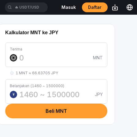
Daftar
Masuk
🔥
USDT/USD
Kalkulator MNT ke JPY
Terima
MNT
1 MNT ≈ 66.63705 JPY
Belanjakan (1460 ~ 1500000)
JPY
¥
Beli MNT