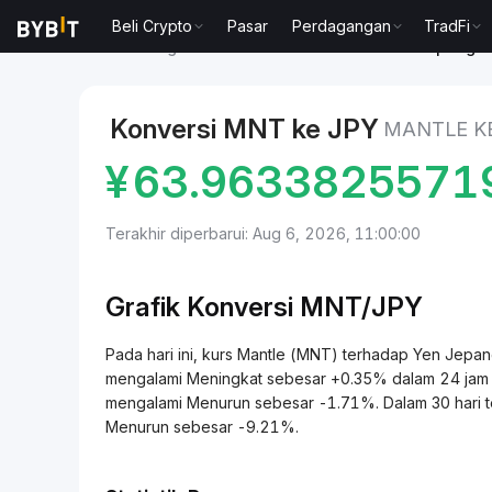
Beli Crypto
Pasar
Perdagangan
TradFi
Pasar
Harga Mantle MNT
Mantle to Yen Jepang
Konversi MNT ke JPY
MANTLE K
¥
63.9633825571
Terakhir diperbarui: Aug 6, 2026, 11:00:00
Grafik Konversi
MNT/
JPY
Pada hari ini, kurs Mantle (MNT) terhadap Yen Je
mengalami Meningkat sebesar +0.35% dalam 24 jam ter
mengalami Menurun sebesar -1.71%. Dalam 30 hari te
Menurun sebesar -9.21%.