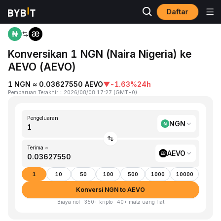
Daftar
Beranda
NGN to AEVO
Konversikan 1 NGN (Naira Nigeria) ke
AEVO (AEVO)
1 NGN ≈ 0.03627550 AEVO
▼
-1.63%
24h
Pembaruan Terakhir
：
2026/08/08 17:27
(
GMT+0
)
Pengeluaran
NGN
Terima ~
AEVO
1
10
50
100
500
1000
10000
Konversi NGN to AEVO
Biaya nol · 350+ kripto · 40+ mata uang fiat