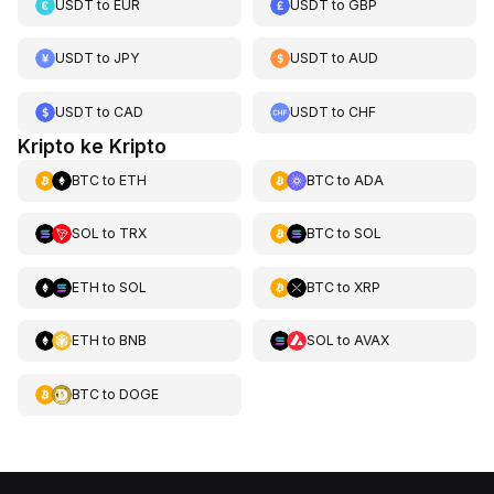
USDT
to
EUR
USDT
to
GBP
USDT
to
JPY
USDT
to
AUD
USDT
to
CAD
USDT
to
CHF
Kripto ke Kripto
BTC
to
ETH
BTC
to
ADA
SOL
to
TRX
BTC
to
SOL
ETH
to
SOL
BTC
to
XRP
ETH
to
BNB
SOL
to
AVAX
BTC
to
DOGE