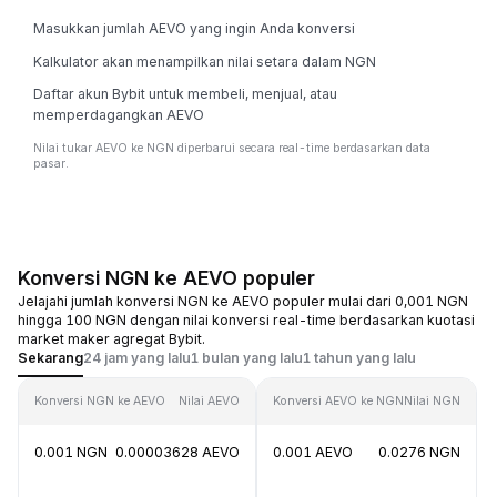
Masukkan jumlah AEVO yang ingin Anda konversi
Kalkulator akan menampilkan nilai setara dalam NGN
Daftar akun Bybit untuk membeli, menjual, atau
memperdagangkan AEVO
Nilai tukar AEVO ke NGN diperbarui secara real-time berdasarkan data
pasar.
Konversi NGN ke AEVO populer
Jelajahi jumlah konversi NGN ke AEVO populer mulai dari 0,001 NGN
hingga 100 NGN dengan nilai konversi real-time berdasarkan kuotasi
market maker agregat Bybit.
Sekarang
24 jam yang lalu
1 bulan yang lalu
1 tahun yang lalu
Konversi NGN ke AEVO
Nilai AEVO
Konversi AEVO ke NGN
Nilai NGN
0.001 NGN
0.00003628 AEVO
0.001 AEVO
0.0276 NGN