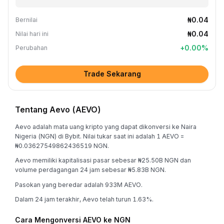
₦0.04
Bernilai
₦0.04
Nilai hari ini
+
0.00
%
Perubahan
Trade Sekarang
Tentang Aevo (AEVO)
Aevo adalah mata uang kripto yang dapat dikonversi ke Naira
Nigeria (NGN) di Bybit. Nilai tukar saat ini adalah 1 AEVO =
₦0.03627549862436519 NGN.
Aevo memiliki kapitalisasi pasar sebesar ₦25.50B NGN dan
volume perdagangan 24 jam sebesar ₦5.83B NGN.
Pasokan yang beredar adalah 933M AEVO.
Dalam 24 jam terakhir, Aevo telah turun 1.63%.
Cara Mengonversi AEVO ke NGN