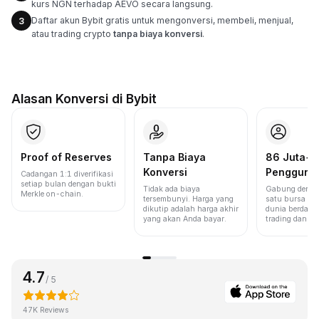
kurs NGN terhadap AEVO secara langsung.
Daftar akun Bybit gratis untuk mengonversi, membeli, menjual,
3
atau trading crypto
tanpa biaya konversi
.
Alasan Konversi di Bybit
Proof of Reserves
Tanpa Biaya
86 Juta+
Konversi
Pengguna
Cadangan 1:1 diverifikasi
setiap bulan dengan bukti
Tidak ada biaya
Gabung denga
Merkle on-chain.
tersembunyi. Harga yang
satu bursa ter
dikutip adalah harga akhir
dunia berdasa
yang akan Anda bayar.
trading dan lik
4.7
/ 5
47K Reviews