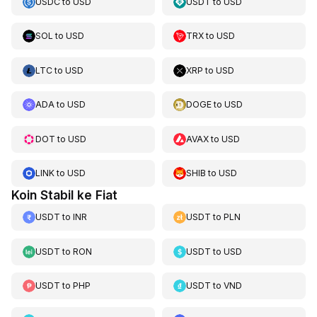
USDC
to
USD
USDT
to
USD
SOL
to
USD
TRX
to
USD
LTC
to
USD
XRP
to
USD
ADA
to
USD
DOGE
to
USD
DOT
to
USD
AVAX
to
USD
LINK
to
USD
SHIB
to
USD
Koin Stabil ke Fiat
USDT
to
INR
USDT
to
PLN
USDT
to
RON
USDT
to
USD
USDT
to
PHP
USDT
to
VND