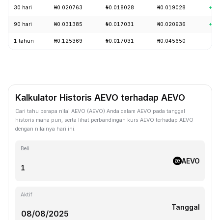
30 hari
₦0.020763
₦0.018028
₦0.019028
+8.
90 hari
₦0.031385
₦0.017031
₦0.020936
+7.
1 tahun
₦0.125369
₦0.017031
₦0.045650
-79
Kalkulator Historis AEVO terhadap AEVO
Cari tahu berapa nilai AEVO (AEVO) Anda dalam AEVO pada tanggal
historis mana pun, serta lihat perbandingan kurs AEVO terhadap AEVO
dengan nilainya hari ini.
Beli
AEVO
Aktif
Tanggal