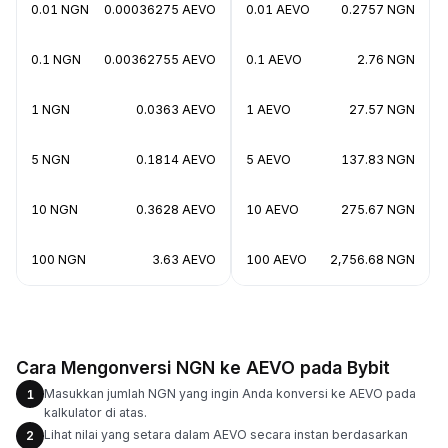
0.01 NGN
0.00036275 AEVO
0.01 AEVO
0.2757 NGN
0.1 NGN
0.00362755 AEVO
0.1 AEVO
2.76 NGN
1 NGN
0.0363 AEVO
1 AEVO
27.57 NGN
5 NGN
0.1814 AEVO
5 AEVO
137.83 NGN
10 NGN
0.3628 AEVO
10 AEVO
275.67 NGN
100 NGN
3.63 AEVO
100 AEVO
2,756.68 NGN
Cara Mengonversi NGN ke AEVO pada Bybit
Masukkan jumlah NGN yang ingin Anda konversi ke AEVO pada
1
kalkulator di atas.
Lihat nilai yang setara dalam AEVO secara instan berdasarkan
2