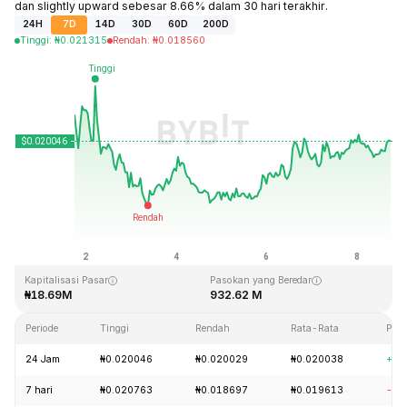
dan slightly upward sebesar 8.66% dalam 30 hari terakhir.
24H
7D
14D
30D
60D
200D
Tinggi
:
₦
0.021315
Rendah
:
₦
0.018560
Terakhir Diperbarui: 2026-08-08, 17:27 GMT+0
Rekor Tertinggi (ATH)
Rendah Sepanjang Waktu (ATL)
₦3.76
₦0.016502
Kapitalisasi Pasar
Pasokan yang Beredar
₦18.69M
932.62 M
Periode
Tinggi
Rendah
Rata-Rata
Per
24 Jam
₦0.020046
₦0.020029
₦0.020038
+1.
7 hari
₦0.020763
₦0.018697
₦0.019613
-13