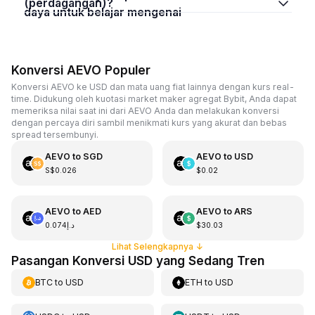
(perdagangan)?
daya untuk belajar mengenai
Konversi AEVO Populer
Konversi AEVO ke USD dan mata uang fiat lainnya dengan kurs real-
time. Didukung oleh kuotasi market maker agregat Bybit, Anda dapat
memeriksa nilai saat ini dari AEVO Anda dan melakukan konversi
dengan percaya diri sambil menikmati kurs yang akurat dan bebas
spread tersembunyi.
AEVO
to
SGD
AEVO
to
USD
S$0.026
$0.02
AEVO
to
AED
AEVO
to
ARS
د.إ0.074
$30.03
Lihat Selengkapnya
↓
Pasangan Konversi USD yang Sedang Tren
BTC
to
USD
ETH
to
USD