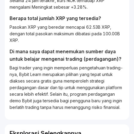
Selama 24 jam terakhir, kurs NOK terhadap XRP
mengalami Meningkat sebesar +3.28%.
Berapa total jumlah XRP yang tersedia?
Pasokan XRP yang beredar mencapai 62.53B XRP,
dengan total pasokan maksimum dibatasi pada 100.00B
XRP.
Di mana saya dapat menemukan sumber daya
untuk belajar mengenai
trading
(perdagangan)?
Bagi
trader
yang ingin memperluas pengetahuan
trading
-
nya, Bybit
Learn
merupakan pilihan yang tepat untuk
diakses secara gratis guna memperoleh strategi
perdagangan dasar dan tip untuk menggunakan platform
secara lebih efektif. Selain itu, program perdagangan
demo Bybit juga tersedia bagi pengguna baru yang ingin
berlatih
trading
tanpa harus menanggung risiko finansial.
Eksplorasi Selengkapnya