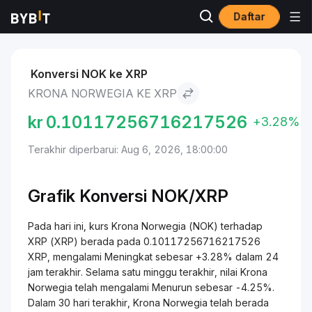
Daftar
Pasar
Harga XRP XRP
Krona Norwegia to XRP
Konversi NOK ke XRP
KRONA NORWEGIA KE XRP
kr
0.10117256716217526
+3.28%
Terakhir diperbarui: Aug 6, 2026, 18:00:00
Grafik Konversi NOK/XRP
Pada hari ini, kurs Krona Norwegia (NOK) terhadap
XRP (XRP) berada pada 0.10117256716217526
XRP, mengalami Meningkat sebesar +3.28% dalam 24
jam terakhir. Selama satu minggu terakhir, nilai Krona
Norwegia telah mengalami Menurun sebesar -4.25%.
Dalam 30 hari terakhir, Krona Norwegia telah berada