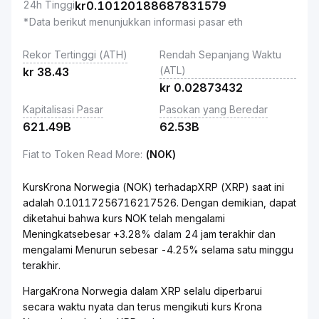
24h Tinggi
kr
0.10120188687831579
*Data berikut menunjukkan informasi pasar eth
Rekor Tertinggi (ATH)
Rendah Sepanjang Waktu
(ATL)
kr
38.43
kr
0.02873432
Kapitalisasi Pasar
Pasokan yang Beredar
621.49B
62.53B
Fiat to Token Read More
:
(NOK)
KursKrona Norwegia (NOK) terhadapXRP (XRP) saat ini
adalah 0.10117256716217526. Dengan demikian, dapat
diketahui bahwa kurs NOK telah mengalami
Meningkatsebesar +3.28% dalam 24 jam terakhir dan
mengalami Menurun sebesar -4.25% selama satu minggu
terakhir.
HargaKrona Norwegia dalam XRP selalu diperbarui
secara waktu nyata dan terus mengikuti kurs Krona