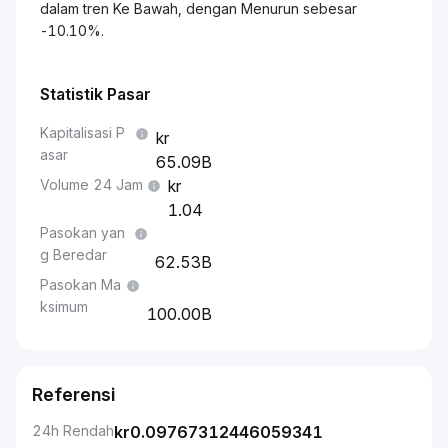
dalam tren Ke Bawah, dengan Menurun sebesar
-10.10%.
Statistik Pasar
Kapitalisasi P
asar
65.09B
Volume 24 Jam
1.04
Pasokan yan
g Beredar
62.53B
Pasokan Ma
ksimum
100.00B
Referensi
24h Rendah
kr
0.09767312446059341