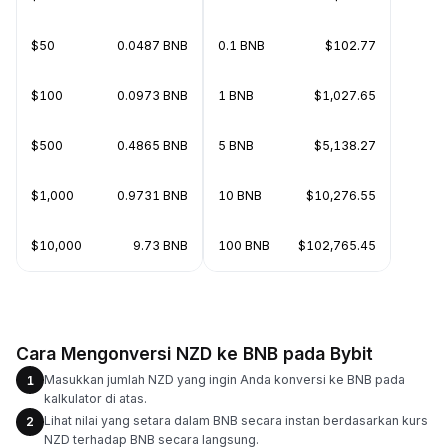
$50
0.0487 BNB
0.1 BNB
$102.77
$100
0.0973 BNB
1 BNB
$1,027.65
$500
0.4865 BNB
5 BNB
$5,138.27
$1,000
0.9731 BNB
10 BNB
$10,276.55
$10,000
9.73 BNB
100 BNB
$102,765.45
Cara Mengonversi NZD ke BNB pada Bybit
Masukkan jumlah NZD yang ingin Anda konversi ke BNB pada
1
kalkulator di atas.
Lihat nilai yang setara dalam BNB secara instan berdasarkan kurs
2
NZD terhadap BNB secara langsung.