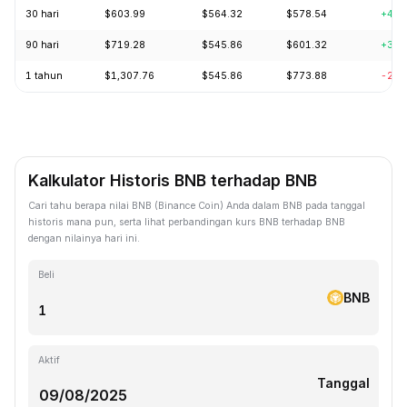
30 hari
$603.99
$564.32
$578.54
+4.8
90 hari
$719.28
$545.86
$601.32
+3.4
1 tahun
$1,307.76
$545.86
$773.88
-25.
Kalkulator Historis BNB terhadap BNB
Cari tahu berapa nilai BNB (Binance Coin) Anda dalam BNB pada tanggal
historis mana pun, serta lihat perbandingan kurs BNB terhadap BNB
dengan nilainya hari ini.
Beli
BNB
Aktif
Tanggal