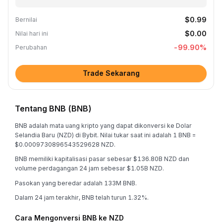
$0.99
Bernilai
$0.00
Nilai hari ini
-99.90
%
Perubahan
Trade Sekarang
Tentang BNB (BNB)
BNB adalah mata uang kripto yang dapat dikonversi ke Dolar
Selandia Baru (NZD) di Bybit. Nilai tukar saat ini adalah 1 BNB =
$0.0009730896543529628 NZD.
BNB memiliki kapitalisasi pasar sebesar $136.80B NZD dan
volume perdagangan 24 jam sebesar $1.05B NZD.
Pasokan yang beredar adalah 133M BNB.
Dalam 24 jam terakhir, BNB telah turun 1.32%.
Cara Mengonversi BNB ke NZD