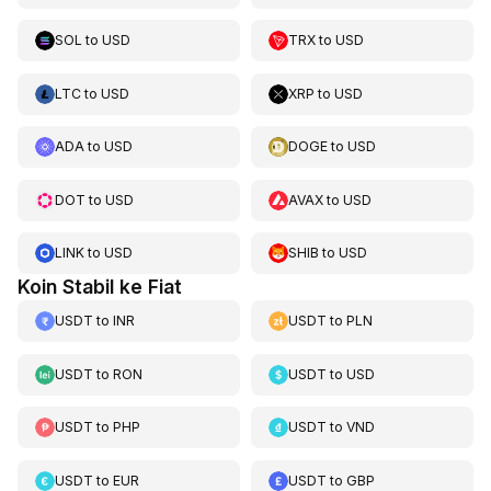
SOL
to
USD
TRX
to
USD
LTC
to
USD
XRP
to
USD
ADA
to
USD
DOGE
to
USD
DOT
to
USD
AVAX
to
USD
LINK
to
USD
SHIB
to
USD
Koin Stabil ke Fiat
USDT
to
INR
USDT
to
PLN
USDT
to
RON
USDT
to
USD
USDT
to
PHP
USDT
to
VND
USDT
to
EUR
USDT
to
GBP