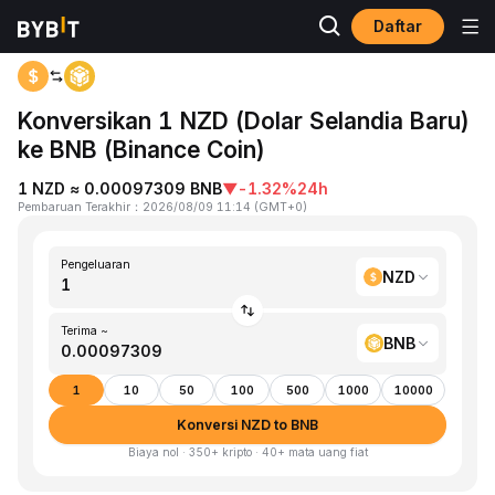
Daftar
Beranda
NZD to BNB
Konversikan 1 NZD (Dolar Selandia Baru)
ke BNB (Binance Coin)
1 NZD ≈ 0.00097309 BNB
▼
-1.32%
24h
Pembaruan Terakhir
：
2026/08/09 11:14
(
GMT+0
)
Pengeluaran
NZD
Terima ~
BNB
1
10
50
100
500
1000
10000
Konversi NZD to BNB
Biaya nol · 350+ kripto · 40+ mata uang fiat