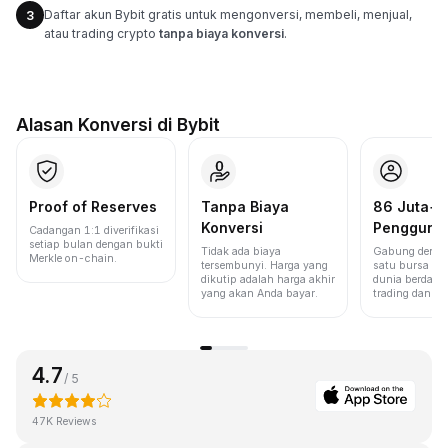
Daftar akun Bybit gratis untuk mengonversi, membeli, menjual,
3
atau trading crypto
tanpa biaya konversi
.
Alasan Konversi di Bybit
Proof of Reserves
Tanpa Biaya
86 Juta+
Konversi
Pengguna
Cadangan 1:1 diverifikasi
setiap bulan dengan bukti
Tidak ada biaya
Gabung denga
Merkle on-chain.
tersembunyi. Harga yang
satu bursa ter
dikutip adalah harga akhir
dunia berdasa
yang akan Anda bayar.
trading dan lik
4.7
/ 5
47K Reviews