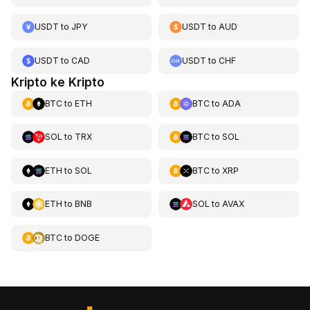
USDT
to
JPY
USDT
to
AUD
USDT
to
CAD
USDT
to
CHF
Kripto ke Kripto
BTC
to
ETH
BTC
to
ADA
SOL
to
TRX
BTC
to
SOL
ETH
to
SOL
BTC
to
XRP
ETH
to
BNB
SOL
to
AVAX
BTC
to
DOGE