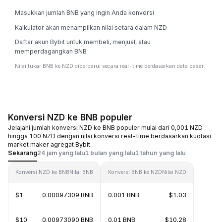
Masukkan jumlah BNB yang ingin Anda konversi
Kalkulator akan menampilkan nilai setara dalam NZD
Daftar akun Bybit untuk membeli, menjual, atau
memperdagangkan BNB
Nilai tukar BNB ke NZD diperbarui secara real-time berdasarkan data pasar.
Konversi NZD ke BNB populer
Jelajahi jumlah konversi NZD ke BNB populer mulai dari 0,001 NZD
hingga 100 NZD dengan nilai konversi real-time berdasarkan kuotasi
market maker agregat Bybit.
Sekarang
24 jam yang lalu
1 bulan yang lalu
1 tahun yang lalu
Konversi NZD ke BNB
Nilai BNB
Konversi BNB ke NZD
Nilai NZD
$1
0.00097309 BNB
0.001 BNB
$1.03
$10
0.00973090 BNB
0.01 BNB
$10.28