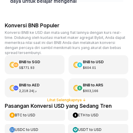
daya untuk belajar mengenai
Konversi BNB Populer
Konversi BNB ke USD dan mata uang fiat lainnya dengan kurs real-
time. Didukung oleh kuotasi market maker agregat Bybit, Anda dapat
memeriksa nilai saat ini dari BNB Anda dan melakukan konversi
dengan percaya diri sambil menikmati kurs yang akurat dan bebas
spread tersembunyi.
BNB
to
SGD
BNB
to
USD
S$771.93
$604.01
BNB
to
AED
BNB
to
ARS
د.إ2,218.24
$903,166
Lihat Selengkapnya
↓
Pasangan Konversi USD yang Sedang Tren
BTC
to
USD
ETH
to
USD
USDC
to
USD
USDT
to
USD