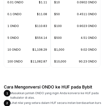
0.01 ONDO
$1.11
$10
0.0902 ONDO
0.1 ONDO
$11.08
$50
0.4511 ONDO
1 ONDO
$110.83
$100
0.9023 ONDO
5 ONDO
$554.14
$500
4.51 ONDO
10 ONDO
$1,108.29
$1,000
9.02 ONDO
100 ONDO
$11,082.87
$10,000
90.23 ONDO
Cara Mengonversi ONDO ke HUF pada Bybit
Masukkan jumlah ONDO yang ingin Anda konversi ke HUF pada
1
kalkulator di atas.
Lihat nilai yang setara dalam HUF secara instan berdasarkan kurs
2