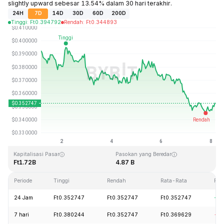
slightly upward sebesar 13.54% dalam 30 hari terakhir.
24H
7D
14D
30D
60D
200D
Tinggi
:
Ft
0.394792
Rendah
:
Ft
0.344893
Terakhir Diperbarui: 2026-08-08, 03:51 GMT+0
Rekor Tertinggi (ATH)
Rendah Sepanjang Waktu (ATL)
Ft2.14
Ft0.082171
Kapitalisasi Pasar
Pasokan yang Beredar
Ft1.72B
4.87 B
Periode
Tinggi
Rendah
Rata-Rata
Per
24 Jam
Ft0.352747
Ft0.352747
Ft0.352747
+0.
7 hari
Ft0.380244
Ft0.352747
Ft0.369629
-9.