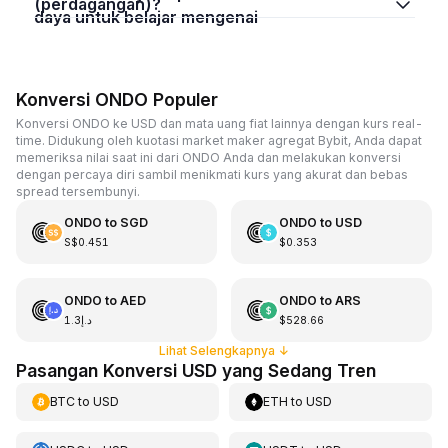
(perdagangan)?
daya untuk belajar mengenai
Konversi ONDO Populer
Konversi ONDO ke USD dan mata uang fiat lainnya dengan kurs real-
time. Didukung oleh kuotasi market maker agregat Bybit, Anda dapat
memeriksa nilai saat ini dari ONDO Anda dan melakukan konversi
dengan percaya diri sambil menikmati kurs yang akurat dan bebas
spread tersembunyi.
ONDO
to
SGD
ONDO
to
USD
S$0.451
$0.353
ONDO
to
AED
ONDO
to
ARS
د.إ1.3
$528.66
Lihat Selengkapnya
↓
Pasangan Konversi USD yang Sedang Tren
BTC
to
USD
ETH
to
USD