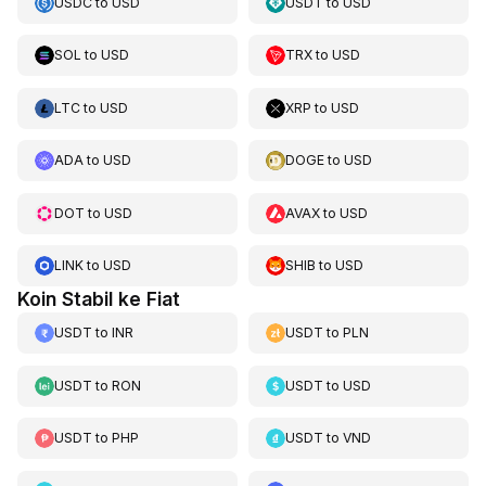
USDC
to
USD
USDT
to
USD
SOL
to
USD
TRX
to
USD
LTC
to
USD
XRP
to
USD
ADA
to
USD
DOGE
to
USD
DOT
to
USD
AVAX
to
USD
LINK
to
USD
SHIB
to
USD
Koin Stabil ke Fiat
USDT
to
INR
USDT
to
PLN
USDT
to
RON
USDT
to
USD
USDT
to
PHP
USDT
to
VND