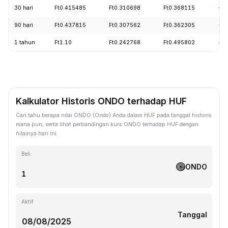
30 hari
Ft0.415485
Ft0.310698
Ft0.368115
+1
90 hari
Ft0.437815
Ft0.307562
Ft0.362305
-0.
1 tahun
Ft1.10
Ft0.242768
Ft0.495802
-6
Kalkulator Historis ONDO terhadap HUF
Cari tahu berapa nilai ONDO (Ondo) Anda dalam HUF pada tanggal historis
mana pun, serta lihat perbandingan kurs ONDO terhadap HUF dengan
nilainya hari ini.
Beli
ONDO
Aktif
Tanggal