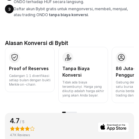
ONDO terhadap HUF secara langsung.
Daftar akun Bybit gratis untuk mengonversi, membeli, menjual,
3
atau trading ONDO
tanpa biaya konversi
.
Alasan Konversi di Bybit
Proof of Reserves
Tanpa Biaya
86 Juta+
Konversi
Pengguna
Cadangan 1:1 diverifikasi
setiap bulan dengan bukti
Tidak ada biaya
Gabung denga
Merkle on-chain.
tersembunyi. Harga yang
satu bursa ter
dikutip adalah harga akhir
dunia berdasa
yang akan Anda bayar.
trading dan lik
4.7
/ 5
47K Reviews