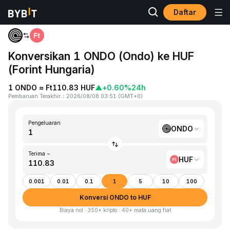
Daftar
Beranda
ONDO to HUF
Konversikan 1 ONDO (Ondo) ke HUF
(Forint Hungaria)
1 ONDO ≈ Ft110.83 HUF
▲
+0.60%
24h
Pembaruan Terakhir
：
2026/08/08 03:51
(
GMT+0
)
Pengeluaran
ONDO
Terima ~
HUF
0.001
0.01
0.1
1
5
10
100
Konversi ONDO to HUF
Biaya nol · 350+ kripto · 40+ mata uang fiat