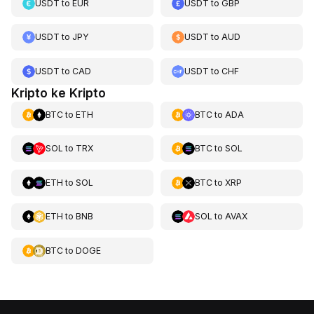
USDT
to
EUR
USDT
to
GBP
USDT
to
JPY
USDT
to
AUD
USDT
to
CAD
USDT
to
CHF
Kripto ke Kripto
BTC
to
ETH
BTC
to
ADA
SOL
to
TRX
BTC
to
SOL
ETH
to
SOL
BTC
to
XRP
ETH
to
BNB
SOL
to
AVAX
BTC
to
DOGE