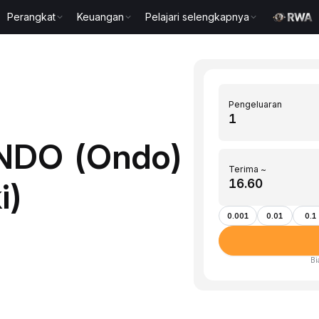
Perangkat
Keuangan
Pelajari selengkapnya
Pengeluaran
ONDO (Ondo)
Terima ~
i)
0.001
0.01
0.1
Bi