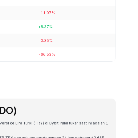
-11.07%
+8.37%
-0.35%
-66.53%
NDO)
i ke Lira Turki (TRY) di Bybit. Nilai tukar saat ini adalah 1
.75B TRY dan volume perdagangan 24 jam sebesar ₺2.66B