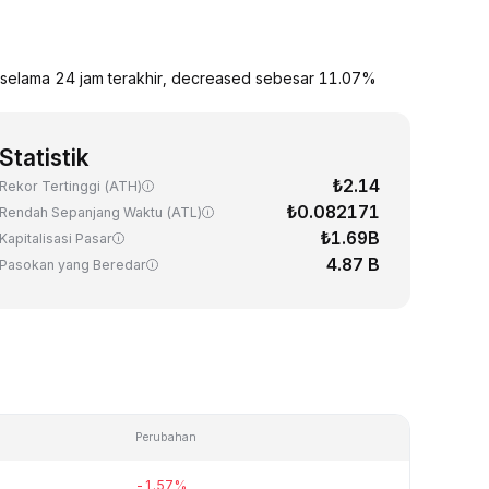
selama 24 jam terakhir, decreased sebesar 11.07%
Statistik
₺2.14
Rekor Tertinggi (ATH)
₺0.082171
Rendah Sepanjang Waktu (ATL)
₺1.69B
Kapitalisasi Pasar
4.87 B
Pasokan yang Beredar
Perubahan
-1.57%