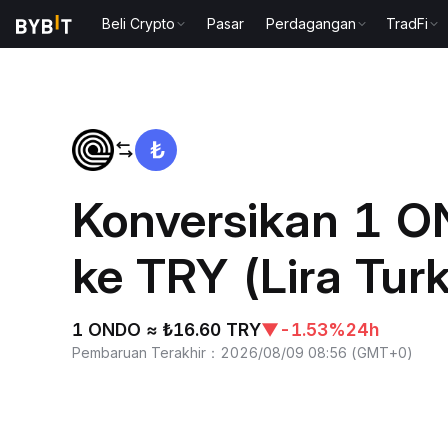
Beli Crypto
Pasar
Perdagangan
TradFi
Beranda
ONDO to TRY
Konversikan 1 
ke TRY (Lira Turk
1 ONDO ≈ ₺16.60 TRY
▼
-1.53%
24h
Pembaruan Terakhir
：
2026/08/09 08:56
(
GMT+0
)