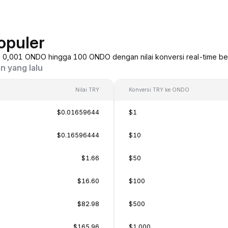
opuler
ri 0,001 ONDO hingga 100 ONDO dengan nilai konversi real-time ber
n yang lalu
Nilai TRY
Konversi TRY ke ONDO
$0.01659644
$1
$0.16596444
$10
$1.66
$50
$16.60
$100
$82.98
$500
$165.96
$1,000