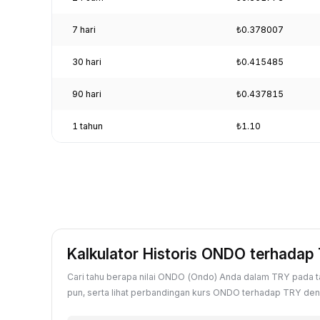
7 hari
₺0.378007
30 hari
₺0.415485
90 hari
₺0.437815
1 tahun
₺1.10
Kalkulator Historis ONDO terhadap
Cari tahu berapa nilai ONDO (Ondo) Anda dalam TRY pada t
pun, serta lihat perbandingan kurs ONDO terhadap TRY dengan