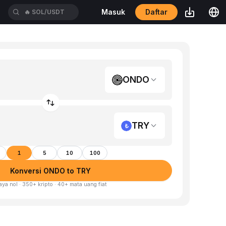
Daftar
Masuk
🔥
SOL/USDT
ONDO
TRY
1
5
10
100
Konversi ONDO to TRY
aya nol · 350+ kripto · 40+ mata uang fiat