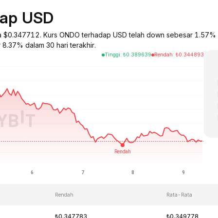
dap USD
ga $0.347712. Kurs ONDO terhadap USD telah down sebesar 1.57% 
 8.37% dalam 30 hari terakhir.
Tinggi
:
₺
0.389639
Rendah
:
₺
0.344893
Rendah
Rata-Rata
₺0.347783
₺0.349778