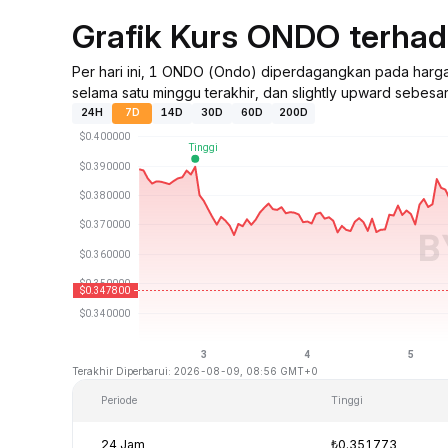
Grafik Kurs ONDO terha
Per hari ini, 1 ONDO (Ondo) diperdagangkan pada har
selama satu minggu terakhir, dan slightly upward sebesar
24H
7D
14D
30D
60D
200D
Terakhir Diperbarui: 2026-08-09, 08:56 GMT+0
Periode
Tinggi
24 Jam
₺0.351773