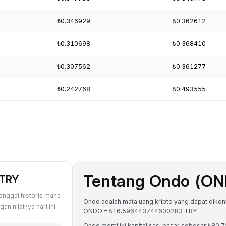
₺0.346929
₺0.362612
₺0.310698
₺0.368410
₺0.307562
₺0.361277
₺0.242768
₺0.493555
Tentang Ondo (O
 TRY
anggal historis mana
Ondo adalah mata uang kripto yang dapat dikonvers
 nilainya hari ini.
ONDO = ₺16.596443744600283 TRY.
Ondo memiliki kapitalisasi pasar sebesar ₺80