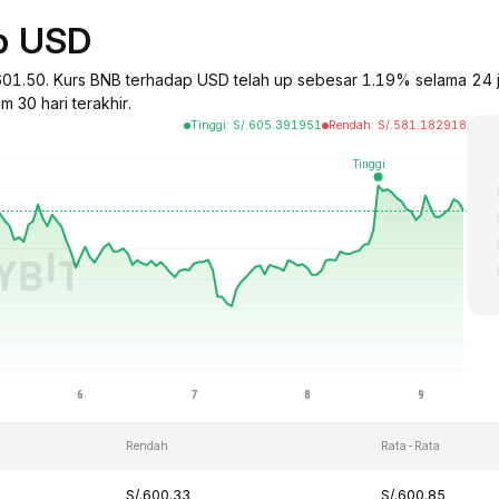
ap USD
601.50. Kurs BNB terhadap USD telah up sebesar 1.19% selama 24 j
 30 hari terakhir.
Tinggi
:
S/.
605.391951
Rendah
:
S/.
581.182918
Rendah
Rata-Rata
S/.600.33
S/.600.85