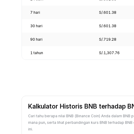
7 hari
S/.601.38
30 hari
S/.601.38
90 hari
S/.719.28
1 tahun
S/.1,307.76
Kalkulator Historis BNB terhadap 
Cari tahu berapa nilai BNB (Binance Coin) Anda dalam BNB p
mana pun, serta lihat perbandingan kurs BNB terhadap BNB d
ini.