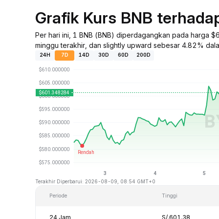
Grafik Kurs BNB terhad
Per hari ini, 1 BNB (BNB) diperdagangkan pada harga $
minggu terakhir, dan slightly upward sebesar 4.82% dalam
24H
7D
14D
30D
60D
200D
Terakhir Diperbarui: 2026-08-09, 08:54 GMT+0
Periode
Tinggi
24 Jam
S/.601.38