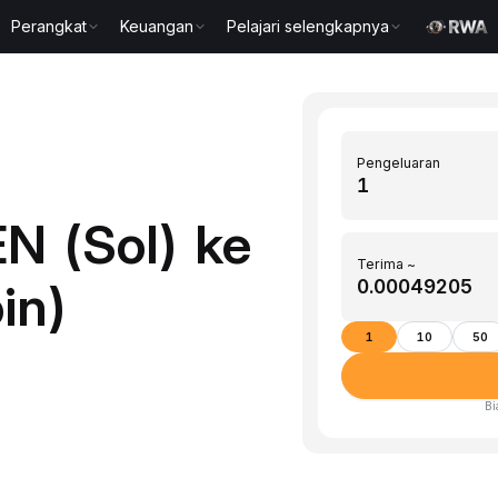
Perangkat
Keuangan
Pelajari selengkapnya
Pengeluaran
N (Sol) ke
Terima ~
in)
1
10
50
Bi