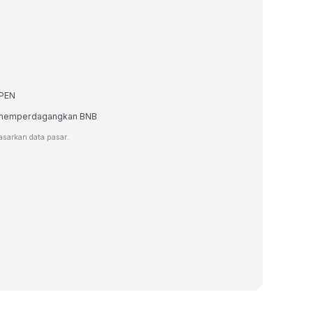
 PEN
au memperdagangkan BNB
dasarkan data pasar.