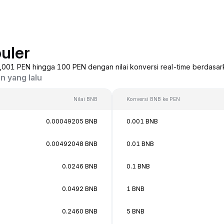
uler
0,001 PEN hingga 100 PEN dengan nilai konversi real-time berdasar
n yang lalu
Nilai BNB
Konversi BNB ke PEN
0.00049205 BNB
0.001 BNB
0.00492048 BNB
0.01 BNB
0.0246 BNB
0.1 BNB
0.0492 BNB
1 BNB
0.2460 BNB
5 BNB