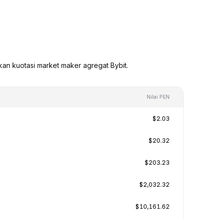
kan kuotasi market maker agregat Bybit.
Nilai PEN
$2.03
$20.32
$203.23
$2,032.32
$10,161.62