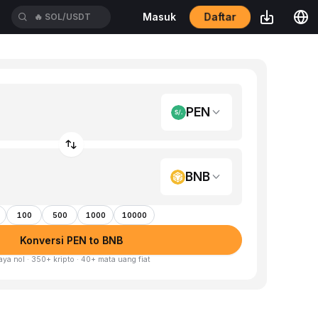
Daftar
Masuk
🔥
SOL/USDT
PEN
BNB
100
500
1000
10000
Konversi PEN to BNB
aya nol · 350+ kripto · 40+ mata uang fiat