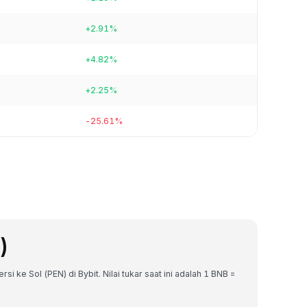
+2.91%
+4.82%
+2.25%
-25.61%
)
i ke Sol (PEN) di Bybit. Nilai tukar saat ini adalah 1 BNB =