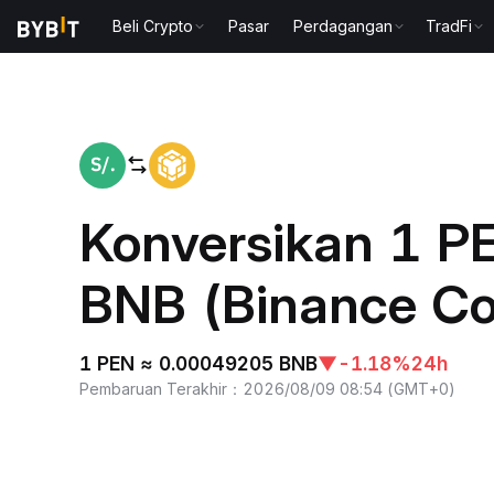
Beli Crypto
Pasar
Perdagangan
TradFi
Beranda
PEN to BNB
Konversikan 1 PE
BNB (Binance Co
1 PEN ≈ 0.00049205 BNB
▼
-1.18%
24h
Pembaruan Terakhir
：
2026/08/09 08:54
(
GMT+0
)