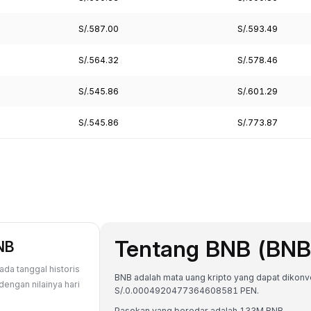
S/.587.00
S/.593.49
S/.564.32
S/.578.46
S/.545.86
S/.601.29
S/.545.86
S/.773.87
Tentang BNB (BNB
BNB
ada tanggal historis
BNB adalah mata uang kripto yang dapat dikonvers
engan nilainya hari
S/.0.0004920477364608581 PEN.
Pasokan yang beredar adalah 133M BNB.