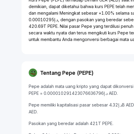
demikian, dapat diketahui bahwa kurs PEPE telah m
dan mengalami Meningkat sebesar +1.00% selama sat
د.إ0.00010295, dengan pasokan yang beredar sebesar 420.69T PEPE dari total pasokan maksimum sebesar
420.69T PEPE. Nilai pasar Pepe yang terdilusi penuh adalah د.إ4.32B. Harga Pepe dalam AED sel
secara waktu nyata dan terus mengikuti kurs Pepe te
untuk membantu Anda mengonversi berbagai mata ua
Tentang Pepe (PEPE)
Pepe adalah mata uang kripto yang dapat dikonversi ke
PEPE = د.إ0.000010291423076636796 AED.
Pepe memiliki kapitalisasi pasar sebesar د.إ4.32B AED dan volume perdagangan 24 jam sebesar د.إ442.79M
AED.
Pasokan yang beredar adalah 421T PEPE.