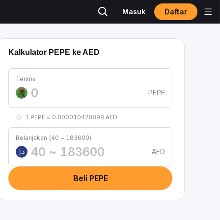
Daftar
Masuk
Kalkulator PEPE ke AED
Terima
PEPE
1 PEPE ≈ 0.000010428898 AED
Belanjakan (40 ~ 183600)
AED
د.إ
Beli PEPE