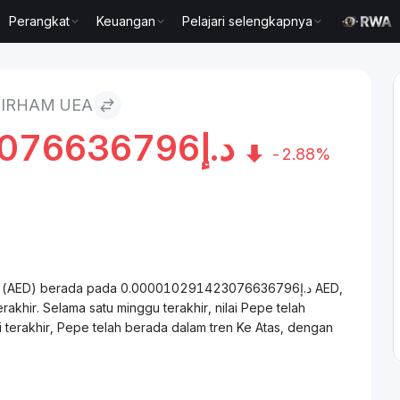
Perangkat
Keuangan
Pelajari selengkapnya
DIRHAM UEA
076636796
د.إ
-2.88%
د.إ00010291423076636796 AED,
hir. Selama satu minggu terakhir, nilai Pepe telah
terakhir, Pepe telah berada dalam tren Ke Atas, dengan