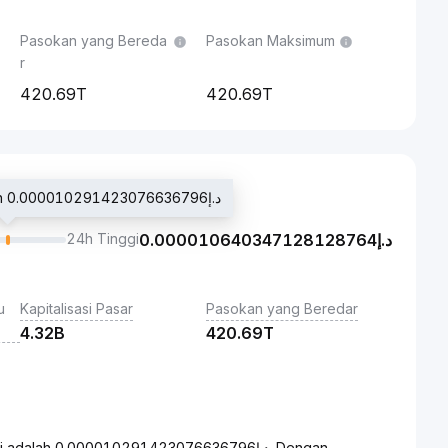
Pasokan yang Bereda
Pasokan Maksimum
r
420.69T
420.69T
Harga terakhir diperdagangkan د.إ0.000010291423076636796
24h Tinggi
0.000010640347128128764
د.إ
u
Kapitalisasi Pasar
Pasokan yang Beredar
4.32B
420.69T
د.إ96. Dengan