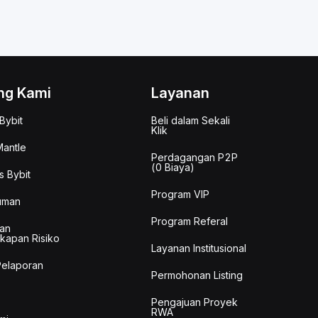
ng Kami
Layanan
Bybit
Beli dalam Sekali
Klik
antle
Perdagangan P2P
(0 Biaya)
s Bybit
Program VIP
uman
Program Referal
an
kapan Risiko
Layanan Institusional
Pelaporan
Permohonan Listing
Pengajuan Proyek
RWA