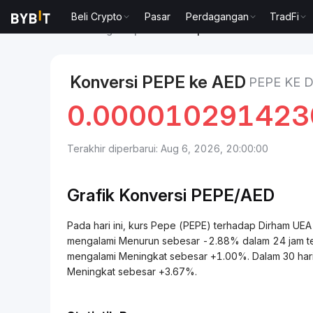
Beli Crypto
Pasar
Perdagangan
TradFi
Pasar
Harga Pepe PEPE
Pepe to Dirham UEA
Konversi PEPE ke AED
PEPE KE 
0.000010291423
Terakhir diperbarui: Aug 6, 2026, 20:00:00
Grafik Konversi
PEPE/
AED
Pada hari ini, kurs Pepe (PEPE) terhadap Dirham UEA (AED) berada pada 0.0
mengalami Menurun sebesar -2.88% dalam 24 jam terak
mengalami Meningkat sebesar +1.00%. Dalam 30 hari 
Meningkat sebesar +3.67%.