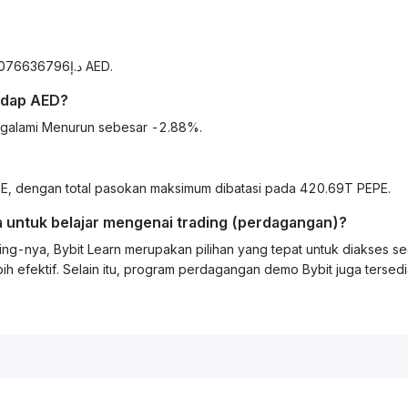
Per hari ini, 1 PEPE setara dengan د.إ0.000010291423076636796 AED.
adap
AED
?
ngalami Menurun sebesar -2.88%.
, dengan total pasokan maksimum dibatasi pada 420.69T PEPE.
 untuk belajar mengenai
trading
(perdagangan)?
ing
-nya, Bybit
Learn
merupakan pilihan yang tepat untuk diakses s
ih efektif. Selain itu, program perdagangan demo Bybit juga tersed