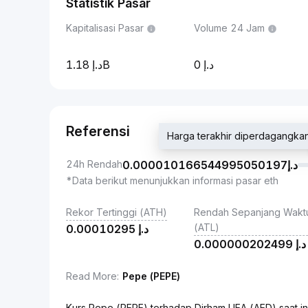
Statistik Pasar
Kapitalisasi Pasar
Volume 24 Jam
1.18B
0
Referensi
24h Rendah
0.000010166544995050197
د.إ
*Data berikut menunjukkan informasi pasar eth
Rekor Tertinggi (ATH)
Rendah Sepanjang Wakt
(ATL)
0.00010295
د.إ
0.000000202499
د.إ
Read More
:
Pepe (PEPE)
Kurs Pepe (PEPE) terhadap Dirham UEA (AED) saat ini adalah 0.0000102914230766367