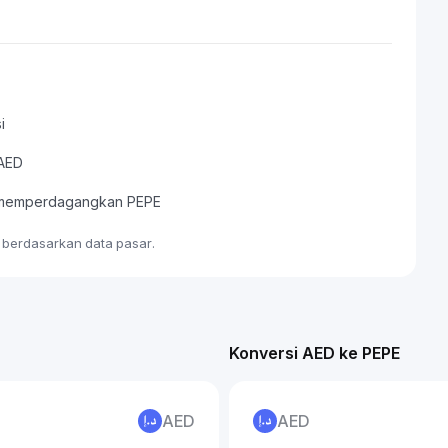
i
 AED
au memperdagangkan PEPE
e berdasarkan data pasar.
Konversi AED ke PEPE
AED
AED