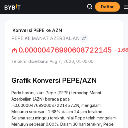
Daftar
Pasar
Harga Pepe PEPE
Pepe to Manat Azerbaijan
Konversi PEPE ke AZN
PEPE KE MANAT AZERBAIJAN
₼
0.00000476990608722145
-1.6
Terakhir diperbarui: Aug 7, 2026, 01:00:00
Grafik Konversi
PEPE/
AZN
Pada hari ini, kurs Pepe (PEPE) terhadap Manat
Azerbaijan (AZN) berada pada
₼0.00000476990608722145 AZN, mengalami
Menurun sebesar -1.68% dalam 24 jam terakhir.
Selama satu minggu terakhir, nilai Pepe telah mengalami
Menurun sebesar 0.00%. Dalam 30 hari terakhir, Pepe