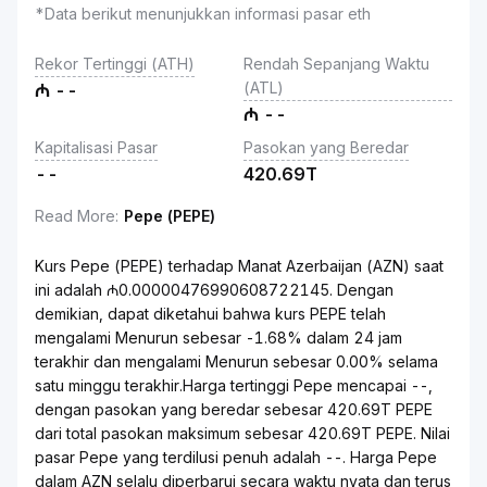
*Data berikut menunjukkan informasi pasar eth
Rekor Tertinggi (ATH)
Rendah Sepanjang Waktu
(ATL)
₼
--
₼
--
Kapitalisasi Pasar
Pasokan yang Beredar
--
420.69T
Read More
:
Pepe (PEPE)
Kurs Pepe (PEPE) terhadap Manat Azerbaijan (AZN) saat
ini adalah ₼0.00000476990608722145. Dengan
demikian, dapat diketahui bahwa kurs PEPE telah
mengalami Menurun sebesar -1.68% dalam 24 jam
terakhir dan mengalami Menurun sebesar 0.00% selama
satu minggu terakhir.Harga tertinggi Pepe mencapai --,
dengan pasokan yang beredar sebesar 420.69T PEPE
dari total pasokan maksimum sebesar 420.69T PEPE. Nilai
pasar Pepe yang terdilusi penuh adalah --. Harga Pepe
dalam AZN selalu diperbarui secara waktu nyata dan terus