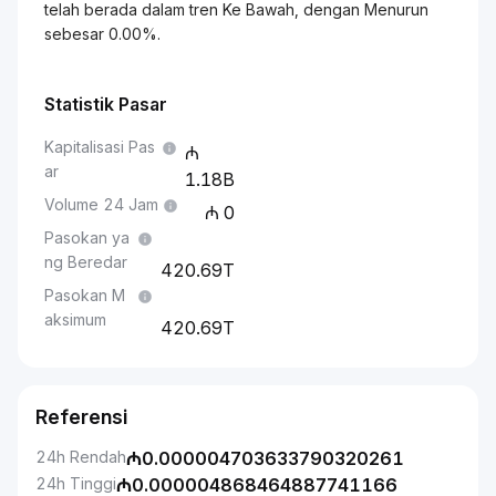
telah berada dalam tren Ke Bawah, dengan Menurun
sebesar 0.00%.
Statistik Pasar
Kapitalisasi Pas
ar
1.18B
Volume 24 Jam
0
Pasokan ya
ng Beredar
420.69T
Pasokan M
aksimum
420.69T
Referensi
24h Rendah
₼
0.000004703633790320261
24h Tinggi
₼
0.000004868464887741166