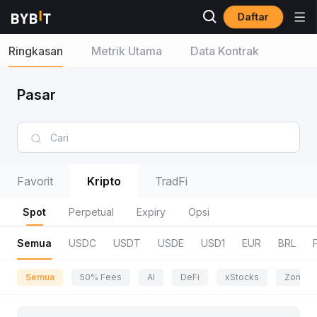
Daftar
Ringkasan
Metrik Utama
Data Kontrak
Pasar
Favorit
Kripto
TradFi
Spot
Perpetual
Expiry
Opsi
Semua
USDC
USDT
USDE
USD1
EUR
BRL
Semua
50% Fees
AI
DeFi
xStocks
Zona P