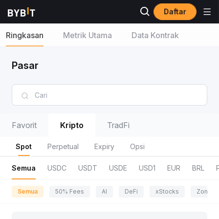
Daftar
Ringkasan
Metrik Utama
Data Kontrak
Pasar
Favorit
Kripto
TradFi
Spot
Perpetual
Expiry
Opsi
Semua
USDC
USDT
USDE
USD1
EUR
BRL
Semua
50% Fees
AI
DeFi
xStocks
Zona P