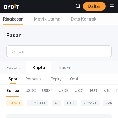
Daftar
Ringkasan
Metrik Utama
Data Kontrak
Pasar
Favorit
Kripto
TradFi
Spot
Perpetual
Expiry
Opsi
Semua
USDC
USDT
USDE
USD1
EUR
BRL
Semua
50% Fees
AI
DeFi
xStocks
Zona P