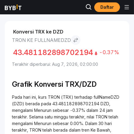
Daftar
Pasar
Harga TRON TRX
TRON to fullNameDZD
Konversi TRX ke DZD
TRON KE FULLNAMEDZD
43.481182898702194
-0.37%
Terakhir diperbarui: Aug 7, 2026, 02:00:00
Grafik Konversi
TRX/
DZD
Pada hari ini, kurs TRON (TRX) terhadap fullNameDZD
(DZD) berada pada 43.481182898702194 DZD,
mengalami Menurun sebesar -0.37% dalam 24 jam
terakhir. Selama satu minggu terakhir, nilai TRON telah
mengalami Menurun sebesar 0.00%. Dalam 30 hari
terakhir, TRON telah berada dalam tren Ke Bawah,