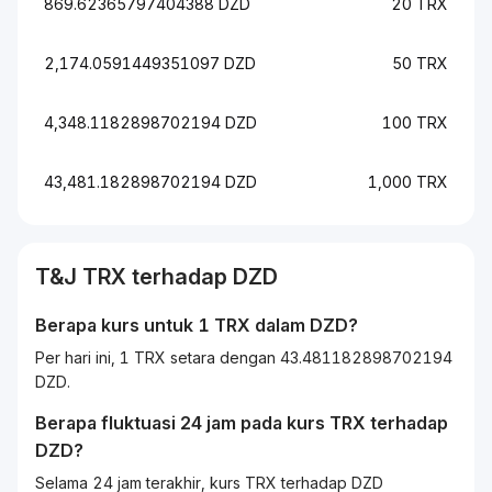
869.62365797404388 DZD
20 TRX
2,174.0591449351097 DZD
50 TRX
4,348.1182898702194 DZD
100 TRX
43,481.182898702194 DZD
1,000 TRX
T&J
TRX
terhadap
DZD
Berapa kurs untuk 1
TRX
dalam
DZD
?
Per hari ini, 1 TRX setara dengan 43.481182898702194
DZD.
Berapa fluktuasi 24 jam pada kurs
TRX
terhadap
DZD
?
Selama 24 jam terakhir, kurs TRX terhadap DZD