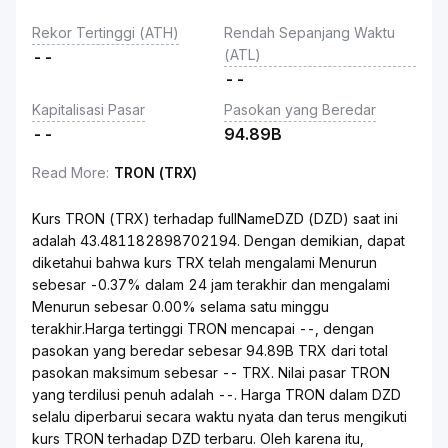
Rekor Tertinggi (ATH)
Rendah Sepanjang Waktu
(ATL)
--
--
Kapitalisasi Pasar
Pasokan yang Beredar
--
94.89B
Read More
:
TRON (TRX)
Kurs TRON (TRX) terhadap fullNameDZD (DZD) saat ini
adalah 43.481182898702194. Dengan demikian, dapat
diketahui bahwa kurs TRX telah mengalami Menurun
sebesar -0.37% dalam 24 jam terakhir dan mengalami
Menurun sebesar 0.00% selama satu minggu
terakhir.Harga tertinggi TRON mencapai --, dengan
pasokan yang beredar sebesar 94.89B TRX dari total
pasokan maksimum sebesar -- TRX. Nilai pasar TRON
yang terdilusi penuh adalah --. Harga TRON dalam DZD
selalu diperbarui secara waktu nyata dan terus mengikuti
kurs TRON terhadap DZD terbaru. Oleh karena itu,