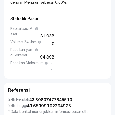
dengan Menurun sebesar 0.00%.
Statistik Pasar
Kapitalisasi P
asar
31.03B
Volume 24 Jam
0
Pasokan yan
g Beredar
94.89B
Pasokan Maksimum
-
-
Referensi
24h Rendah
43.30837477345513
24h Tinggi
43.65399102394925
*Data berikut menunjukkan informasi pasar eth