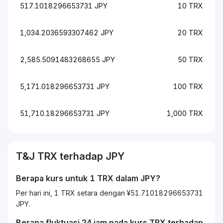
517.1018296653731 JPY
10 TRX
1,034.2036593307462 JPY
20 TRX
2,585.5091483268655 JPY
50 TRX
5,171.018296653731 JPY
100 TRX
51,710.18296653731 JPY
1,000 TRX
T&J
TRX
terhadap
JPY
Berapa kurs untuk 1
TRX
dalam
JPY
?
Per hari ini, 1 TRX setara dengan ¥51.71018296653731
JPY.
Berapa fluktuasi 24 jam pada kurs
TRX
terhadap