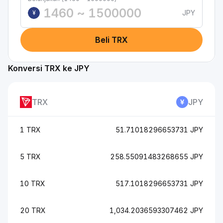
JPY
¥
Beli TRX
Konversi TRX ke JPY
TRX
JPY
1 TRX
51.71018296653731 JPY
5 TRX
258.55091483268655 JPY
10 TRX
517.1018296653731 JPY
20 TRX
1,034.2036593307462 JPY