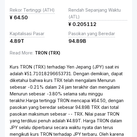
Rekor Tertinggi (ATH)
Rendah Sepanjang Waktu
(ATL)
¥
64.50
¥
0.205112
Kapitalisasi Pasar
Pasokan yang Beredar
4.89T
94.89B
Read More
:
TRON (TRX)
Kurs TRON (TRX) terhadap Yen Jepang (JPY) saat ini
adalah ¥51.71018296653731. Dengan demikian, dapat
diketahui bahwa kurs TRX telah mengalami Menurun
sebesar -0.21% dalam 24 jam terakhir dan mengalami
Menurun sebesar -3.80% selama satu minggu
terakhir.Harga tertinggi TRON mencapai ¥64.50, dengan
pasokan yang beredar sebesar 94.89B TRX dari total
pasokan maksimum sebesar -- TRX. Nilai pasar TRON
yang terdilusi penuh adalah ¥4.89T. Harga TRON dalam
JPY selalu diperbarui secara waktu nyata dan terus
mengikuti kurs TRON terhadap JPY terbaru. Oleh karena