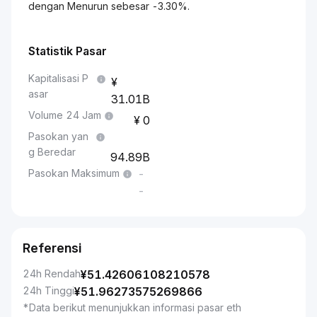
dengan Menurun sebesar -3.30%.
Statistik Pasar
Kapitalisasi P
asar
31.01B
Volume 24 Jam
0
Pasokan yan
g Beredar
94.89B
Pasokan Maksimum
-
-
Referensi
24h Rendah
¥
51.42606108210578
24h Tinggi
¥
51.96273575269866
*Data berikut menunjukkan informasi pasar eth