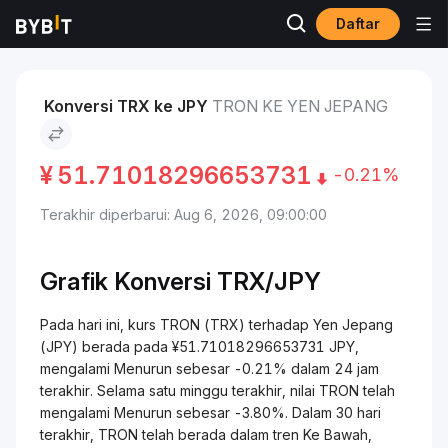
Daftar
Pasar
Harga TRON TRX
TRON to Yen Jepang
Konversi TRX ke JPY
TRON KE YEN JEPANG
¥
51.71018296653731
-0.21%
Terakhir diperbarui: Aug 6, 2026, 09:00:00
Grafik Konversi
TRX/
JPY
Pada hari ini, kurs TRON (TRX) terhadap Yen Jepang
(JPY) berada pada ¥51.71018296653731 JPY,
mengalami Menurun sebesar -0.21% dalam 24 jam
terakhir. Selama satu minggu terakhir, nilai TRON telah
mengalami Menurun sebesar -3.80%. Dalam 30 hari
terakhir, TRON telah berada dalam tren Ke Bawah,