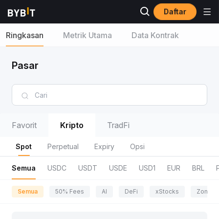
Daftar
Ringkasan
Metrik Utama
Data Kontrak
Pasar
Favorit
Kripto
TradFi
Spot
Perpetual
Expiry
Opsi
Semua
USDC
USDT
USDE
USD1
EUR
BRL
Semua
50% Fees
AI
DeFi
xStocks
Zona P