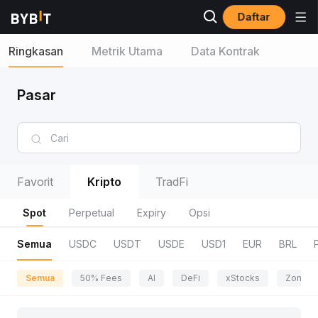
Daftar
Ringkasan
Metrik Utama
Data Kontrak
Pasar
Favorit
Kripto
TradFi
Spot
Perpetual
Expiry
Opsi
Semua
USDC
USDT
USDE
USD1
EUR
BRL
Semua
50% Fees
AI
DeFi
xStocks
Zona P