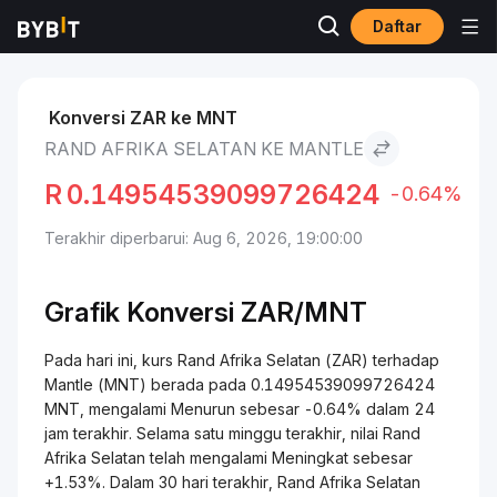
Daftar
Pasar
Harga Mantle MNT
Rand Afrika Selatan to Mantle
Konversi ZAR ke MNT
RAND AFRIKA SELATAN KE MANTLE
R
0.14954539099726424
-0.64%
Terakhir diperbarui: Aug 6, 2026, 19:00:00
Grafik Konversi ZAR/MNT
Pada hari ini, kurs Rand Afrika Selatan (ZAR) terhadap
Mantle (MNT) berada pada 0.14954539099726424
MNT, mengalami Menurun sebesar -0.64% dalam 24
jam terakhir. Selama satu minggu terakhir, nilai Rand
Afrika Selatan telah mengalami Meningkat sebesar
+1.53%. Dalam 30 hari terakhir, Rand Afrika Selatan