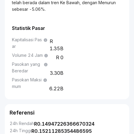
telah berada dalam tren Ke Bawah, dengan Menurun
sebesar -5.06%.
Statistik Pasar
Kapitalisasi Pas
ar
1.35B
Volume 24 Jam
0
Pasokan yang
Beredar
3.30B
Pasokan Maksi
mum
6.22B
Referensi
24h Rendah
R
0.14947226366670324
24h Tinggi
R
0.15211285354486595