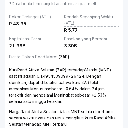
*Data berikut menunjukkan informasi pasar eth
Rekor Tertinggi (ATH)
Rendah Sepanjang Waktu
(ATL)
R
48.95
R
5.77
Kapitalisasi Pasar
Pasokan yang Beredar
21.99B
3.30B
Fiat to Token Read More
:
(ZAR)
KursRand Afrika Selatan (ZAR) terhadapMantle (MNT)
saat ini adalah 0.14954539099726424. Dengan
demikian, dapat diketahui bahwa kurs ZAR telah
mengalami Menurunsebesar -0.64% dalam 24 jam
terakhir dan mengalami Meningkat sebesar +1.53%
selama satu minggu terakhir.
HargaRand Afrika Selatan dalam MNT selalu diperbarui
secara waktu nyata dan terus mengikuti kurs Rand Afrika
Selatan terhadap MNT terbaru.