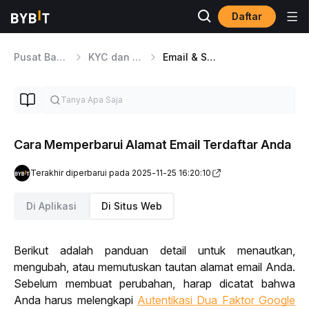
Daftar
Pusat Bantuan
KYC dan Masalah Keamanan
Email & SMS
Cara Memperbarui Alamat Email Terdaftar Anda
Terakhir diperbarui pada 2025-11-25 16:20:10
Di Aplikasi
Di Situs Web
Berikut adalah panduan detail untuk menautkan, 
mengubah, atau memutuskan tautan alamat email Anda. 
Sebelum membuat perubahan, harap dicatat bahwa 
Anda harus melengkapi 
Autentikasi Dua Faktor Google