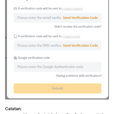
Catatan
: