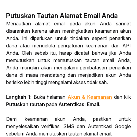
Putuskan Tautan Alamat Email Anda
Menautkan alamat email pada akun Anda sangat 
disarankan karena akan meningkatkan keamanan akun 
Anda. Ini diperlukan untuk tindakan seperti penarikan 
dana atau mengelola pengaturan keamanan dan API 
Anda. Oleh sebab itu, harap dicatat bahwa jika Anda 
memutuskan untuk memutuskan tautan email Anda, 
Anda mungkin akan mengalami pembatasan penarikan 
dana di masa mendatang dan menjadikan akun Anda 
berisiko lebih tinggi mengalami akses tidak sah.
Langkah 1:
 Buka halaman 
Akun & Keamanan
 dan klik 
Putuskan tautan
 pada 
Autentikasi Email
.
Demi keamanan akun Anda, pastikan untuk 
menyelesaikan verifikasi SMS dan Autentikasi Google 
sebelum Anda memutuskan tautan alamat email.