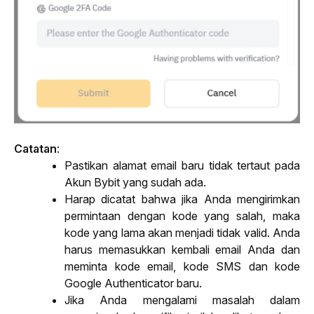
Catatan
:
Pastikan alamat email baru tidak tertaut pada 
Akun Bybit yang sudah ada.
Harap dicatat bahwa jika Anda mengirimkan 
permintaan dengan kode yang salah, maka 
kode yang lama akan menjadi tidak valid. Anda 
harus memasukkan kembali email Anda dan 
meminta kode email, kode SMS dan kode 
Google Authenticator baru. 
Jika Anda mengalami masalah dalam 