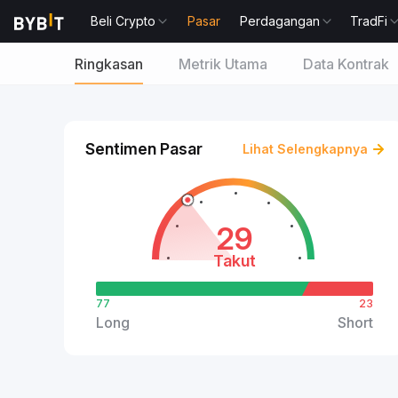
Beli Crypto
Pasar
Perdagangan
TradFi
Ringkasan
Metrik Utama
Data Kontrak
Sentimen Pasar
Lihat Selengkapnya
29
Takut
77
23
Long
Short