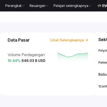
Perangkat
Keuangan
Pelajari selengkapnya
Sek
Data Pasar
Lihat Selengkapnya
Polych
Volume Perdagangan
10.44
%
646.03 B USD
Panter
Roll