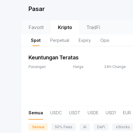
Pasar
Favorit
Kripto
TradFi
Spot
Perpetual
Expiry
Opsi
Keuntungan Teratas
Pasangan
Harga
24H Change
Semua
USDC
USDT
USDE
USD1
EUR
Semua
50% Fees
AI
DeFi
xStocks