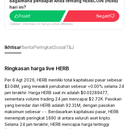
Bagaimana pendapat Anda tentang HERBCOIN (HERB)
hari ini?
Positif
Negatif
Catatan: Informasi ini hanya untuk referensi.
Ikhtisar
Berita
Peringkat
Sosial
T&J
Ringkasan harga live HERB
Per 6 Agt 2026, HERB memiliki total kapitalisasi pasar sebesar
$3.04M, yang mewakili perubahan sebesar +0.00% selama 24
jam terakhir. Harga HERB saat ini adalah $0.03289477,
sementara volume trading 24 jam mencapai $2.72K. Pasokan
yang beredar dari HERB adalah 92.31M, dengan pasokan
maksimum sebesar --. Berdasarkan kapitalisasi pasar, HERB
menempati peringkat 1890 di antara seluruh aset kripto.
Selama 24 jam terakhir, HERB mencapai harga tertinggi