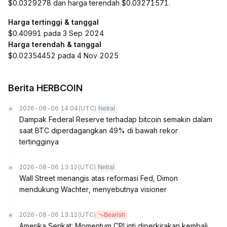
$0.0329278 dan harga terendah $0.03271571.
Harga tertinggi & tanggal
$0.40991 pada 3 Sep 2024
Harga terendah & tanggal
$0.02354452 pada 4 Nov 2025
Berita HERBCOIN
2026-08-06 14:04
(UTC)
Netral
Dampak Federal Reserve terhadap bitcoin semakin dalam
saat BTC diperdagangkan 49% di bawah rekor
tertingginya
2026-08-06 13:12
(UTC)
Netral
Wall Street menangis atas reformasi Fed, Dimon
mendukung Wachter, menyebutnya visioner
2026-08-06 13:12
(UTC)
Bearish
Amerika Serikat: Momentum CPI inti diperkirakan kembali