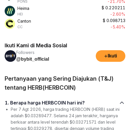
-21.70%
PONS
$
0.220211
Heima
-2.60%
HEI
$
0.098713
Canton
-5.40%
CC
Ikuti Kami di Media Sosial
Followers
+
Ikuti
@bybit_official
Pertanyaan yang Sering Diajukan (T&J)
tentang HERB(HERBCOIN)
1. Berapa harga HERBCOIN hari ini?
Per 7 Agt 2026, harga trading HERBCOIN (HERB) saat ini
adalah $0.03289477. Selama 24 jam terakhir, harganya
berkisar antara level terendah $0.03271571 dan level
tertinggi $0.0329278, disertai dengan volume trading