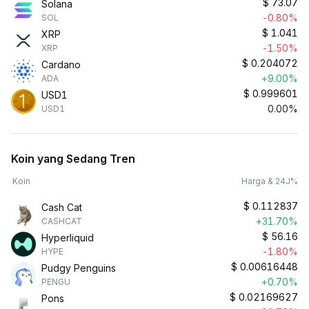
$
73.07
Solana
-0.80%
SOL
$
1.041
XRP
-1.50%
XRP
$
0.204072
Cardano
+9.00%
ADA
$
0.999601
USD1
0.00%
USD1
Koin yang Sedang Tren
Koin
Harga & 24J%
$
0.112837
Cash Cat
+31.70%
CASHCAT
$
56.16
Hyperliquid
-1.80%
HYPE
$
0.00616448
Pudgy Penguins
+0.70%
PENGU
$
0.02169627
Pons