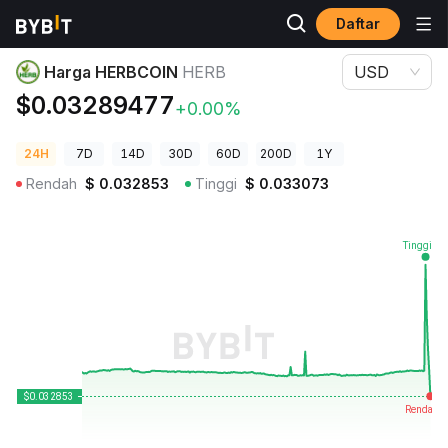
Daftar
Harga Kripto
Harga HERBCOIN HERB
Harga HERBCOIN
HERB
USD
$0.03289477
+0.00%
24H
7D
14D
30D
60D
200D
1Y
Rendah
$
0.032853
Tinggi
$
0.033073